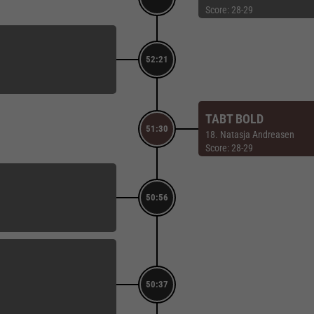
Score: 28-29
52:21
TABT BOLD
51:30
18. Natasja Andreasen
Score: 28-29
50:56
50:37