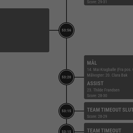
Score: 29-31
53:56
MÅL
14. Mai Kragballe (Fra pos
Målvogter: 20. Clara Bak
53:20
ASSIST
23. Thilde Frandsen
Score: 28-30
TEAM TIMEOUT SLU
53:15
Score: 28-29
TEAM TIMEOUT
53:15