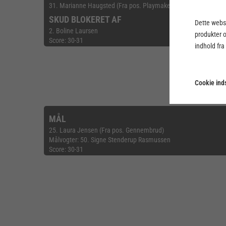
31. Marianne Haugsted (Fra pos. Playmaker)
SKUD BLOKERET AF
Dette webst
2. Boline Laursen
produkter 
Score: 30-31
indhold fra
Cookie inds
MÅL
25. Laura Jensen (Fra pos. Gennembrud)
Målvogter: 50. Signe Stenderup Rasmussen
Score: 30-31