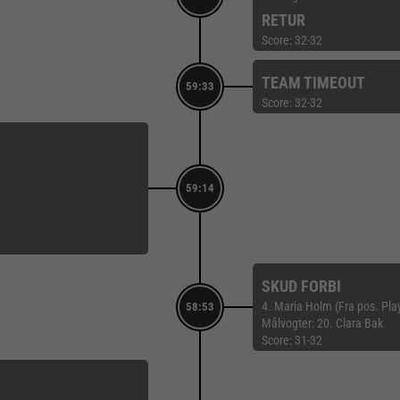
RETUR
Score: 32-32
TEAM TIMEOUT
59:33
Score: 32-32
59:14
SKUD FORBI
4. Maria Holm (Fra pos. Pl
58:53
Målvogter: 20. Clara Bak
Score: 31-32