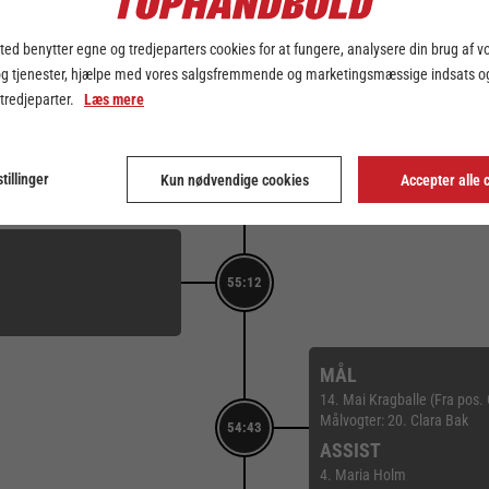
56:46
ed benytter egne og tredjeparters cookies for at fungere, analysere din brug af v
og tjenester, hjælpe med vores salgsfremmende og marketingsmæssige indsats og
 tredjeparter.
Læs mere
SKUD REDDET
2. Boline Laursen (Fra pos. 
55:47
tillinger
Kun nødvendige cookies
Accepter alle 
Målvogter: 20. Clara Bak
Score: 30-31
55:12
MÅL
14. Mai Kragballe (Fra pos
Målvogter: 20. Clara Bak
54:43
ASSIST
4. Maria Holm