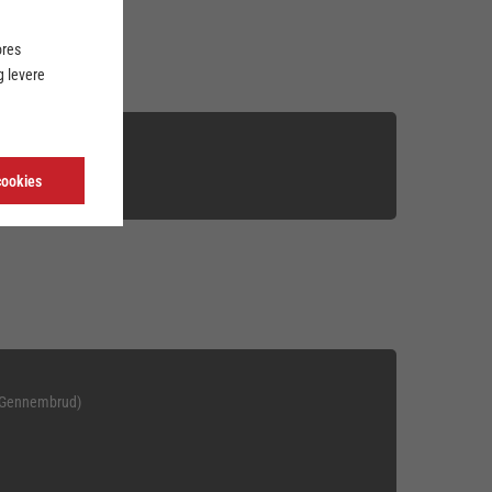
ores
 levere
Streg)
cookies
. Gennembrud)