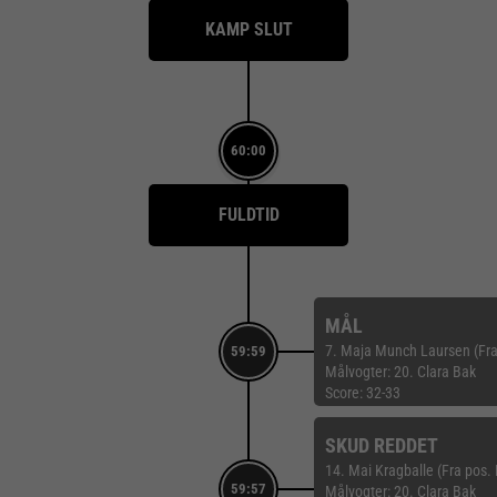
KAMP SLUT
60:00
FULDTID
MÅL
7. Maja Munch Laursen (Fra
59:59
Målvogter: 20. Clara Bak
Score: 32-33
SKUD REDDET
14. Mai Kragballe (Fra pos. 
59:57
Målvogter: 20. Clara Bak