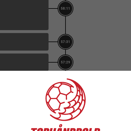
58:11
57:31
57:29
MÅL
2. Boline Laursen (Fra pos. 
Målvogter: 20. Clara Bak
57:14
ASSIST
4. Maria Holm
Score: 30-32