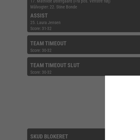
17. Mathilde Østergaard (Fra pos. Venstre fløj)
Målvogter: 22. Stine Bonde
ASSIST
25. Laura Jensen
Score: 31-32
TEAM TIMEOUT
Score: 30-32
TEAM TIMEOUT SLUT
Score: 30-32
SKUD BLOKERET