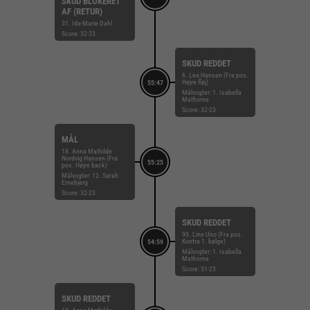
SKUD BLOKERET
AF (RETUR)
31. Ida-Marie Dahl
Score: 32-23
SKUD REDDET
6. Lea Hansen (Fra pos.
Højre fløj)
55:47
Målvogter: 1. Isabella
Mathorne
Score: 32-23
MÅL
18. Anna Mathilde
Nordvig Hansen (Fra
55:25
pos. Højre back)
Målvogter: 12. Sarah
Ernebjerg
Score: 32-23
SKUD REDDET
93. Line Uno (Fra pos.
Kontra 1. bølge)
54:59
Målvogter: 1. Isabella
Mathorne
Score: 31-23
SKUD REDDET