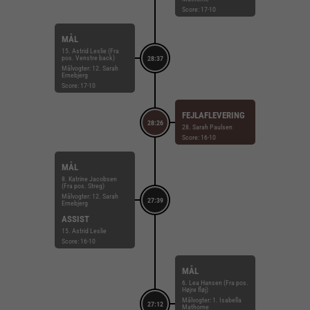
Score: 17-10
MÅL
15. Astrid Leslie (Fra
pos. Venstre back)
28:37
Målvogter: 12. Sarah
Ernebjerg
Score: 17-10
FEJLAFLEVERING
28:26
28. Sarah Paulsen
Score: 16-10
MÅL
8. Katrine Jacobsen
(Fra pos. Streg)
Målvogter: 12. Sarah
27:39
Ernebjerg
ASSIST
15. Astrid Leslie
Score: 16-10
MÅL
6. Lea Hansen (Fra pos.
Højre fløj)
Målvogter: 1. Isabella
27:12
Mathorne