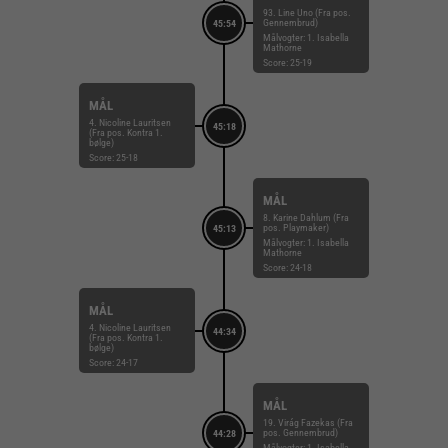
93. Line Uno (Fra pos.
Gennembrud)
45:54
Målvogter: 1. Isabella
Mathorne
Score: 25-19
MÅL
4. Nicoline Lauritsen
45:18
(Fra pos. Kontra 1.
bølge)
Score: 25-18
MÅL
8. Karine Dahlum (Fra
pos. Playmaker)
45:13
Målvogter: 1. Isabella
Mathorne
Score: 24-18
MÅL
4. Nicoline Lauritsen
44:34
(Fra pos. Kontra 1.
bølge)
Score: 24-17
MÅL
19. Virág Fazekas (Fra
pos. Gennembrud)
44:28
Målvogter: 1. Isabella