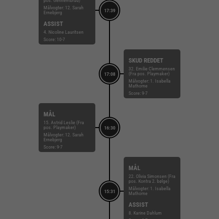
pos. Gennembrud)
Målvogter: 12. Sarah
17:39
Ernebjerg
ASSIST
4. Nicoline Lauritsen
Score: 10-7
SKUD REDDET
32. Emilie Clemmensen
(Fra pos. Playmaker)
17:08
Målvogter: 1. Isabella
Mathorne
Score: 9-7
MÅL
15. Astrid Leslie (Fra
pos. Playmaker)
16:30
Målvogter: 12. Sarah
Ernebjerg
Score: 9-7
MÅL
22. Olivia Simonsen (Fra
pos. Kontra 2. bølge)
Målvogter: 1. Isabella
15:31
Mathorne
ASSIST
8. Karine Dahlum