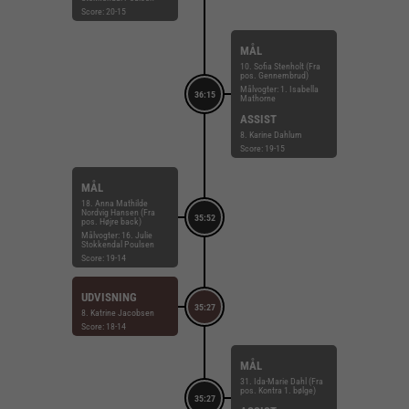
Score: 20-15
MÅL
10. Sofia Stenholt (Fra
pos. Gennembrud)
Målvogter: 1. Isabella
36:15
Mathorne
ASSIST
8. Karine Dahlum
Score: 19-15
MÅL
18. Anna Mathilde
Nordvig Hansen (Fra
35:52
pos. Højre back)
Målvogter: 16. Julie
Stokkendal Poulsen
Score: 19-14
UDVISNING
35:27
8. Katrine Jacobsen
Score: 18-14
MÅL
31. Ida-Marie Dahl (Fra
pos. Kontra 1. bølge)
35:27