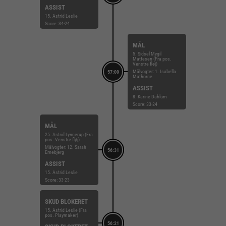
ASSIST
15. Astrid Leslie
Score: 34-24
MÅL
5. Sidsel Mygil
Mattesen (Fra pos.
Venstre fløj)
Målvogter: 1. Isabella
57:00
Mathorne
ASSIST
8. Karine Dahlum
Score: 33-24
MÅL
25. Astrid Lynnerup (Fra
pos. Venstre fløj)
Målvogter: 12. Sarah
56:31
Ernebjerg
ASSIST
15. Astrid Leslie
Score: 33-23
SKUD BLOKERET
15. Astrid Leslie (Fra
pos. Playmaker)
56:21