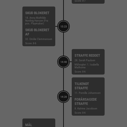
Score: 8-7
SKUD BLOKERET
18. Anna Mathilde
Nordvig Hansen (Fra
pos. Playmaker)
15:23
SKUD BLOKERET
AF
32. Emilie Clemmensen
Score: 8-6
STRAFFE REDDET
28. Sarah Paulsen
14:40
Målvogter: 1. Isabella
Mathorne
Score: 8-6
TILKENDT
STRAFFE
11. Pernille Johannsen
14:20
FORÅRSAGEDE
STRAFFE
8. Katrine Jacobsen
Score: 8-6
MÅL