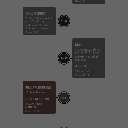
Score: 17-12
SKUD REDDET
25. Astrid Lynnerup (Fra
pos. Venstre fløj)
31:38
Målvogter: 16. Julie
Stokkendal Poulsen
Score: 17-11
MÅL
31. Ida-Marie Dahl (Fra
pos. Kontra 1. bølge)
Målvogter: 1. Isabella
30:45
Mathorne
ASSIST
93. Line Uno
Score: 17-11
FEJLAFLEVERING
10. Suna Hansen
30:41
BOLDEROBRING
5. Sidsel Mygil
Mattesen
Score: 17-10