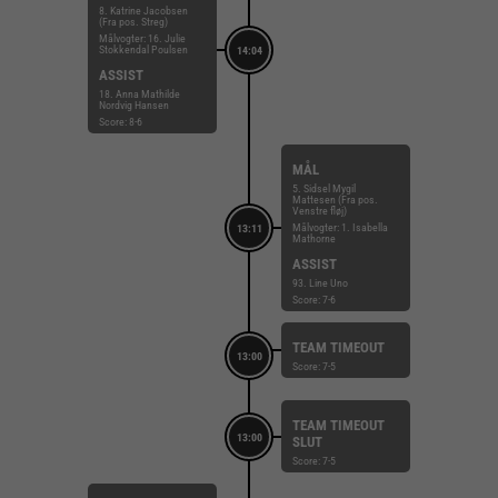
8. Katrine Jacobsen
(Fra pos. Streg)
Målvogter: 16. Julie
Stokkendal Poulsen
14:04
ASSIST
18. Anna Mathilde
Nordvig Hansen
Score: 8-6
MÅL
5. Sidsel Mygil
Mattesen (Fra pos.
Venstre fløj)
Målvogter: 1. Isabella
13:11
Mathorne
ASSIST
93. Line Uno
Score: 7-6
TEAM TIMEOUT
13:00
Score: 7-5
TEAM TIMEOUT
13:00
SLUT
Score: 7-5