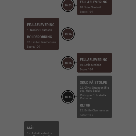
FEJLAFLEVERING
20:03
10. Sofia Stenholt
Score: 10-7
FEJLAFLEVERING
4. Nicoline Lauritsen
19:26
BOLDEROBRING
32. Emilie Clemmensen
Score: 10-7
FEJLAFLEVERING
18:56
10. Sofia Stenholt
Score: 10-7
SKUD PÅ STOLPE
22. Olivia Simonsen (Fra
pos. Højre back)
Målvogter: 1. Isabella
18:44
Mathorne
RETUR
32. Emilie Clemmensen
Score: 10-7
MÅL
15. Astrid Leslie (Fra