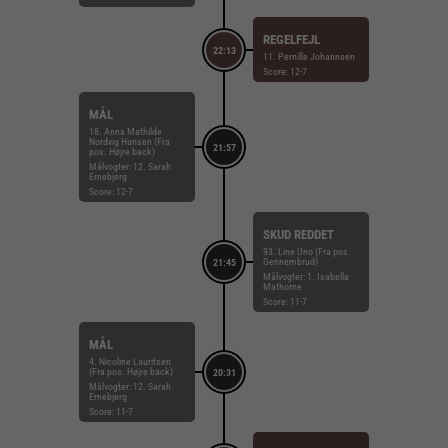
REGELFEJL
22:13
11. Pernille Johannsen
Score: 12-7
MÅL
18. Anna Mathilde
Nordvig Hansen (Fra
21:57
pos. Højre back)
Målvogter: 12. Sarah
Ernebjerg
Score: 12-7
SKUD REDDET
93. Line Uno (Fra pos.
Gennembrud)
21:45
Målvogter: 1. Isabella
Mathorne
Score: 11-7
MÅL
4. Nicoline Lauritsen
(Fra pos. Højre back)
20:31
Målvogter: 12. Sarah
Ernebjerg
Score: 11-7