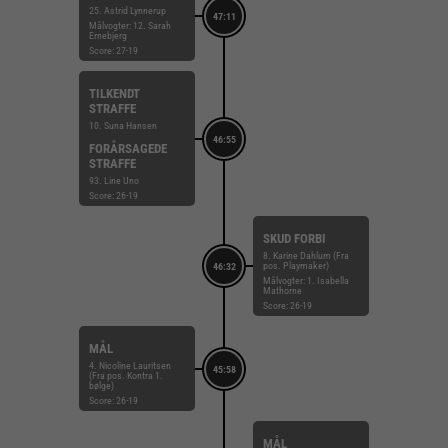
25. Astrid Lynnerup
47:11
Målvogter: 12. Sarah
Ernebjerg
Score: 27-19
TILKENDT
STRAFFE
10. Suna Hansen
46:55
FORÅRSAGEDE
STRAFFE
93. Line Uno
Score: 26-19
SKUD FORBI
8. Karine Dahlum (Fra
pos. Playmaker)
46:32
Målvogter: 1. Isabella
Mathorne
Score: 26-19
MÅL
4. Nicoline Lauritsen
45:58
(Fra pos. Kontra 1.
bølge)
Score: 26-19
MÅL