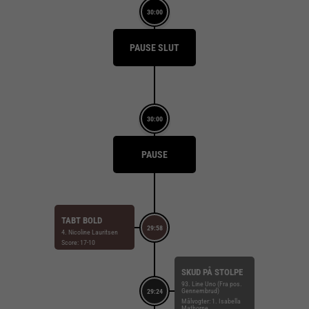
30:00
PAUSE SLUT
30:00
PAUSE
TABT BOLD
29:58
4. Nicoline Lauritsen
Score: 17-10
SKUD PÅ STOLPE
93. Line Uno (Fra pos.
Gennembrud)
29:24
Målvogter: 1. Isabella
Mathorne