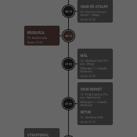
SKUD PÅ STOLPE
48:19
93. Line Uno (Fra pos.
Kontra 1. bølge)
Score: 27-20
REGELFEJL
48:15
15. Astrid Leslie
Score: 27-20
MÅL
31. Ida-Marie Dahl (Fra
pos. Streg)
47:52
Målvogter: 1. Isabella
Mathorne
Score: 27-20
SKUD REDDET
19. Virág Fazekas (Fra
pos. Højre back)
Målvogter: 1. Isabella
47:41
Mathorne
RETUR
31. Ida-Marie Dahl
Score: 27-19
STRAFFEMÅL