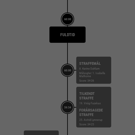
60:00
FULDTID
STRAFFEMÅL
8. Karine Dahlum
60:00
Målvogter: 1. Isabella
Mathorne
Score: 34-26
TILKENDT
STRAFFE
19. Virág Fazekas
59:54
FORÅRSAGEDE
STRAFFE
25. Astrid Lynnerup
Score: 34-25