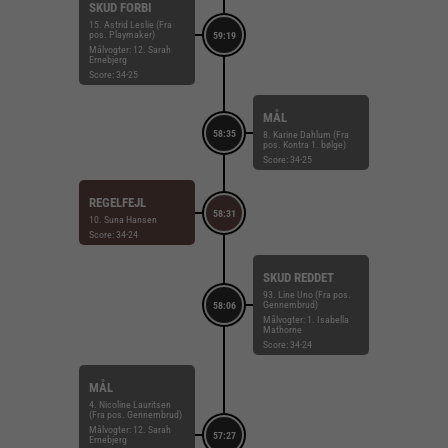
SKUD FORBI
15. Astrid Leslie (Fra
pos. Playmaker)
59:19
Målvogter: 12. Sarah
Ernebjerg
Score: 34-25
MÅL
58:35
8. Karine Dahlum (Fra
pos. Kontra 1. bølge)
Score: 34-25
REGELFEJL
58:31
10. Suna Hansen
Score: 34-24
SKUD REDDET
93. Line Uno (Fra pos.
Gennembrud)
58:06
Målvogter: 1. Isabella
Mathorne
Score: 34-24
MÅL
4. Nicoline Lauritsen
(Fra pos. Gennembrud)
Målvogter: 12. Sarah
57:27
Ernebjerg