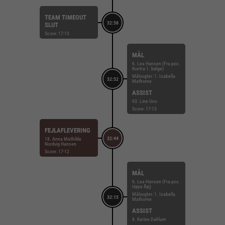
TEAM TIMEOUT
32:58
SLUT
Score: 17-13
MÅL
6. Lea Hansen (Fra pos.
Kontra 1. bølge)
Målvogter: 1. Isabella
32:52
Mathorne
ASSIST
93. Line Uno
Score: 17-13
FEJLAFLEVERING
32:44
18. Anna Mathilde
Nordvig Hansen
Score: 17-12
MÅL
6. Lea Hansen (Fra pos.
Højre fløj)
Målvogter: 1. Isabella
32:15
Mathorne
ASSIST
8. Karine Dahlum