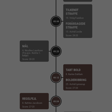
TILKENDT
STRAFFE
19. Virág Fazekas
49:44
FORÅRSAGEDE
STRAFFE
15. Astrid Leslie
Score: 28-20
MÅL
4. Nicoline Lauritsen
49:20
(Fra pos. Kontra 1.
bølge)
Score: 28-20
TABT BOLD
8. Karine Dahlum
49:15
BOLDEROBRING
25. Astrid Lynnerup
Score: 27-20
REGELFEJL
49:04
8. Katrine Jacobsen
Score: 27-20