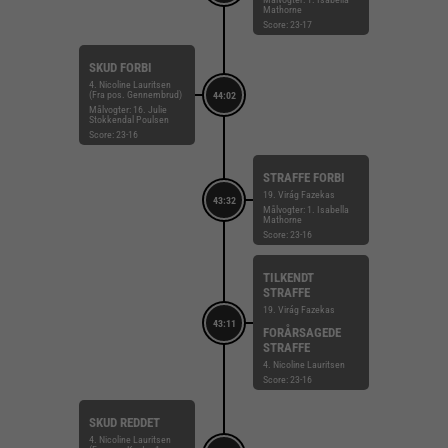
Mathorne
Score: 23-17
SKUD FORBI
4. Nicoline Lauritsen
(Fra pos. Gennembrud)
44:02
Målvogter: 16. Julie
Stokkendal Poulsen
Score: 23-16
STRAFFE FORBI
19. Virág Fazekas
43:32
Målvogter: 1. Isabella
Mathorne
Score: 23-16
TILKENDT
STRAFFE
19. Virág Fazekas
43:11
FORÅRSAGEDE
STRAFFE
4. Nicoline Lauritsen
Score: 23-16
SKUD REDDET
4. Nicoline Lauritsen