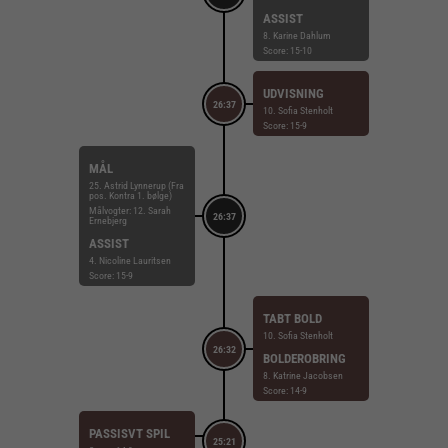
ASSIST
8. Karine Dahlum
Score: 15-10
UDVISNING
26:37
10. Sofia Stenholt
Score: 15-9
MÅL
25. Astrid Lynnerup (Fra
pos. Kontra 1. bølge)
Målvogter: 12. Sarah
26:37
Ernebjerg
ASSIST
4. Nicoline Lauritsen
Score: 15-9
TABT BOLD
10. Sofia Stenholt
26:32
BOLDEROBRING
8. Katrine Jacobsen
Score: 14-9
PASSISVT SPIL
25:21