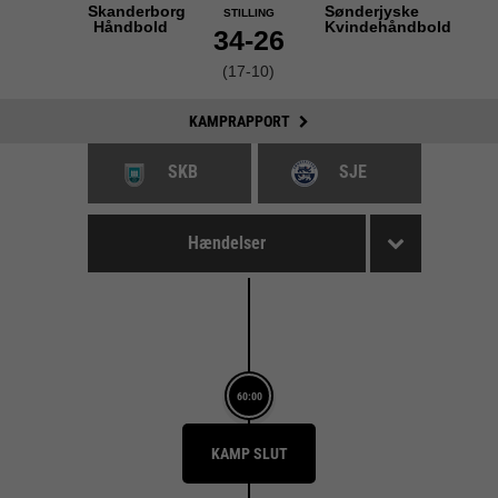
Skanderborg
Sønderjyske
STILLING
Håndbold
Kvindehåndbold
34-26
(17-10)
KAMPRAPPORT
SKB
SJE
Hændelser
60:00
KAMP SLUT