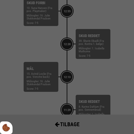
SKUD FORBI
10. Suna Hansen (Fra
pos. Playmaker)
12:55
Målvogter: 16. Julie
Stokkendal Poulsen
Score: 7-5
SKUD REDDET
39. Sherin Obadli (Fra
pos. Kontra 1. bølge)
12:20
Målvogter: 1. Isabella
Mathorne
Score: 7-5
MÅL
15. Astrid Leslie (Fra
pos. Venstre back)
12:13
Målvogter: 16. Julie
Stokkendal Poulsen
Score: 7-5
SKUD REDDET
8. Karine Dahlum (Fra
pos. Gennembrud)
11:29
Målvogter: 1. Isabella
Mathorne
Score: 6-5
TILBAGE