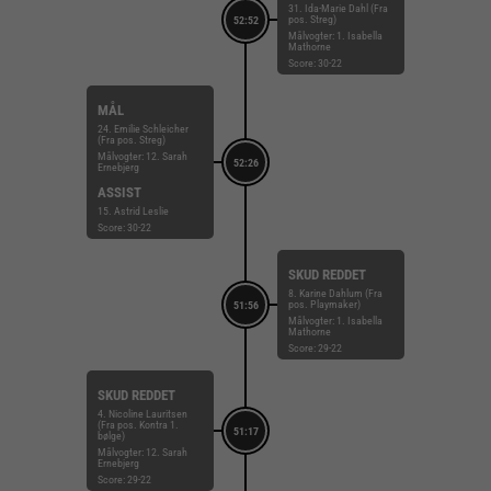
31. Ida-Marie Dahl (Fra
pos. Streg)
52:52
Målvogter: 1. Isabella
Mathorne
Score: 30-22
MÅL
24. Emilie Schleicher
(Fra pos. Streg)
Målvogter: 12. Sarah
52:26
Ernebjerg
ASSIST
15. Astrid Leslie
Score: 30-22
SKUD REDDET
8. Karine Dahlum (Fra
pos. Playmaker)
51:56
Målvogter: 1. Isabella
Mathorne
Score: 29-22
SKUD REDDET
4. Nicoline Lauritsen
(Fra pos. Kontra 1.
51:17
bølge)
Målvogter: 12. Sarah
Ernebjerg
Score: 29-22