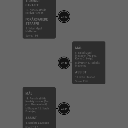
TILKENDT
STRAFFE
18. Anna Mathilde
Nordvig Hansen
23:13
FORÅRSAGEDE
STRAFFE
5. Sidsel Mygil
Mattesen
Score: 13-8
MÅL
5. Sidsel Mygil
Mattesen (Fra pos.
Kontra 2. bølge)
Målvogter: 1. Isabella
22:42
Mathorne
ASSIST
10. Sofia Stenholt
Score: 13-8
MÅL
18. Anna Mathilde
Nordvig Hansen (Fra
pos. Gennembrud)
Målvogter: 12. Sarah
22:34
Ernebjerg
ASSIST
4. Nicoline Lauritsen
Score: 13-7