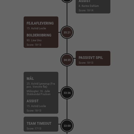
ASSIST
8. Karine Dahlum
Score: 18-14
FEJLAFLEVERING
15. Astrid Leslie
35:21
BOLDEROBRING
93. Line Uno
Score: 18-13
PASSISVT SPIL
34:35
Score: 18-13
MÅL
25. Astrid Lynnerup (Fra
pos. Venstre fløj)
Målvogter: 16. Julie
33:36
Stokkendal Poulsen
ASSIST
15. Astrid Leslie
Score: 18-13
TEAM TIMEOUT
33:00
Score: 17-13