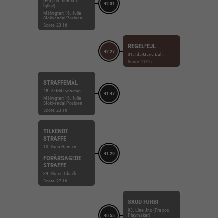
(Fra pos. Kontra 1.
42:31
bølge)
Målvogter: 16. Julie
Stokkendal Poulsen
Score: 23-16
REGELFEJL
42:27
31. Ida-Marie Dahl
Score: 23-16
STRAFFEMÅL
25. Astrid Lynnerup
41:47
Målvogter: 16. Julie
Stokkendal Poulsen
Score: 23-16
TILKENDT
STRAFFE
10. Suna Hansen
41:29
FORÅRSAGEDE
STRAFFE
39. Sherin Obadli
Score: 22-16
SKUD FORBI
93. Line Uno (Fra pos.
Playmaker)
40:55