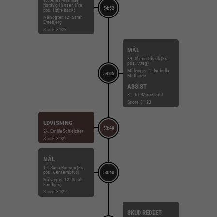
18. Anna Mathilde
Nordvig Hansen (Fra
54:52
pos. Højre back)
Målvogter: 12. Sarah
Ernebjerg
Score: 31-23
MÅL
39. Sherin Obadli (Fra
pos. Streg)
Målvogter: 1. Isabella
54:05
Mathorne
ASSIST
31. Ida-Marie Dahl
Score: 31-23
UDVISNING
53:49
24. Emilie Schleicher
Score: 31-22
MÅL
10. Suna Hansen (Fra
pos. Gennembrud)
53:40
Målvogter: 12. Sarah
Ernebjerg
Score: 31-22
SKUD REDDET