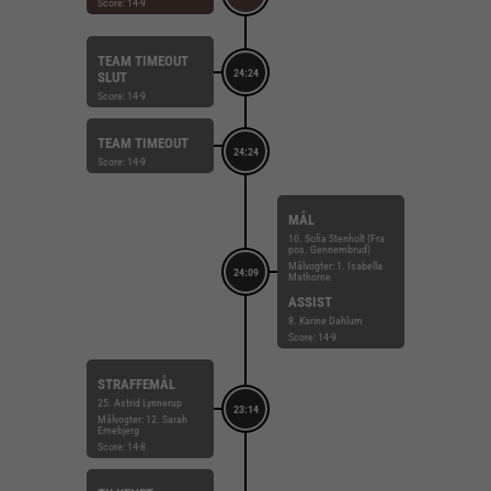
Score: 14-9
TEAM TIMEOUT
24:24
SLUT
Score: 14-9
TEAM TIMEOUT
24:24
Score: 14-9
MÅL
10. Sofia Stenholt (Fra
pos. Gennembrud)
Målvogter: 1. Isabella
24:09
Mathorne
ASSIST
8. Karine Dahlum
Score: 14-9
STRAFFEMÅL
25. Astrid Lynnerup
23:14
Målvogter: 12. Sarah
Ernebjerg
Score: 14-8