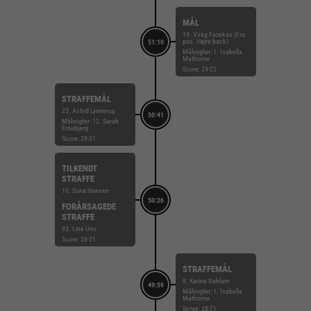
MÅL
19. Virág Fazekas (Fra
pos. Højre back)
51:10
Målvogter: 1. Isabella
Mathorne
Score: 29-22
STRAFFEMÅL
25. Astrid Lynnerup
50:41
Målvogter: 12. Sarah
Ernebjerg
Score: 29-21
TILKENDT
STRAFFE
10. Suna Hansen
50:26
FORÅRSAGEDE
STRAFFE
93. Line Uno
Score: 28-21
STRAFFEMÅL
8. Karine Dahlum
49:59
Målvogter: 1. Isabella
Mathorne
Score: 28-21