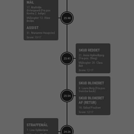
MÅL
17. Mathilde
Østergaard (Fra pos.
Kontra 2. bølge)
Målvogter: 12. Stine
25:48
Broløs
ASSIST
31. Marianne Haugsted
Score: 13-17
SKUD REDDET
21. Anne Hykkelbjerg
(Fra pos. Streg)
25:41
Målvogter: 20. Clara
Bak
Score: 12-17
SKUD BLOKERET
9. Laura Borg (Fra pos.
Venstre back)
25:34
SKUD BLOKERET
AF (RETUR)
18. Sidsel Poulsen
Score: 12-17
STRAFFEMÅL
7. Line Gyldenløve
24:26