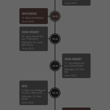
Score: 20-23
UDVISNING
36:32
19. Rikke Dahl Nielsen
Score: 20-22
SKUD REDDET
25. Laura Jensen (Fra
pos. Playmaker)
36:20
Målvogter: 16. Louise
Bak Jensen
Score: 20-22
SKUD REDDET
77. Jana Mittún (Fra
pos. Gennembrud)
35:50
Målvogter: 20. Clara
Bak
Score: 20-22
MÅL
8. Signe Juul Abildgaard
(Fra pos. Højre back)
35:18
Målvogter: 12. Stine
Broløs
Score: 20-22