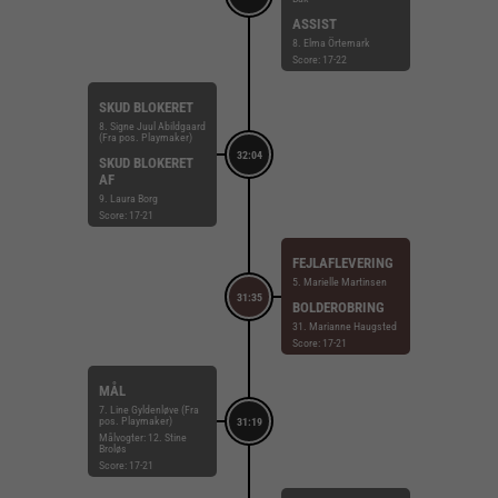
ASSIST
8. Elma Örtemark
Score: 17-22
SKUD BLOKERET
8. Signe Juul Abildgaard
(Fra pos. Playmaker)
32:04
SKUD BLOKERET
AF
9. Laura Borg
Score: 17-21
FEJLAFLEVERING
5. Marielle Martinsen
31:35
BOLDEROBRING
31. Marianne Haugsted
Score: 17-21
MÅL
7. Line Gyldenløve (Fra
pos. Playmaker)
31:19
Målvogter: 12. Stine
Broløs
Score: 17-21