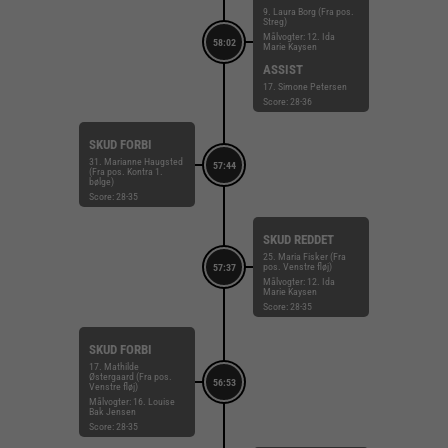
9. Laura Borg (Fra pos.
Streg)
Målvogter: 12. Ida
58:02
Marie Kaysen
ASSIST
17. Simone Petersen
Score: 28-36
SKUD FORBI
31. Marianne Haugsted
57:44
(Fra pos. Kontra 1.
bølge)
Score: 28-35
SKUD REDDET
25. Maria Fisker (Fra
pos. Venstre fløj)
57:37
Målvogter: 12. Ida
Marie Kaysen
Score: 28-35
SKUD FORBI
17. Mathilde
Østergaard (Fra pos.
56:53
Venstre fløj)
Målvogter: 16. Louise
Bak Jensen
Score: 28-35