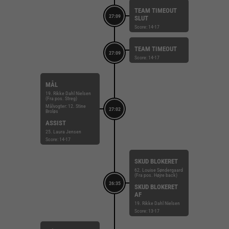
TEAM TIMEOUT
27:09
SLUT
Score: 14-17
TEAM TIMEOUT
27:09
Score: 14-17
MÅL
19. Rikke Dahl Nielsen
(Fra pos. Streg)
Målvogter: 12. Stine
27:02
Broløs
ASSIST
25. Laura Jensen
Score: 14-17
SKUD BLOKERET
62. Louise Søndergaard
(Fra pos. Højre back)
26:35
SKUD BLOKERET
AF
19. Rikke Dahl Nielsen
Score: 13-17