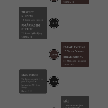
Score: 9-16
TILKENDT
STRAFFE
19. Rikke Dahl Nielsen
20:12
FORÅRSAGEDE
STRAFFE
21. Anne Hykkelbjerg
Score: 9-16
FEJLAFLEVERING
17. Simone Petersen
20:06
BOLDEROBRING
31. Marianne Haugsted
Score: 9-16
SKUD REDDET
25. Laura Jensen (Fra
pos. Playmaker)
19:56
Målvogter: 12. Stine
Broløs
Score: 9-16
MÅL
7. Era Baumann (Fra
pos. Venstre fløj)