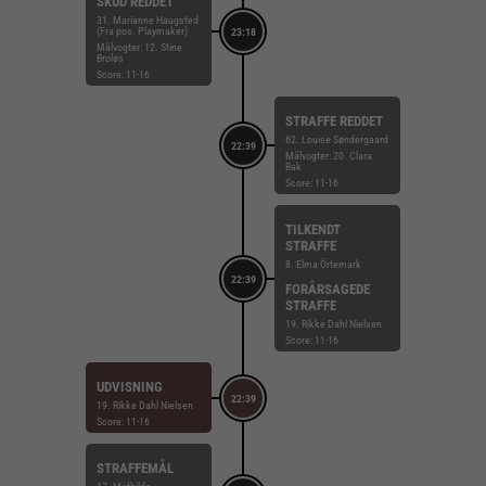
SKUD REDDET
31. Marianne Haugsted
(Fra pos. Playmaker)
23:18
Målvogter: 12. Stine
Broløs
Score: 11-16
STRAFFE REDDET
62. Louise Søndergaard
22:39
Målvogter: 20. Clara
Bak
Score: 11-16
TILKENDT
STRAFFE
8. Elma Örtemark
22:39
FORÅRSAGEDE
STRAFFE
19. Rikke Dahl Nielsen
Score: 11-16
UDVISNING
22:39
19. Rikke Dahl Nielsen
Score: 11-16
STRAFFEMÅL