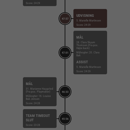
Score: 24-29
UDVISNING
47:57
5. Marielle Martinsen
Score: 24-29
MÅL
28. Clara Skyum
Thomsen (Fra pos.
Højre back)
Målvogter: 20. Clara
47:01
Bak
ASSIST
5. Marielle Martinsen
Score: 24-29
MÅL
31. Marianne Haugsted
(Fra pos. Playmaker)
46:33
Målvogter: 16. Louise
Bak Jensen
Score: 24-28
TEAM TIMEOUT
45:56
SLUT
Score: 23-28