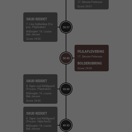
17. Simone Petersen
Score: 24-31
SKUD REDDET
7. Line Gyldenløve (Fra
pos. Playmaker)
50:57
Målvogter: 16. Louise
Bak Jensen
Score: 24-30
FEJLAFLEVERING
17. Simone Petersen
50:40
BOLDEROBRING
Score: 24-30
SKUD REDDET
8. Signe Juul Abildgaard
(Fra pos. Playmaker)
50:00
Målvogter: 16. Louise
Bak Jensen
Score: 24-30
SKUD REDDET
8. Signe Juul Abildgaard
(Fra pos. Højre back)
49:43
Målvogter: 16. Louise
Bak Jensen