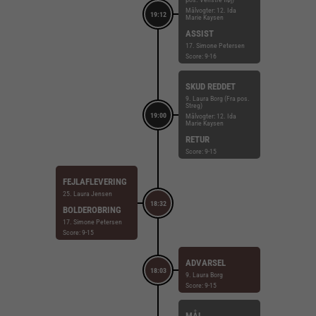
Målvogter: 12. Ida
19:12
Marie Kaysen
ASSIST
17. Simone Petersen
Score: 9-16
SKUD REDDET
9. Laura Borg (Fra pos.
Streg)
19:00
Målvogter: 12. Ida
Marie Kaysen
RETUR
Score: 9-15
FEJLAFLEVERING
25. Laura Jensen
18:32
BOLDEROBRING
17. Simone Petersen
Score: 9-15
ADVARSEL
18:03
9. Laura Borg
Score: 9-15
MÅL