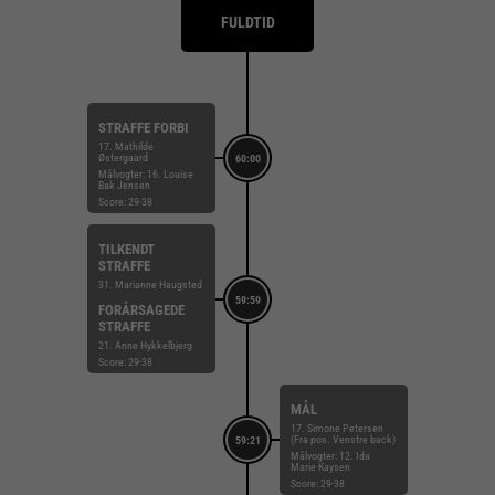
FULDTID
STRAFFE FORBI
17. Mathilde
Østergaard
60:00
Målvogter: 16. Louise
Bak Jensen
Score: 29-38
TILKENDT
STRAFFE
31. Marianne Haugsted
59:59
FORÅRSAGEDE
STRAFFE
21. Anne Hykkelbjerg
Score: 29-38
MÅL
17. Simone Petersen
(Fra pos. Venstre back)
59:21
Målvogter: 12. Ida
Marie Kaysen
Score: 29-38