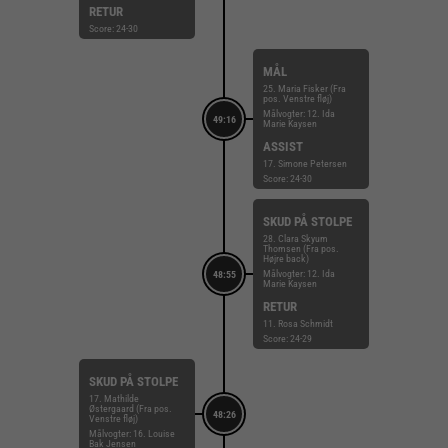
RETUR
Score: 24-30
MÅL
25. Maria Fisker (Fra
pos. Venstre fløj)
Målvogter: 12. Ida
49:16
Marie Kaysen
ASSIST
17. Simone Petersen
Score: 24-30
SKUD PÅ STOLPE
28. Clara Skyum
Thomsen (Fra pos.
Højre back)
Målvogter: 12. Ida
48:55
Marie Kaysen
RETUR
11. Rosa Schmidt
Score: 24-29
SKUD PÅ STOLPE
17. Mathilde
Østergaard (Fra pos.
48:26
Venstre fløj)
Målvogter: 16. Louise
Bak Jensen