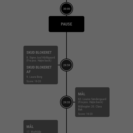
30:00
PAUSE
SKUD BLOKERET
8. Signe Juul Abildgaard
(Fra pos. Højre back)
29:59
SKUD BLOKERET
AF
9. Laura Borg
Score: 16-20
MÅL
62. Louise Søndergaard
(Fra pos. Højre back)
29:33
Målvogter: 20. Clara
Bak
Score: 16-20
MÅL
17. Mathilde