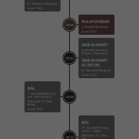
31. Marianne Haugsted
Score: 19-22
FEJLAFLEVERING
33:44
5. Marielle Martinsen
Score: 18-22
SKUD BLOKERET
5. Marielle Martinsen
(Fra pos. Playmaker)
33:32
SKUD BLOKERET
AF (RETUR)
31. Marianne Haugsted
Score: 18-22
MÅL
7. Line Gyldenløve (Fra
pos. Venstre back)
32:34
Målvogter: 12. Stine
Broløs
Score: 18-22
MÅL
19. Sara Hald (Fra pos.
Kontra 1. bølge)
Målvogter: 20. Clara
32:16
Bak