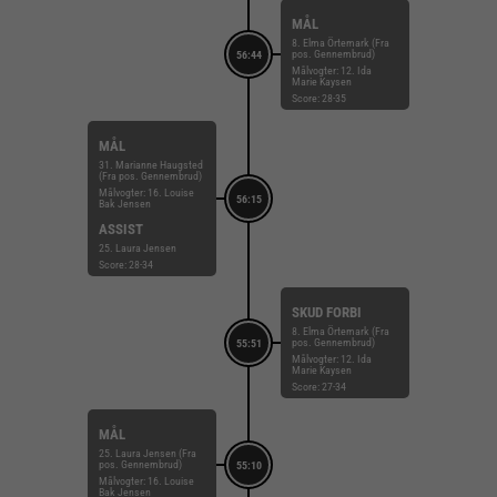
MÅL
8. Elma Örtemark (Fra
pos. Gennembrud)
56:44
Målvogter: 12. Ida
Marie Kaysen
Score: 28-35
MÅL
31. Marianne Haugsted
(Fra pos. Gennembrud)
Målvogter: 16. Louise
56:15
Bak Jensen
ASSIST
25. Laura Jensen
Score: 28-34
SKUD FORBI
8. Elma Örtemark (Fra
pos. Gennembrud)
55:51
Målvogter: 12. Ida
Marie Kaysen
Score: 27-34
MÅL
25. Laura Jensen (Fra
pos. Gennembrud)
55:10
Målvogter: 16. Louise
Bak Jensen