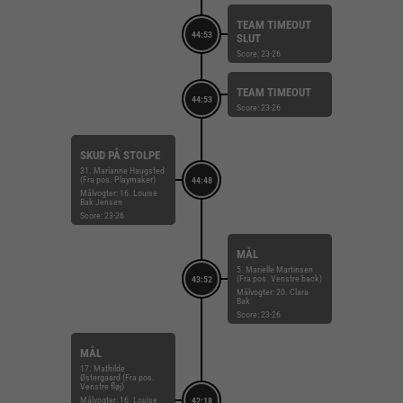
TEAM TIMEOUT
44:53
SLUT
Score: 23-26
TEAM TIMEOUT
44:53
Score: 23-26
SKUD PÅ STOLPE
31. Marianne Haugsted
(Fra pos. Playmaker)
44:48
Målvogter: 16. Louise
Bak Jensen
Score: 23-26
MÅL
5. Marielle Martinsen
(Fra pos. Venstre back)
43:52
Målvogter: 20. Clara
Bak
Score: 23-26
MÅL
17. Mathilde
Østergaard (Fra pos.
Venstre fløj)
Målvogter: 16. Louise
42:18