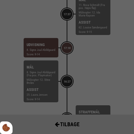
11. Rosa Schmidt (Fra
pos. Højre fløj)
Målvogter: 12. Ida
17:37
Marie Kaysen
ASSIST
62. Louise Søndergaard
Score: 9-15
UDVISNING
17:10
8. Signe Juul Abildgaard
Score: 9-14
MÅL
8. Signe Juul Abildgaard
(Fra pos. Playmaker)
Målvogter: 12. Stine
16:27
Broløs
ASSIST
25. Laura Jensen
Score: 9-14
STRAFFEMÅL
62. Louise Søndergaard
15:58
Målvogter: 12. Ida
TILBAGE
Marie Kaysen
Score: 8-14