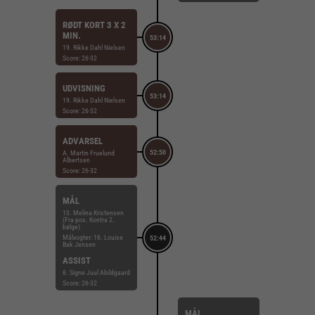
RØDT KORT 3 X 2
MIN.
53:14
19. Rikke Dahl Nielsen
Score: 26-32
UDVISNING
53:14
19. Rikke Dahl Nielsen
Score: 26-32
ADVARSEL
52:50
A. Martin Fruelund
Albertsen
Score: 26-32
MÅL
10. Melina Kristensen
(Fra pos. Kontra 2.
bølge)
Målvogter: 16. Louise
52:44
Bak Jensen
ASSIST
8. Signe Juul Abildgaard
Score: 26-32
MÅL