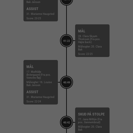
Bak Jensen
ASSIST
31. Marianne Haugsted
Score: 23-25
MÅL
28. Clara Skyum
Thomsen (Fra pos.
41:22
Højre back)
Målvogter: 20. Clara
Bak
Score: 22-25
MÅL
17. Mathilde
Østergaard (Fra pos.
Venstre fløj)
Målvogter: 16. Louise
40:49
Bak Jensen
ASSIST
31. Marianne Haugsted
Score: 22-24
SKUD PÅ STOLPE
77. Jana Mittún (Fra
pos. Gennembrud)
40:42
Målvogter: 20. Clara
Bak