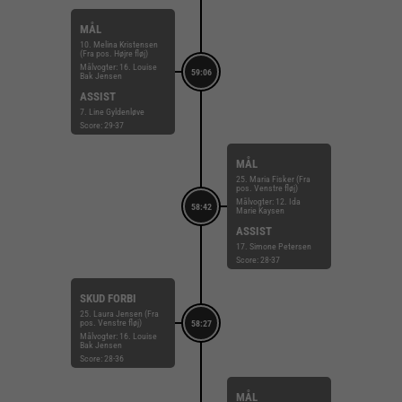
MÅL
10. Melina Kristensen
(Fra pos. Højre fløj)
Målvogter: 16. Louise
59:06
Bak Jensen
ASSIST
7. Line Gyldenløve
Score: 29-37
MÅL
25. Maria Fisker (Fra
pos. Venstre fløj)
Målvogter: 12. Ida
58:42
Marie Kaysen
ASSIST
17. Simone Petersen
Score: 28-37
SKUD FORBI
25. Laura Jensen (Fra
pos. Venstre fløj)
58:27
Målvogter: 16. Louise
Bak Jensen
Score: 28-36
MÅL