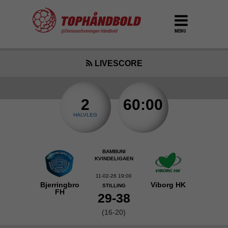
MENU
LIVESCORE
2
60:00
HALVLEG
BAMBUNI
KVINDELIGAEN
11-02-26 19:00
Bjerringbro
Viborg HK
STILLING
FH
29-38
(16-20)