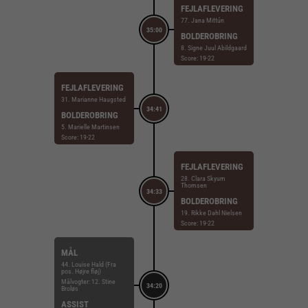
FEJLAFLEVERING
77. Jana Mittún
35:00
BOLDEROBRING
8. Signe Juul Abildgaard
Score: 19-22
FEJLAFLEVERING
31. Marianne Haugsted
34:41
BOLDEROBRING
5. Marielle Martinsen
Score: 19-22
FEJLAFLEVERING
28. Clara Skyum
Thomsen
34:33
BOLDEROBRING
19. Rikke Dahl Nielsen
Score: 19-22
MÅL
44. Louise Hald (Fra
pos. Højre fløj)
Målvogter: 12. Stine
34:20
Broløs
ASSIST