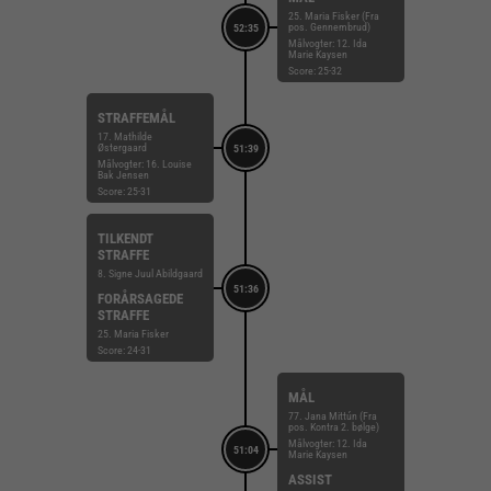
25. Maria Fisker (Fra
pos. Gennembrud)
52:35
Målvogter: 12. Ida
Marie Kaysen
Score: 25-32
STRAFFEMÅL
17. Mathilde
Østergaard
51:39
Målvogter: 16. Louise
Bak Jensen
Score: 25-31
TILKENDT
STRAFFE
8. Signe Juul Abildgaard
51:36
FORÅRSAGEDE
STRAFFE
25. Maria Fisker
Score: 24-31
MÅL
77. Jana Mittún (Fra
pos. Kontra 2. bølge)
Målvogter: 12. Ida
51:04
Marie Kaysen
ASSIST