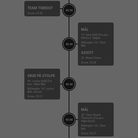
TEAM TIMEOUT
45:56
Score: 23-28
MÅL
19. Sara Hald (Fra pos.
Kontra 2. bølge)
Målvogter: 20. Clara
45:49
Bak
ASSIST
25. Maria Fisker
Score: 23-28
SKUD PÅ STOLPE
44. Louise Hald (Fra
pos. Højre fløj)
45:40
Målvogter: 16. Louise
Bak Jensen
Score: 23-27
MÅL
28. Clara Skyum
Thomsen (Fra pos.
45:00
Højre back)
Målvogter: 20. Clara
Bak
Score: 23-27