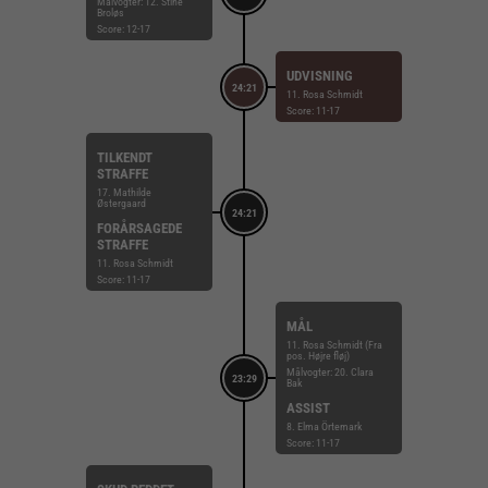
Målvogter: 12. Stine
Broløs
Score: 12-17
UDVISNING
24:21
11. Rosa Schmidt
Score: 11-17
TILKENDT
STRAFFE
17. Mathilde
Østergaard
24:21
FORÅRSAGEDE
STRAFFE
11. Rosa Schmidt
Score: 11-17
MÅL
11. Rosa Schmidt (Fra
pos. Højre fløj)
Målvogter: 20. Clara
23:29
Bak
ASSIST
8. Elma Örtemark
Score: 11-17