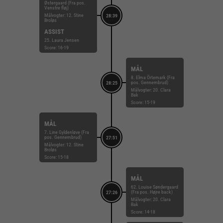
Østergaard (Fra pos.
Venstre fløj)
Målvogter: 12. Stine
28:39
Broløs
ASSIST
25. Laura Jensen
Score: 16-19
MÅL
8. Elma Örtemark (Fra
pos. Gennembrud)
28:25
Målvogter: 20. Clara
Bak
Score: 15-19
MÅL
7. Line Gyldenløve (Fra
pos. Gennembrud)
27:51
Målvogter: 12. Stine
Broløs
Score: 15-18
MÅL
62. Louise Søndergaard
(Fra pos. Højre back)
27:26
Målvogter: 20. Clara
Bak
Score: 14-18