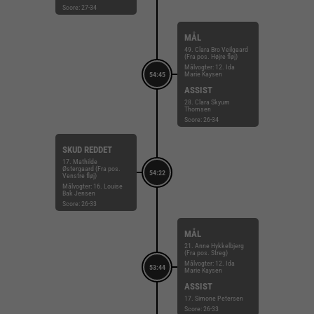
Score: 27-34
MÅL
49. Clara Bro Veilgaard
(Fra pos. Højre fløj)
Målvogter: 12. Ida
Marie Kaysen
54:45
ASSIST
28. Clara Skyum
Thomsen
Score: 26-34
SKUD REDDET
17. Mathilde
Østergaard (Fra pos.
54:22
Venstre fløj)
Målvogter: 16. Louise
Bak Jensen
Score: 26-33
MÅL
21. Anne Hykkelbjerg
(Fra pos. Streg)
Målvogter: 12. Ida
53:44
Marie Kaysen
ASSIST
17. Simone Petersen
Score: 26-33