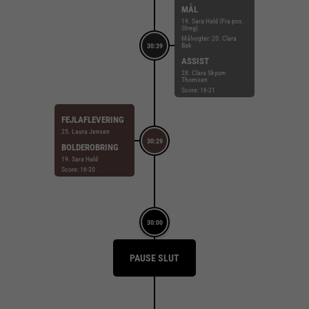
MÅL
19. Sara Hald (Fra pos.
Streg)
Målvogter: 20. Clara
Bak
30:39
ASSIST
28. Clara Skyum
Thomsen
Score: 16-21
FEJLAFLEVERING
25. Laura Jensen
30:29
BOLDEROBRING
19. Sara Hald
Score: 16-20
30:00
PAUSE SLUT