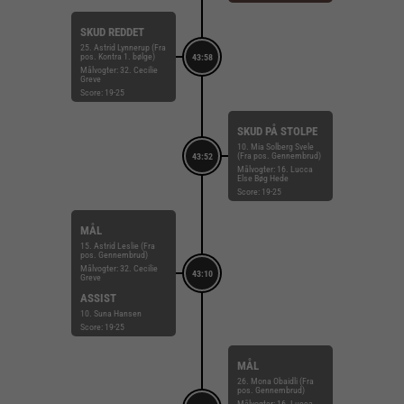
SKUD REDDET
25. Astrid Lynnerup (Fra
pos. Kontra 1. bølge)
43:58
Målvogter: 32. Cecilie
Greve
Score: 19-25
SKUD PÅ STOLPE
10. Mia Solberg Svele
(Fra pos. Gennembrud)
43:52
Målvogter: 16. Lucca
Else Bøg Hede
Score: 19-25
MÅL
15. Astrid Leslie (Fra
pos. Gennembrud)
Målvogter: 32. Cecilie
43:10
Greve
ASSIST
10. Suna Hansen
Score: 19-25
MÅL
26. Mona Obaidli (Fra
pos. Gennembrud)
Målvogter: 16. Lucca