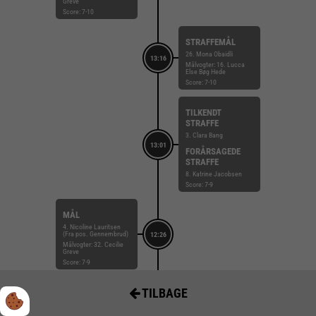
Greve
Score: 7-10
STRAFFEMÅL
26. Mona Obaidli
13:16
Målvogter: 16. Lucca
Else Bøg Hede
Score: 7-10
TILKENDT
STRAFFE
3. Clara Bang
13:01
FORÅRSAGEDE
STRAFFE
8. Katrine Jacobsen
Score: 7-9
MÅL
4. Nicoline Lauritsen
(Fra pos. Gennembrud)
12:26
Målvogter: 32. Cecilie
Greve
Score: 7-9
TILBAGE
TEAM TIMEOUT
12:05
SLUT
Score: 6-9