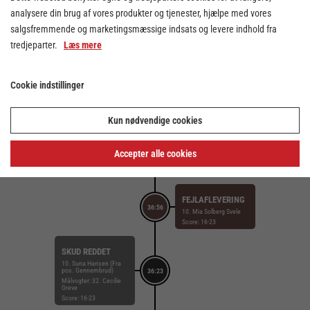
analysere din brug af vores produkter og tjenester, hjælpe med vores
salgsfremmende og marketingsmæssige indsats og levere indhold fra
SKUD REDDET
20. Maja Magnussen
tredjeparter.
Læs mere
(Fra pos. Kontra 2.
37:07
bølge)
Målvogter: 16. Lucca
Else Bøg Hede
Cookie indstillinger
Score: 16-23
FEJLAFLEVERING
Kun nødvendige cookies
16. Lucca Else Bøg
Hede
37:00
BOLDEROBRING
Accepter alle cookies
3. Clara Bang
Score: 16-23
FEJLAFLEVERING
36:56
10. Mia Solberg Svele
Score: 16-23
SKUD REDDET
10. Suna Hansen (Fra
pos. Gennembrud)
36:23
Målvogter: 32. Cecilie
Greve
Score: 16-23