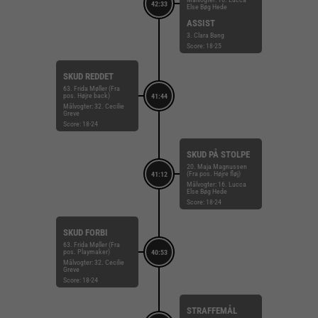
42:33
Else Bøg Hede
ASSIST
3. Clara Bang
Score: 18-25
SKUD REDDET
63. Frida Møller (Fra
pos. Højre back)
41:44
Målvogter: 32. Cecilie
Greve
Score: 18-24
SKUD PÅ STOLPE
20. Maja Magnussen
(Fra pos. Højre fløj)
41:12
Målvogter: 16. Lucca
Else Bøg Hede
Score: 18-24
SKUD FORBI
63. Frida Møller (Fra
pos. Playmaker)
40:53
Målvogter: 32. Cecilie
Greve
Score: 18-24
STRAFFEMÅL