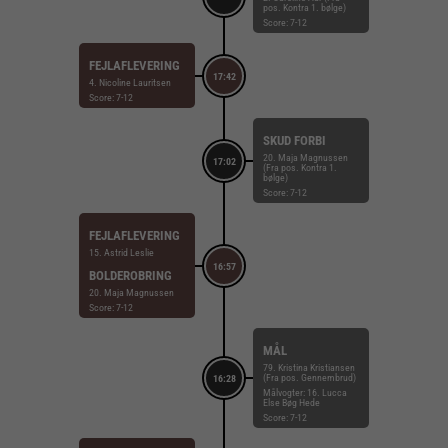
pos. Kontra 1. bølge)
Score: 7-12
FEJLAFLEVERING
17:42
4. Nicoline Lauritsen
Score: 7-12
SKUD FORBI
20. Maja Magnussen
17:02
(Fra pos. Kontra 1.
bølge)
Score: 7-12
FEJLAFLEVERING
15. Astrid Leslie
16:57
BOLDEROBRING
20. Maja Magnussen
Score: 7-12
MÅL
79. Kristina Kristiansen
(Fra pos. Gennembrud)
16:28
Målvogter: 16. Lucca
Else Bøg Hede
Score: 7-12