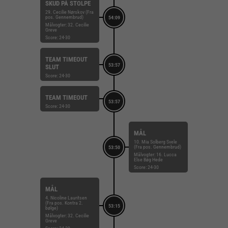
SKUD PÅ STOLPE
29. Cecilie Nørskov (Fra
pos. Gennembrud)
54:09
Målvogter: 32. Cecilie
Greve
Score: 24-30
TEAM TIMEOUT
53:57
SLUT
Score: 24-30
TEAM TIMEOUT
53:57
Score: 24-30
MÅL
10. Mia Solberg Svele
(Fra pos. Gennembrud)
53:50
Målvogter: 16. Lucca
Else Bøg Hede
Score: 24-30
MÅL
4. Nicoline Lauritsen
(Fra pos. Kontra 2.
53:15
bølge)
Målvogter: 32. Cecilie
Greve