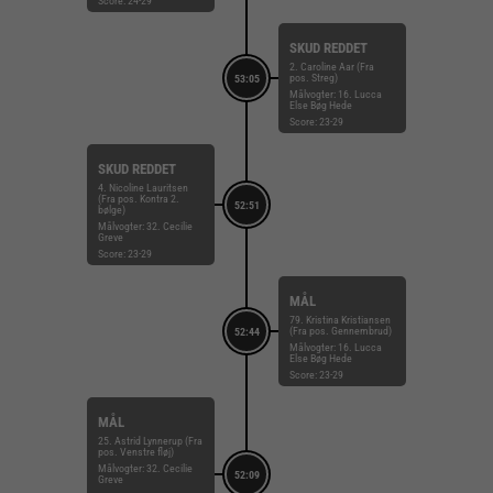
Score: 24-29
SKUD REDDET
2. Caroline Aar (Fra
pos. Streg)
53:05
Målvogter: 16. Lucca
Else Bøg Hede
Score: 23-29
SKUD REDDET
4. Nicoline Lauritsen
(Fra pos. Kontra 2.
52:51
bølge)
Målvogter: 32. Cecilie
Greve
Score: 23-29
MÅL
79. Kristina Kristiansen
(Fra pos. Gennembrud)
52:44
Målvogter: 16. Lucca
Else Bøg Hede
Score: 23-29
MÅL
25. Astrid Lynnerup (Fra
pos. Venstre fløj)
Målvogter: 32. Cecilie
52:09
Greve