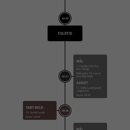
60:00
FULDTID
MÅL
2. Caroline Aar (Fra
pos. Streg)
Målvogter: 16. Lucca
Else Bøg Hede
59:37
ASSIST
11. Sofie Lundsgaard
Jørgensen
Score: 24-35
TABT BOLD
58:58
15. Astrid Leslie
Score: 24-34
MÅL