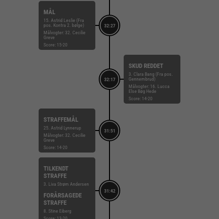
MÅL
15. Astrid Leslie (Fra
pos. Kontra 2. bølge)
32:27
Målvogter: 32. Cecilie
Greve
Score: 15-20
SKUD REDDET
3. Clara Bang (Fra pos.
Gennembrud)
32:17
Målvogter: 16. Lucca
Else Bøg Hede
Score: 14-20
STRAFFEMÅL
25. Astrid Lynnerup
31:51
Målvogter: 32. Cecilie
Greve
Score: 14-20
TILKENDT
STRAFFE
3. Liva Strøm Andersen
31:42
FORÅRSAGEDE
STRAFFE
8. Stine Eiberg
Score: 13-20