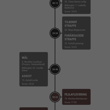
30. Clara Hanna Lerby
40:12
Målvogter: 1. Isabella
Mathorne
Score: 18-24
TILKENDT
STRAFFE
20. Maja Magnussen
39:59
FORÅRSAGEDE
STRAFFE
25. Astrid Lynnerup
Score: 18-23
MÅL
4. Nicoline Lauritsen
(Fra pos. Gennembrud)
Målvogter: 32. Cecilie
39:48
Greve
ASSIST
15. Astrid Leslie
Score: 18-23
FEJLAFLEVERING
39:22
79. Kristina Kristiansen
Score: 17-23