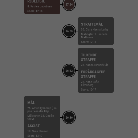
REGELFEJL
27:24
8. Katrine Jacobsen
Score: 12-18
STRAFFEMÅL
30. Clara Hanna Lerby
26:59
Målvogter: 1. Isabella
Mathorne
Score: 12-18
TILKENDT
STRAFFE
23. Nanna Hinnerfeldt
26:52
FORÅRSAGEDE
STRAFFE
22. Anne-Sofie
Filtenborg
Score: 12-17
MÅL
25. Astrid Lynnerup (Fra
pos. Venstre fløj)
Målvogter: 32. Cecilie
26:36
Greve
ASSIST
10. Suna Hansen
Score: 12-17