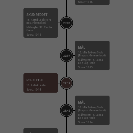
Score: 10-16
SKUD REDDET
15. Astrid Leslie (Fra
pos. Playmaker)
23:32
Målvogter: 32. Cecilie
Greve
Score: 10-15
MÅL
10. Mia Solberg Svele
(Fra pos. Gennembrud)
22:57
Målvogter: 16. Lucca
Else Bøg Hede
Score: 10-15
REGELFEJL
22:19
15. Astrid Leslie
Score: 10-14
MÅL
10. Mia Solberg Svele
(Fra pos. Gennembrud)
21:42
Målvogter: 16. Lucca
Else Bøg Hede
Score: 10-14