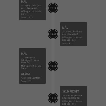
MÅL
15. Astrid Leslie (Fra
pos. Playmaker)
21:10
Målvogter: 32. Cecilie
Greve
Score: 10-13
MÅL
26. Mona Obaidli (Fra
pos. Playmaker)
20:46
Målvogter: 16. Lucca
Else Bøg Hede
Score: 9-13
MÅL
22. Anne-Sofie
Filtenborg (Fra pos.
Højre fløj)
Målvogter: 32. Cecilie
20:00
Greve
ASSIST
4. Nicoline Lauritsen
Score: 9-12
SKUD REDDET
20. Maja Magnussen
(Fra pos. Højre fløj)
19:41
Målvogter: 16. Lucca
Else Bøg Hede