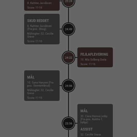
25:24
8. Katrine Jacobsen
Score: 11-16
SKUD REDDET
8. Katrine Jacobsen
(Fra pos. Streg)
24:49
Målvogter: 32. Cecilie
Greve
Score: 11-16
FEJLAFLEVERING
24:22
10. Mia Solberg Svele
Score: 11-16
MÅL
10. Suna Hansen (Fra
pos. Gennembrud)
24:06
Målvogter: 32. Cecilie
Greve
Score: 11-16
MÅL
30. Clara Hanna Lerby
(Fra pos. Kontra 1.
bølge)
23:36
ASSIST
32. Cecilie Greve