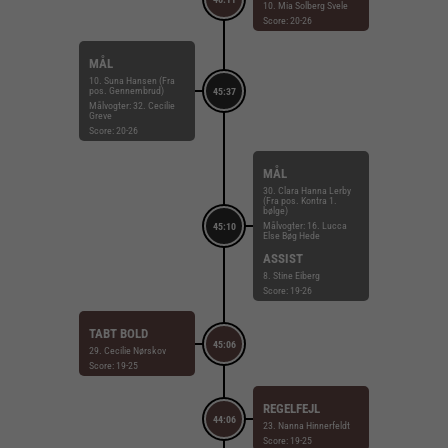
10. Mia Solberg Svele
Score: 20-26
MÅL
10. Suna Hansen (Fra
pos. Gennembrud)
45:37
Målvogter: 32. Cecilie
Greve
Score: 20-26
MÅL
30. Clara Hanna Lerby
(Fra pos. Kontra 1.
bølge)
Målvogter: 16. Lucca
45:10
Else Bøg Hede
ASSIST
8. Stine Eiberg
Score: 19-26
TABT BOLD
45:06
29. Cecilie Nørskov
Score: 19-25
REGELFEJL
44:06
23. Nanna Hinnerfeldt
Score: 19-25