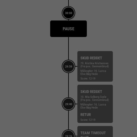
30:00
PAUSE
SKUD REDDET
79. Kristina Kristiansen
(Fra pos. Gennembrud)
29:59
Målvogter: 16. Lucca
Else Bøg Hede
Score: 12-19
SKUD REDDET
10. Mia Solberg Svele
(Fra pos. Gennembrud)
29:40
Målvogter: 16. Lucca
Else Bøg Hede
RETUR
Score: 12-19
TEAM TIMEOUT
29:26