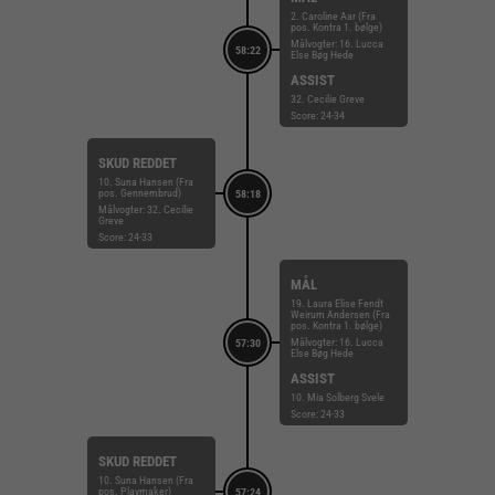
2. Caroline Aar (Fra
pos. Kontra 1. bølge)
Målvogter: 16. Lucca
58:22
Else Bøg Hede
ASSIST
32. Cecilie Greve
Score: 24-34
SKUD REDDET
10. Suna Hansen (Fra
pos. Gennembrud)
58:18
Målvogter: 32. Cecilie
Greve
Score: 24-33
MÅL
19. Laura Elise Fendt
Weirum Andersen (Fra
pos. Kontra 1. bølge)
Målvogter: 16. Lucca
57:30
Else Bøg Hede
ASSIST
10. Mia Solberg Svele
Score: 24-33
SKUD REDDET
10. Suna Hansen (Fra
pos. Playmaker)
57:24