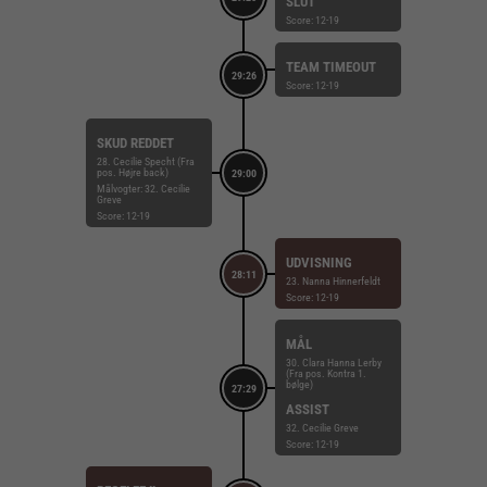
SLUT
Score: 12-19
TEAM TIMEOUT
29:26
Score: 12-19
SKUD REDDET
28. Cecilie Specht (Fra
pos. Højre back)
29:00
Målvogter: 32. Cecilie
Greve
Score: 12-19
UDVISNING
28:11
23. Nanna Hinnerfeldt
Score: 12-19
MÅL
30. Clara Hanna Lerby
(Fra pos. Kontra 1.
bølge)
27:29
ASSIST
32. Cecilie Greve
Score: 12-19