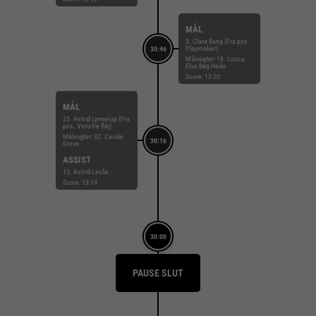
MÅL
3. Clara Bang (Fra pos.
Playmaker)
30:46
Målvogter: 16. Lucca
Else Bøg Hede
Score: 13-20
MÅL
25. Astrid Lynnerup (Fra
pos. Venstre fløj)
Målvogter: 32. Cecilie
30:16
Greve
ASSIST
15. Astrid Leslie
Score: 13-19
30:00
PAUSE SLUT