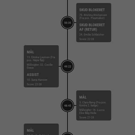
SKUD BLOKERET
79. Kristina Kristiansen
(Fra pos. Playmaker)
50:35
SKUD BLOKERET
AF (RETUR)
24. Emilie Schleicher
Score: 22-28
MÅL
13. Emma Laursen (Fra
pos. Højre fløj)
Målvogter: 32. Cecilie
49:22
Greve
ASSIST
10. Suna Hansen
Score: 22-28
MÅL
3. Clara Bang (Fra pos.
Kontra 2. bølge)
48:45
Målvogter: 16. Lucca
Else Bøg Hede
Score: 21-28
MÅL