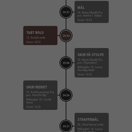
MÅL
35:37
26. Mona Obaidli (Fra
pos. Kontra 1. bølge)
Score: 16-23
TABT BOLD
35:34
15. Astrid Leslie
Score: 16-22
SKUD PÅ STOLPE
26. Mona Obaidli (Fra
pos. Playmaker)
35:06
Målvogter: 16. Lucca
Else Bøg Hede
Score: 16-22
SKUD REDDET
25. Astrid Lynnerup (Fra
pos. Venstre fløj)
34:36
Målvogter: 32. Cecilie
Greve
Score: 16-22
STRAFFEMÅL
30. Clara Hanna Lerby
34:21
Målvogter: 16. Lucca
Else Bøg Hede