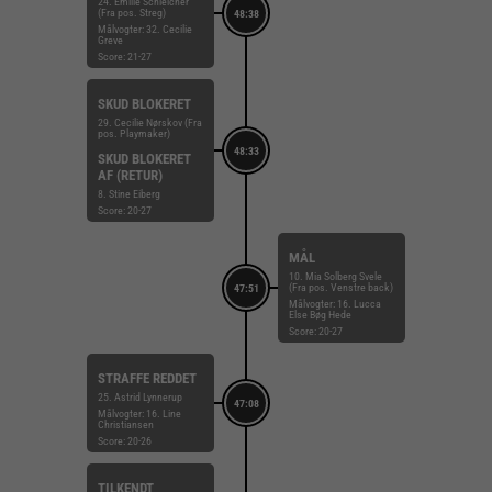
24. Emilie Schleicher
(Fra pos. Streg)
48:38
Målvogter: 32. Cecilie
Greve
Score: 21-27
SKUD BLOKERET
29. Cecilie Nørskov (Fra
pos. Playmaker)
48:33
SKUD BLOKERET
AF (RETUR)
8. Stine Eiberg
Score: 20-27
MÅL
10. Mia Solberg Svele
(Fra pos. Venstre back)
47:51
Målvogter: 16. Lucca
Else Bøg Hede
Score: 20-27
STRAFFE REDDET
25. Astrid Lynnerup
47:08
Målvogter: 16. Line
Christiansen
Score: 20-26
TILKENDT