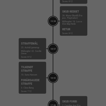
Score: 8-12
SKUD REDDET
26. Mona Obaidli (Fra
pos. Playmaker)
19:38
Målvogter: 16. Lucca
Else Bøg Hede
RETUR
Score: 8-12
STRAFFEMÅL
25. Astrid Lynnerup
18:57
Målvogter: 32. Cecilie
Greve
Score: 8-12
TILKENDT
STRAFFE
10. Suna Hansen
18:42
FORÅRSAGEDE
STRAFFE
3. Clara Bang
Score: 7-12
SKUD FORBI
17:46
2. Caroline Aar (Fra