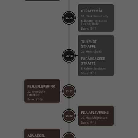
STRAFFEMÅL
30. Clara Hanna Lerby
26:05
Målvogter: 16. Lucca
Else Bøg Hede
Score: 11-17
TILKENDT
STRAFFE
26. Mona Obaidli
26:00
FORÅRSAGEDE
STRAFFE
8. Katrine Jacobsen
Score: 11-16
FEJLAFLEVERING
25:52
22. Anne-Sofie
Filtenborg
Score: 11-16
FEJLAFLEVERING
25:42
20. Maja Magnussen
Score: 11-16
ADVARSEL