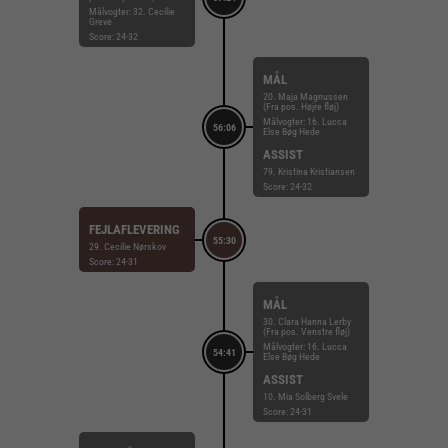
Målvogter: 32. Cecilie
Greve
Score: 24-32
MÅL
20. Maja Magnussen
(Fra pos. Højre fløj)
Målvogter: 16. Lucca
56:06
Else Bøg Hede
ASSIST
79. Kristina Kristiansen
Score: 24-32
FEJLAFLEVERING
55:30
29. Cecilie Nørskov
Score: 24-31
MÅL
30. Clara Hanna Lerby
(Fra pos. Venstre fløj)
Målvogter: 16. Lucca
54:41
Else Bøg Hede
ASSIST
10. Mia Solberg Svele
Score: 24-31