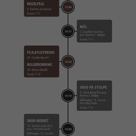
REGELFEJL
15:46
8. Katrine Jacobsen
Score: 7-11
MÅL
14:31
2. Caroline Aar (Fra
pos. Kontra 1. bølge)
Score: 7-11
FEJLAFLEVERING
28. Cecilie Specht
14:28
BOLDEROBRING
26. Mona Obaidli
Score: 7-10
SKUD PÅ STOLPE
3. Clara Bang (Fra pos.
Kontra 2. bølge)
14:10
Målvogter: 16. Lucca
Else Bøg Hede
Score: 7-10
SKUD REDDET
15. Astrid Leslie (Fra
pos. Venstre back)
14:00
Målvogter: 32. Cecilie