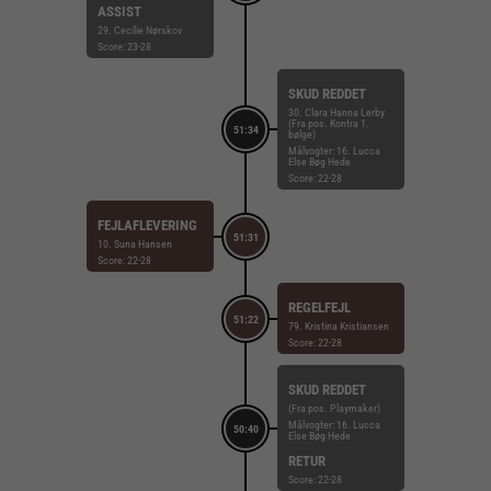
ASSIST
29. Cecilie Nørskov
Score: 23-28
SKUD REDDET
30. Clara Hanna Lerby
(Fra pos. Kontra 1.
51:34
bølge)
Målvogter: 16. Lucca
Else Bøg Hede
Score: 22-28
FEJLAFLEVERING
51:31
10. Suna Hansen
Score: 22-28
REGELFEJL
51:22
79. Kristina Kristiansen
Score: 22-28
SKUD REDDET
(Fra pos. Playmaker)
Målvogter: 16. Lucca
50:40
Else Bøg Hede
RETUR
Score: 22-28