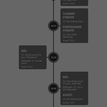
Score: 16-22
TILKENDT
STRAFFE
10. Mia Solberg Svele
34:07
FORÅRSAGEDE
STRAFFE
22. Anne-Sofie
Filtenborg
Score: 16-21
MÅL
15. Astrid Leslie (Fra
pos. Playmaker)
33:32
Målvogter: 32. Cecilie
Greve
Score: 16-21
MÅL
20. Maja Magnussen
(Fra pos. Højre fløj)
Målvogter: 16. Lucca
33:05
Else Bøg Hede
ASSIST
10. Mia Solberg Svele
Score: 15-21