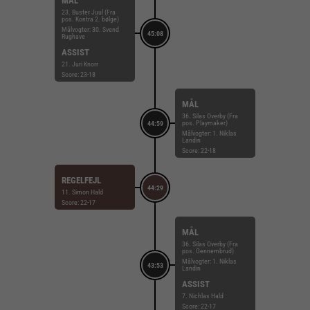
MÅL
23. Buster Juul (Fra
pos. Kontra 2. bølge)
Målvogter: 30. Svend
45:08
Rughave
ASSIST
21. Juri Knorr
Score: 23-18
MÅL
36. Silas Overby (Fra
pos. Playmaker)
44:59
Målvogter: 1. Niklas
Landin
Score: 22-18
REGELFEJL
44:29
11. Simon Hald
Score: 22-17
MÅL
36. Silas Overby (Fra
pos. Gennembrud)
Målvogter: 1. Niklas
43:53
Landin
ASSIST
7. Nichlas Hald
Score: 22-17