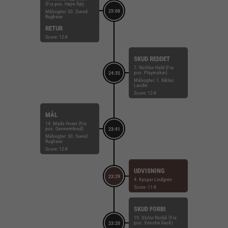
(Fra pos. Højre fløj)
25:08
Målvogter: 30. Svend
Rughave
RETUR
Score: 12-8
SKUD REDDET
7. Nichlas Hald (Fra
pos. Playmaker)
24:35
Målvogter: 1. Niklas
Landin
Score: 12-8
MÅL
14. Mads Hoxer (Fra
pos. Gennembrud)
23:41
Målvogter: 30. Svend
Rughave
Score: 12-8
UDVISNING
23:29
4. Kasper Lindgren
Score: 11-8
SKUD FORBI
19. Victor Norlyk (Fra
pos. Venstre back)
23:20