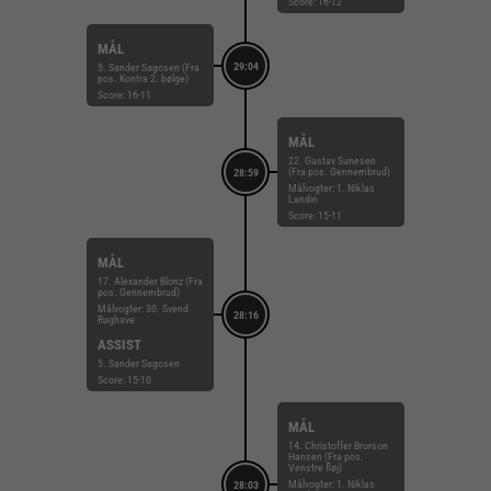
Score: 16-12
MÅL
29:04
5. Sander Sagosen (Fra
pos. Kontra 2. bølge)
Score: 16-11
MÅL
22. Gustav Sunesen
(Fra pos. Gennembrud)
28:59
Målvogter: 1. Niklas
Landin
Score: 15-11
MÅL
17. Alexander Blonz (Fra
pos. Gennembrud)
Målvogter: 30. Svend
28:16
Rughave
ASSIST
5. Sander Sagosen
Score: 15-10
MÅL
14. Christoffer Brorson
Hansen (Fra pos.
Venstre fløj)
Målvogter: 1. Niklas
28:03