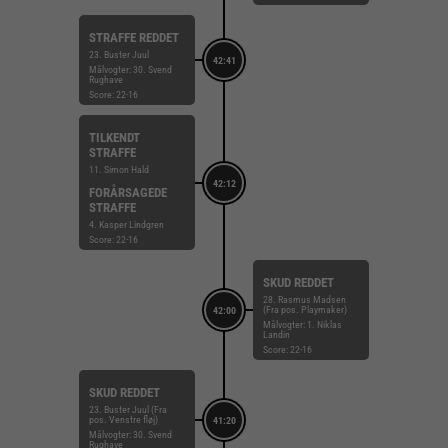
STRAFFE REDDET
23. Buster Juul
42:41
Målvogter: 30. Svend
Rughave
Score: 22-16
TILKENDT
STRAFFE
11. Simon Hald
42:12
FORÅRSAGEDE
STRAFFE
4. Kasper Lindgren
Score: 22-16
SKUD REDDET
28. Rasmus Madsen
(Fra pos. Playmaker)
42:00
Målvogter: 1. Niklas
Landin
Score: 22-16
SKUD REDDET
23. Buster Juul (Fra
pos. Venstre fløj)
41:20
Målvogter: 30. Svend
Rughave