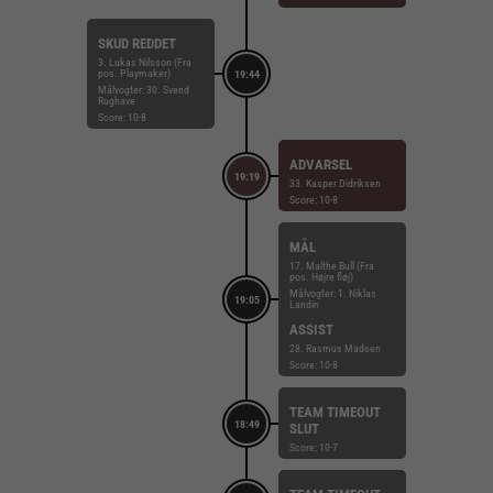
SKUD REDDET
3. Lukas Nilsson (Fra
pos. Playmaker)
19:44
Målvogter: 30. Svend
Rughave
Score: 10-8
ADVARSEL
19:19
33. Kasper Didriksen
Score: 10-8
MÅL
17. Malthe Bull (Fra
pos. Højre fløj)
Målvogter: 1. Niklas
19:05
Landin
ASSIST
28. Rasmus Madsen
Score: 10-8
TEAM TIMEOUT
18:49
SLUT
Score: 10-7