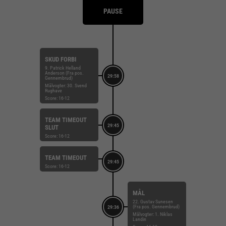
PAUSE
SKUD FORBI
9. Patrick Helland
Anderson (Fra pos.
29:58
Gennembrud)
Målvogter: 30. Svend
Rughave
Score: 16-12
TEAM TIMEOUT
29:45
SLUT
Score: 16-12
TEAM TIMEOUT
29:45
Score: 16-12
MÅL
22. Gustav Sunesen
(Fra pos. Gennembrud)
29:36
Målvogter: 1. Niklas
Landin