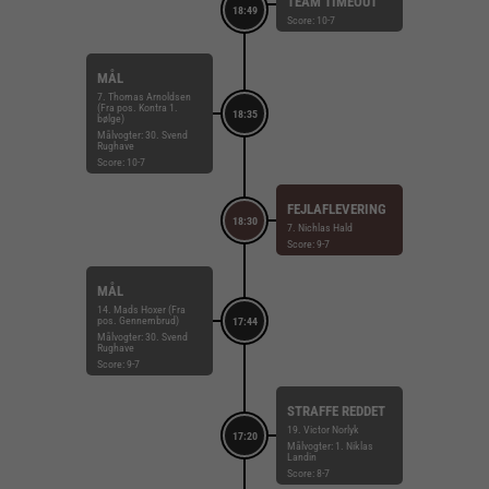
TEAM TIMEOUT
18:49
Score: 10-7
MÅL
7. Thomas Arnoldsen
(Fra pos. Kontra 1.
18:35
bølge)
Målvogter: 30. Svend
Rughave
Score: 10-7
FEJLAFLEVERING
18:30
7. Nichlas Hald
Score: 9-7
MÅL
14. Mads Hoxer (Fra
pos. Gennembrud)
17:44
Målvogter: 30. Svend
Rughave
Score: 9-7
STRAFFE REDDET
19. Victor Norlyk
17:20
Målvogter: 1. Niklas
Landin
Score: 8-7