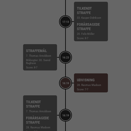
TILKENDT
STRAFFE
33. Kasper Didriksen
17:13
FORÅRSAGEDE
STRAFFE
20. Felix Möller
Score: 8-7
STRAFFEMÅL
7. Thomas Arnoldsen
16:23
Målvogter: 30. Svend
Rughave
Score: 8-7
UDVISNING
16:19
28. Rasmus Madsen
Score: 7-7
TILKENDT
STRAFFE
7. Thomas Arnoldsen
16:19
FORÅRSAGEDE
STRAFFE
28. Rasmus Madsen