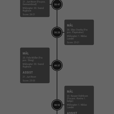
21. Juri Knorr (Fra pos.
Gennembrud)
50:47
Målvogter: 30. Svend
Rughave
Score: 26-21
MÅL
36. Silas Overby (Fra
pos. Playmaker)
50:20
Målvogter: 1. Niklas
Landin
Score: 25-21
MÅL
20. Felix Möller (Fra
pos. Streg)
Målvogter: 30. Svend
49:37
Rughave
ASSIST
21. Juri Knorr
Score: 25-20
MÅL
33. Kasper Didriksen
(Fra pos. Kontra 1.
bølge)
Målvogter: 1. Niklas
48:52
Landin
ASSIST