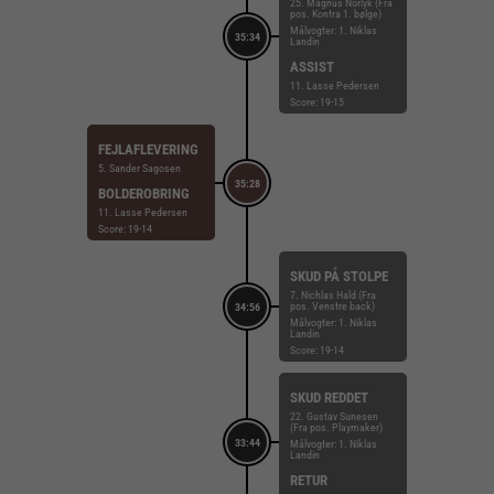
25. Magnus Norlyk (Fra
pos. Kontra 1. bølge)
Målvogter: 1. Niklas
35:34
Landin
ASSIST
11. Lasse Pedersen
Score: 19-15
FEJLAFLEVERING
5. Sander Sagosen
35:28
BOLDEROBRING
11. Lasse Pedersen
Score: 19-14
SKUD PÅ STOLPE
7. Nichlas Hald (Fra
pos. Venstre back)
34:56
Målvogter: 1. Niklas
Landin
Score: 19-14
SKUD REDDET
22. Gustav Sunesen
(Fra pos. Playmaker)
33:44
Målvogter: 1. Niklas
Landin
RETUR