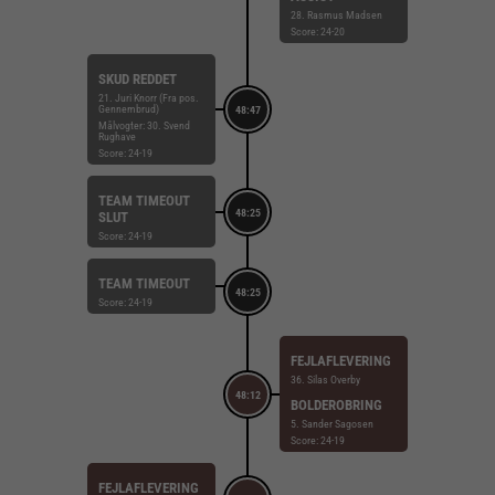
28. Rasmus Madsen
Score: 24-20
SKUD REDDET
21. Juri Knorr (Fra pos.
Gennembrud)
48:47
Målvogter: 30. Svend
Rughave
Score: 24-19
TEAM TIMEOUT
48:25
SLUT
Score: 24-19
TEAM TIMEOUT
48:25
Score: 24-19
FEJLAFLEVERING
36. Silas Overby
48:12
BOLDEROBRING
5. Sander Sagosen
Score: 24-19
FEJLAFLEVERING