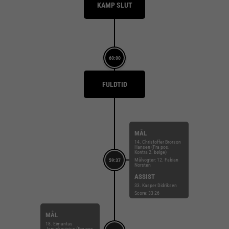
KAMP SLUT
60:00
FULDTID
MÅL
14. Christoffer Brorson
Hansen (Fra pos.
Kontra 2. bølge)
Målvogter: 12. Fabian
59:37
Norsten
ASSIST
33. Kasper Didriksen
Score: 33-26
MÅL
18. Eimantas
Januskevicius (Fra pos.