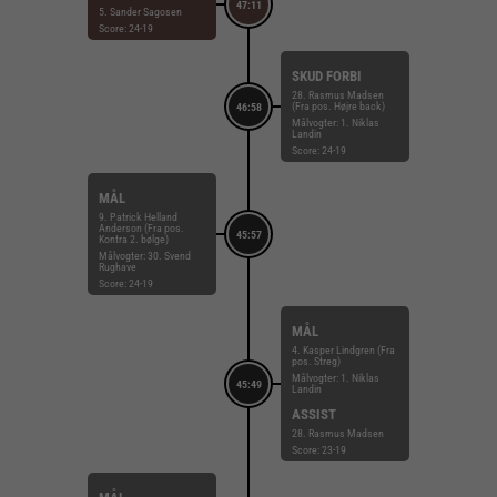
47:11
5. Sander Sagosen
Score: 24-19
SKUD FORBI
28. Rasmus Madsen
(Fra pos. Højre back)
46:58
Målvogter: 1. Niklas
Landin
Score: 24-19
MÅL
9. Patrick Helland
Anderson (Fra pos.
45:57
Kontra 2. bølge)
Målvogter: 30. Svend
Rughave
Score: 24-19
MÅL
4. Kasper Lindgren (Fra
pos. Streg)
Målvogter: 1. Niklas
45:49
Landin
ASSIST
28. Rasmus Madsen
Score: 23-19