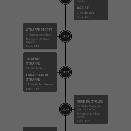
Landin
ASSIST
7. Nichlas Hald
Score: 14-10
STRAFFE REDDET
7. Thomas Arnoldsen
27:32
Målvogter: 30. Svend
Rughave
Score: 14-9
TILKENDT
STRAFFE
20. Felix Möller
27:27
FORÅRSAGEDE
STRAFFE
15. Henrik Toft Hansen
Score: 14-9
SKUD PÅ STOLPE
19. Victor Norlyk (Fra
pos. Playmaker)
26:49
Målvogter: 1. Niklas
Landin
Score: 14-9