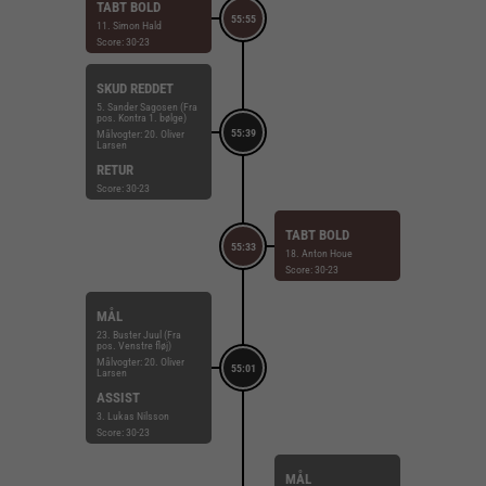
TABT BOLD
55:55
11. Simon Hald
Score: 30-23
SKUD REDDET
5. Sander Sagosen (Fra
pos. Kontra 1. bølge)
55:39
Målvogter: 20. Oliver
Larsen
RETUR
Score: 30-23
TABT BOLD
55:33
18. Anton Houe
Score: 30-23
MÅL
23. Buster Juul (Fra
pos. Venstre fløj)
Målvogter: 20. Oliver
55:01
Larsen
ASSIST
3. Lukas Nilsson
Score: 30-23
MÅL