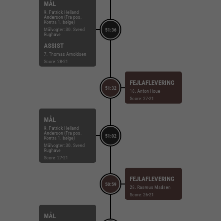
MÅL
9. Patrick Helland
Anderson (Fra pos.
Kontra 1. bølge)
Målvogter: 30. Svend
51:36
Rughave
ASSIST
7. Thomas Arnoldsen
Score: 28-21
FEJLAFLEVERING
51:32
18. Anton Houe
Score: 27-21
MÅL
9. Patrick Helland
Anderson (Fra pos.
51:02
Kontra 1. bølge)
Målvogter: 30. Svend
Rughave
Score: 27-21
FEJLAFLEVERING
50:59
28. Rasmus Madsen
Score: 26-21
MÅL