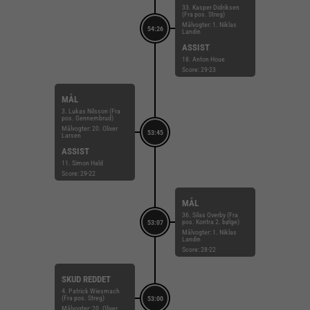
33. Kasper Didriksen
(Fra pos. Streg)
Målvogter: 1. Niklas
54:26
Landin
ASSIST
18. Anton Houe
Score: 29-23
MÅL
3. Lukas Nilsson (Fra
pos. Gennembrud)
Målvogter: 20. Oliver
53:45
Larsen
ASSIST
11. Simon Hald
Score: 29-22
MÅL
36. Silas Overby (Fra
pos. Kontra 2. bølge)
53:07
Målvogter: 1. Niklas
Landin
Score: 28-22
SKUD REDDET
4. Patrick Wiesmach
(Fra pos. Streg)
53:00
Målvogter: 20. Oliver