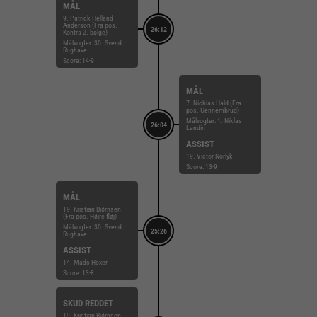
MÅL
9. Patrick Helland
Anderson (Fra pos.
26:12
Kontra 2. bølge)
Målvogter: 30. Svend
Rughave
Score: 14-9
MÅL
7. Nichlas Hald (Fra
pos. Gennembrud)
Målvogter: 1. Niklas
26:04
Landin
ASSIST
19. Victor Norlyk
Score: 13-9
MÅL
19. Kristian Bjørnsen
(Fra pos. Højre fløj)
Målvogter: 30. Svend
25:26
Rughave
ASSIST
14. Mads Hoxer
Score: 13-8
SKUD REDDET
19. Kristian Bjørnsen