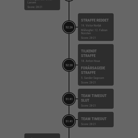
Larsen
Score: 28-21
STRAFFE REDDET
19. Victor Norlyk
52:26
Målvogter: 12. Fabian
Norsten
Score: 28-21
TILKENDT
STRAFFE
18. Anton Houe
52:20
FORÅRSAGEDE
STRAFFE
5. Sander Sagosen
Score: 28-21
TEAM TIMEOUT
51:41
SLUT
Score: 28-21
TEAM TIMEOUT
51:41
Score: 28-21