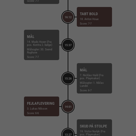
Score: 7-7
TABT BOLD
16:12
18. Anton Houe
Score: 7-7
MÅL
14. Mads Hoxer (Fra
pos. Kontra 2. bølge)
15:37
Målvogter: 30. Svend
Rughave
Score: 7-7
MÅL
7. Nichlas Hald (Fra
pos. Playmaker)
15:26
Målvogter: 1. Niklas
Landin
Score: 6-7
FEJLAFLEVERING
14:01
3. Lukas Nilsson
Score: 6-6
SKUD PÅ STOLPE
19. Victor Norlyk (Fra
pos. Playmaker)
13:27