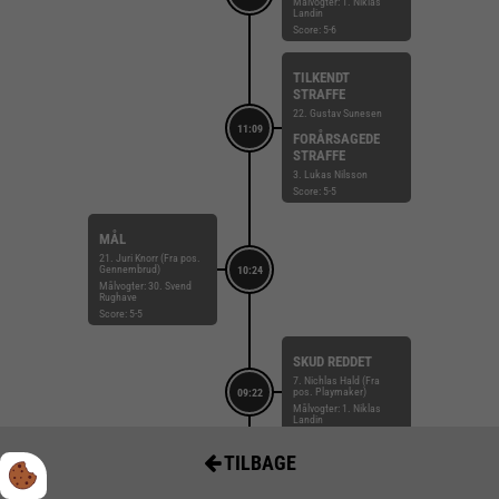
Målvogter: 1. Niklas
Landin
Score: 5-6
TILKENDT
STRAFFE
22. Gustav Sunesen
11:09
FORÅRSAGEDE
STRAFFE
3. Lukas Nilsson
Score: 5-5
MÅL
21. Juri Knorr (Fra pos.
Gennembrud)
10:24
Målvogter: 30. Svend
Rughave
Score: 5-5
SKUD REDDET
7. Nichlas Hald (Fra
pos. Playmaker)
09:22
Målvogter: 1. Niklas
Landin
Score: 4-5
TILBAGE
ADVARSEL
08:10