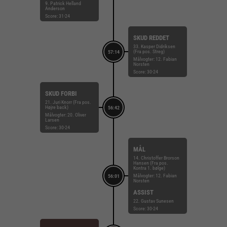
9. Patrick Helland
Anderson
Score: 31-24
SKUD REDDET
33. Kasper Didriksen
(Fra pos. Streg)
57:14
Målvogter: 12. Fabian
Norsten
Score: 30-24
SKUD FORBI
21. Juri Knorr (Fra pos.
Højre back)
56:42
Målvogter: 20. Oliver
Larsen
Score: 30-24
MÅL
14. Christoffer Brorson
Hansen (Fra pos.
Kontra 1. bølge)
Målvogter: 12. Fabian
56:01
Norsten
ASSIST
22. Gustav Sunesen
Score: 30-24