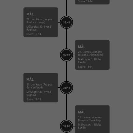
Score: 19-14
MÅL
21. Juri Knorr (Fra pos.
Kontra 2. bølge)
32:41
Målvogter: 30. Svend
Rughave
Score: 19-14
MÅL
22. Gustav Sunesen
(Fra pos. Playmaker)
32:28
Målvogter: 1. Niklas
Landin
Score: 18-14
MÅL
21. Juri Knorr (Fra pos.
Gennembrud)
31:44
Målvogter: 30. Svend
Rughave
Score: 18-13
MÅL
11. Lasse Pedersen
(Fra pos. Højre fløj)
Målvogter: 1. Niklas
31:06
Landin