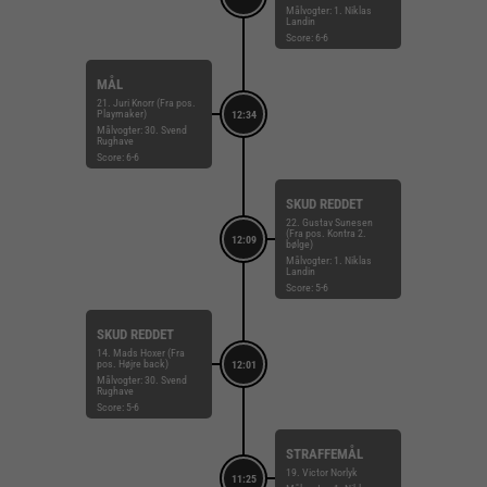
Målvogter: 1. Niklas
Landin
Score: 6-6
MÅL
21. Juri Knorr (Fra pos.
Playmaker)
12:34
Målvogter: 30. Svend
Rughave
Score: 6-6
SKUD REDDET
22. Gustav Sunesen
(Fra pos. Kontra 2.
12:09
bølge)
Målvogter: 1. Niklas
Landin
Score: 5-6
SKUD REDDET
14. Mads Hoxer (Fra
pos. Højre back)
12:01
Målvogter: 30. Svend
Rughave
Score: 5-6
STRAFFEMÅL
19. Victor Norlyk
11:25