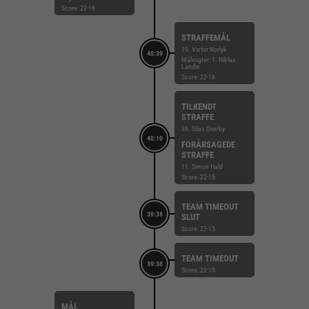
Score: 22-16
STRAFFEMÅL
19. Victor Norlyk
40:39
Målvogter: 1. Niklas
Landin
Score: 22-16
TILKENDT
STRAFFE
36. Silas Overby
40:10
FORÅRSAGEDE
STRAFFE
11. Simon Hald
Score: 22-15
TEAM TIMEOUT
39:38
SLUT
Score: 22-15
TEAM TIMEOUT
39:38
Score: 22-15
MÅL