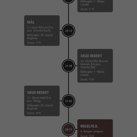
Målvogter: 1. Niklas
Landin
Score: 11-8
MÅL
3. Lukas Nilsson (Fra
pos. Venstre back)
22:12
Målvogter: 30. Svend
Rughave
Score: 11-8
SKUD REDDET
14. Christoffer Brorson
Hansen (Fra pos.
21:38
Venstre fløj)
Målvogter: 1. Niklas
Landin
Score: 10-8
SKUD REDDET
11. Simon Hald (Fra
pos. Streg)
21:02
Målvogter: 30. Svend
Rughave
Score: 10-8
REGELFEJL
20:11
4. Kasper Lindgren
Score: 10-8