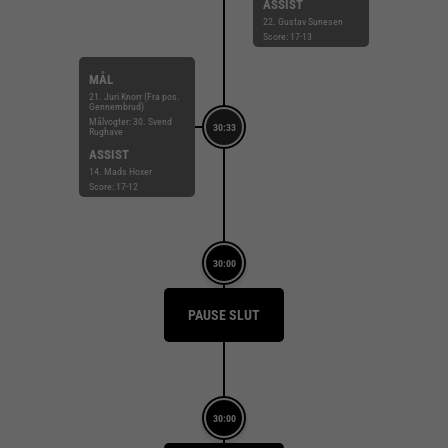
ASSIST
22. Gustav Sunesen
Score: 17-13
MÅL
21. Juri Knorr (Fra pos.
Gennembrud)
Målvogter: 30. Svend
30:33
Rughave
ASSIST
14. Mads Hoxer
Score: 17-12
30:00
PAUSE SLUT
30:00