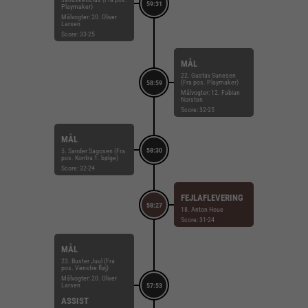
59:31
Playmaker)
Målvogter: 20. Oliver
Larsen
Score: 33-25
MÅL
22. Gustav Sunesen
(Fra pos. Playmaker)
58:59
Målvogter: 12. Fabian
Norsten
Score: 32-25
MÅL
58:30
5. Sander Sagosen (Fra
pos. Kontra 1. bølge)
Score: 32-24
FEJLAFLEVERING
58:27
18. Anton Houe
Score: 31-24
MÅL
23. Buster Juul (Fra
pos. Venstre fløj)
Målvogter: 20. Oliver
Larsen
57:53
ASSIST