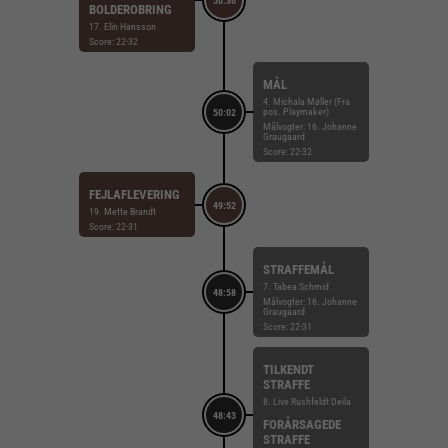
50:36
BOLDEROBRING
17. Elin Hansson
Score: 22-32
MÅL
4. Michala Møller (Fra
pos. Playmaker)
50:02
Målvogter: 16. Johanne
Graugaard
Score: 22-32
FEJLAFLEVERING
49:52
19. Mette Brandt
Score: 22-31
STRAFFEMÅL
7. Tabea Schmid
48:58
Målvogter: 16. Johanne
Graugaard
Score: 22-31
TILKENDT
STRAFFE
8. Live Rushfeldt Deila
48:43
FORÅRSAGEDE
STRAFFE