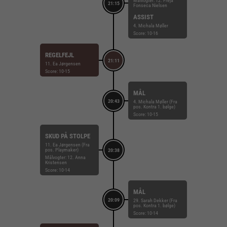
Målvogter: 12. Freja
21:15
Fonseca Nielsen
ASSIST
4. Michala Møller
Score: 10-16
REGELFEJL
21:11
11. Ea Jørgensen
Score: 10-15
MÅL
20:43
4. Michala Møller (Fra
pos. Kontra 1. bølge)
Score: 10-15
SKUD PÅ STOLPE
11. Ea Jørgensen (Fra
pos. Playmaker)
20:38
Målvogter: 12. Anna
Kristensen
Score: 10-14
MÅL
20:09
29. Sarah Dekker (Fra
pos. Kontra 1. bølge)
Score: 10-14