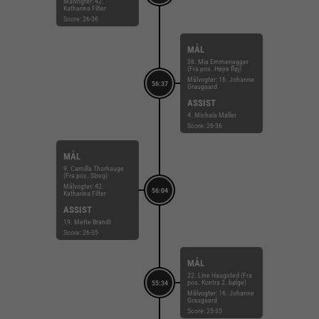
Målvogter: 42.
Katharina Filter
Score: 26-36
MÅL
38. Mia Emmenegger
(Fra pos. Højre fløj)
Målvogter: 16. Johanne
56:37
Graugaard
ASSIST
4. Michala Møller
Score: 26-36
MÅL
9. Camilla Thorhauge
(Fra pos. Streg)
Målvogter: 42.
56:04
Katharina Filter
ASSIST
19. Mette Brandt
Score: 26-35
MÅL
22. Line Haugsted (Fra
pos. Kontra 2. bølge)
55:34
Målvogter: 16. Johanne
Graugaard
Score: 25-35