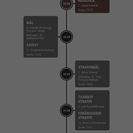
REGELFEJL
32:58
7. Tabea Schmid
Score: 15-22
MÅL
9. Camilla Thorhauge
(Fra pos. Streg)
Målvogter: 42.
32:34
Katharina Filter
ASSIST
21. Frederikke Gulmark
Score: 15-22
STRAFFEMÅL
7. Tabea Schmid
32:03
Målvogter: 12. Freja
Fonseca Nielsen
Score: 14-22
TILKENDT
STRAFFE
8. Live Rushfeldt Deila
31:50
FORÅRSAGEDE
STRAFFE
23. Emma Christensen
Score: 14-21