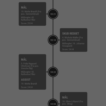
MÅL
19. Mette Brandt (Fra
pos. Gennembrud)
55:21
Målvogter: 42.
Katharina Filter
Score: 25-34
SKUD REDDET
4. Michala Møller (Fra
pos. Gennembrud)
55:10
Målvogter: 16. Johanne
Graugaard
Score: 24-34
MÅL
3. Frida Nygaard
Ulrichsen (Fra pos.
Venstre fløj)
Målvogter: 42.
54:22
Katharina Filter
ASSIST
19. Mette Brandt
Score: 24-34
MÅL
18. Olivia Löfqvist (Fra
pos. Streg)
54:08