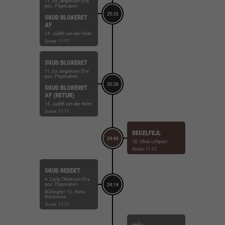
11. Ea Jørgensen (Fra
pos. Playmaker)
25:32
SKUD BLOKERET
AF
14. Judith van der Helm
Score: 11-17
SKUD BLOKERET
11. Ea Jørgensen (Fra
pos. Playmaker)
25:20
SKUD BLOKERET
AF (RETUR)
14. Judith van der Helm
Score: 11-17
REGELFEJL
24:43
18. Olivia Löfqvist
Score: 11-17
SKUD REDDET
4. Carla THomsen (Fra
pos. Playmaker)
24:14
Målvogter: 12. Anna
Kristensen
Score: 11-17