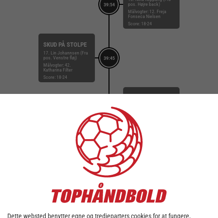
pos. Højre back)
39:54
Målvogter: 12. Freja
Fonseca Nielsen
Score: 18-24
SKUD PÅ STOLPE
17. Lin Johannsen (Fra
pos. Venstre fløj)
39:45
Målvogter: 42.
Katharina Filter
Score: 18-24
MÅL
29. Sarah Dekker (Fra
pos. Højre fløj)
Målvogter: 12. Freja
39:08
Fonseca Nielsen
ASSIST
15. Nina Koppang
Score: 18-24
MÅL
7. Marlene Dahlmann
(Fra pos. Kontra 1.
bølge)
Målvogter: 42.
38:35
Katharina Filter
ASSIST
Dette websted benytter egne og tredjeparters cookies for at fungere,