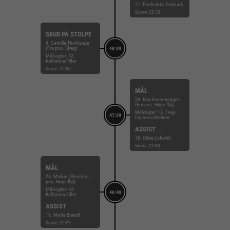
21. Frederikke Gulmark
Score: 22-30
SKUD PÅ STOLPE
9. Camilla Thorhauge
(Fra pos. Streg)
48:09
Målvogter: 42.
Katharina Filter
Score: 22-30
MÅL
38. Mia Emmenegger
(Fra pos. Højre fløj)
Målvogter: 12. Freja
47:39
Fonseca Nielsen
ASSIST
18. Olivia Löfqvist
Score: 22-30
MÅL
28. Maiken Skov (Fra
pos. Højre fløj)
Målvogter: 42.
46:48
Katharina Filter
ASSIST
19. Mette Brandt
Score: 22-29