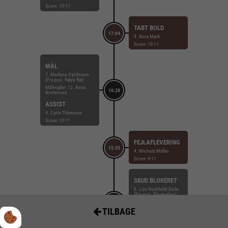
Score: 10-11
TABT BOLD
17:04
9. Nora Mørk
Score: 10-11
MÅL
7. Marlene Dahlmann
(Fra pos. Højre fløj)
Målvogter: 12. Anna
16:28
Kristensen
ASSIST
4. Carla THomsen
Score: 10-11
FEJLAFLEVERING
15:35
4. Michala Møller
Score: 9-11
SKUD BLOKERET
8. Live Rushfeldt Deila
(Fra pos. Playmaker)
14:53
SKUD BLOKERET
TILBAGE
AF (RETUR)
11. Ea Jørgensen