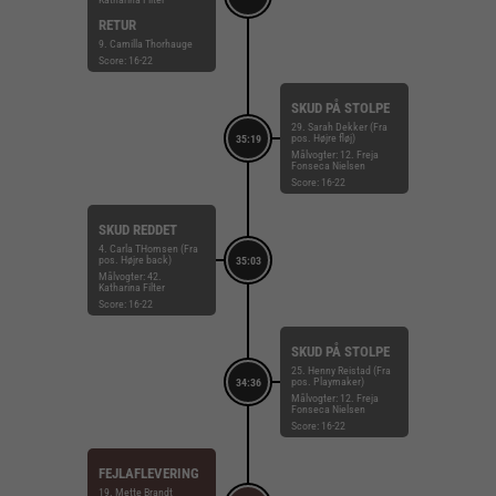
RETUR
9. Camilla Thorhauge
Score: 16-22
SKUD PÅ STOLPE
29. Sarah Dekker (Fra
pos. Højre fløj)
35:19
Målvogter: 12. Freja
Fonseca Nielsen
Score: 16-22
SKUD REDDET
4. Carla THomsen (Fra
pos. Højre back)
35:03
Målvogter: 42.
Katharina Filter
Score: 16-22
SKUD PÅ STOLPE
25. Henny Reistad (Fra
pos. Playmaker)
34:36
Målvogter: 12. Freja
Fonseca Nielsen
Score: 16-22
FEJLAFLEVERING
19. Mette Brandt