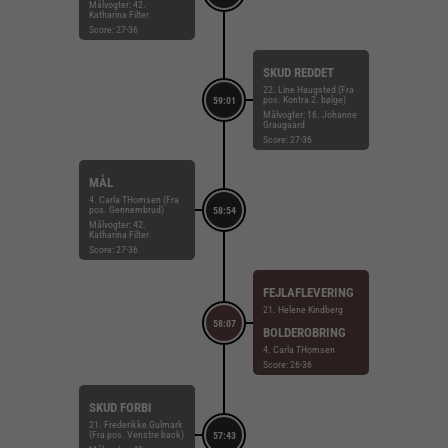
Målvogter: 42.
Katharina Filter
Score: 27-36
SKUD REDDET
22. Line Haugsted (Fra
pos. Kontra 2. bølge)
59:01
Målvogter: 16. Johanne
Graugaard
Score: 27-36
MÅL
4. Carla THomsen (Fra
pos. Gennembrud)
58:54
Målvogter: 42.
Katharina Filter
Score: 27-36
FEJLAFLEVERING
21. Helene Kindberg
58:07
BOLDEROBRING
4. Carla THomsen
Score: 26-36
SKUD FORBI
21. Frederikke Gulmark
(Fra pos. Venstre back)
57:43