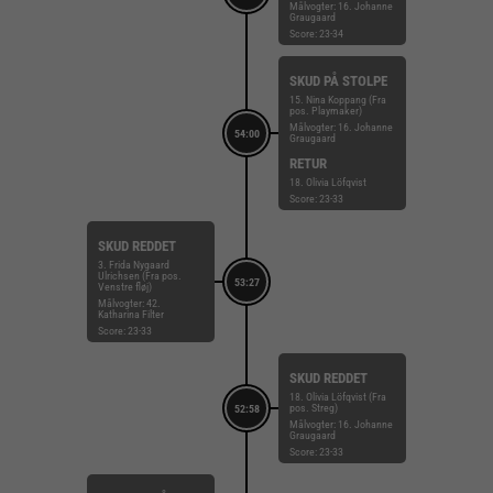
Målvogter: 16. Johanne
Graugaard
Score: 23-34
SKUD PÅ STOLPE
15. Nina Koppang (Fra
pos. Playmaker)
Målvogter: 16. Johanne
54:00
Graugaard
RETUR
18. Olivia Löfqvist
Score: 23-33
SKUD REDDET
3. Frida Nygaard
Ulrichsen (Fra pos.
53:27
Venstre fløj)
Målvogter: 42.
Katharina Filter
Score: 23-33
SKUD REDDET
18. Olivia Löfqvist (Fra
pos. Streg)
52:58
Målvogter: 16. Johanne
Graugaard
Score: 23-33