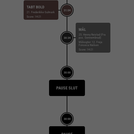
TABT BOLD
31:04
21. Frederikke Gulmark
Score: 14-21
MÅL
25. Henny Reistad (Fra
pos. Gennembrud)
30:34
Målvogter: 12. Freja
Fonseca Nielsen
Score: 14-21
30:00
PAUSE SLUT
30:00