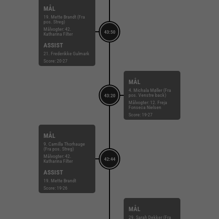
MÅL
19. Mette Brandt (Fra
pos. Streg)
Målvogter: 42.
43:50
Katharina Filter
ASSIST
21. Frederikke Gulmark
Score: 20-27
MÅL
4. Michala Møller (Fra
pos. Venstre back)
43:20
Målvogter: 12. Freja
Fonseca Nielsen
Score: 19-27
MÅL
9. Camilla Thorhauge
(Fra pos. Streg)
Målvogter: 42.
42:44
Katharina Filter
ASSIST
19. Mette Brandt
Score: 19-26
MÅL
29. Sarah Dekker (Fra