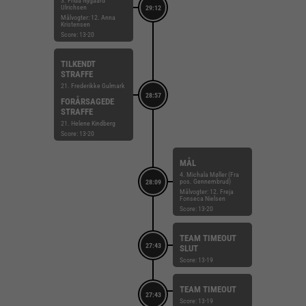
3. Frida Nygaard
Ulrichsen
29:12
Målvogter: 12. Anna
Kristensen
Score: 13-20
TILKENDT
STRAFFE
21. Frederikke Gulmark
28:57
FORÅRSAGEDE
STRAFFE
21. Helene Kindberg
Score: 13-20
MÅL
4. Michala Møller (Fra
pos. Gennembrud)
28:09
Målvogter: 12. Freja
Fonseca Nielsen
Score: 13-20
TEAM TIMEOUT
27:43
SLUT
Score: 13-19
TEAM TIMEOUT
27:43
Score: 13-19