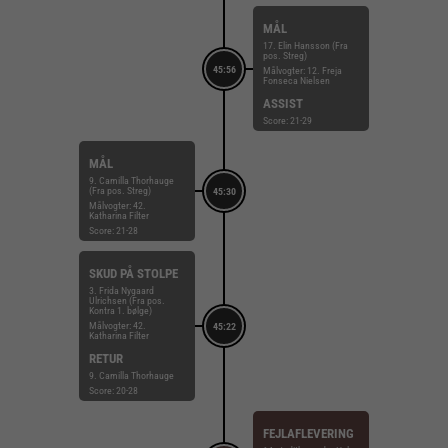
MÅL
17. Elin Hansson (Fra
pos. Streg)
45:56
Målvogter: 12. Freja
Fonseca Nielsen
ASSIST
Score: 21-29
MÅL
9. Camilla Thorhauge
(Fra pos. Streg)
45:30
Målvogter: 42.
Katharina Filter
Score: 21-28
SKUD PÅ STOLPE
3. Frida Nygaard
Ulrichsen (Fra pos.
Kontra 1. bølge)
Målvogter: 42.
45:22
Katharina Filter
RETUR
9. Camilla Thorhauge
Score: 20-28
FEJLAFLEVERING