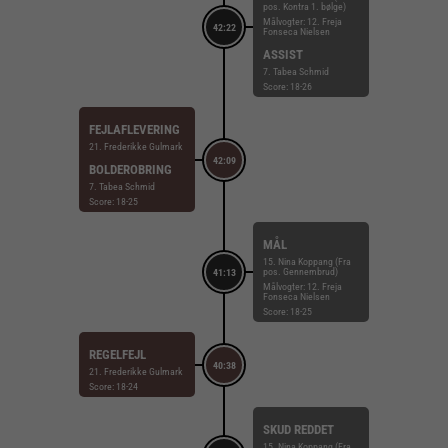
pos. Kontra 1. bølge)
Målvogter: 12. Freja
42:22
Fonseca Nielsen
ASSIST
7. Tabea Schmid
Score: 18-26
FEJLAFLEVERING
21. Frederikke Gulmark
42:09
BOLDEROBRING
7. Tabea Schmid
Score: 18-25
MÅL
15. Nina Koppang (Fra
pos. Gennembrud)
41:13
Målvogter: 12. Freja
Fonseca Nielsen
Score: 18-25
REGELFEJL
40:38
21. Frederikke Gulmark
Score: 18-24
SKUD REDDET
15. Nina Koppang (Fra