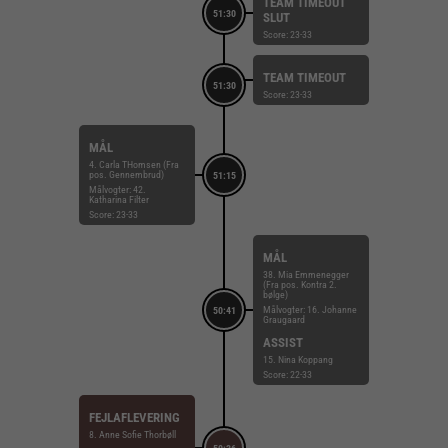
TEAM TIMEOUT
51:30
SLUT
Score: 23-33
TEAM TIMEOUT
51:30
Score: 23-33
MÅL
4. Carla THomsen (Fra
pos. Gennembrud)
51:15
Målvogter: 42.
Katharina Filter
Score: 23-33
MÅL
38. Mia Emmenegger
(Fra pos. Kontra 2.
bølge)
Målvogter: 16. Johanne
50:41
Graugaard
ASSIST
15. Nina Koppang
Score: 22-33
FEJLAFLEVERING
8. Anne Sofie Thorbøll