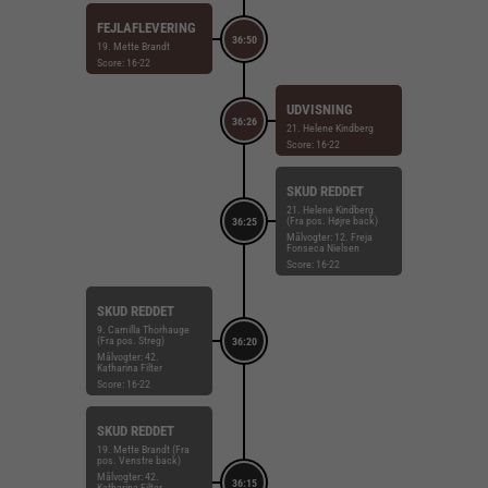
FEJLAFLEVERING
36:50
19. Mette Brandt
Score: 16-22
UDVISNING
36:26
21. Helene Kindberg
Score: 16-22
SKUD REDDET
21. Helene Kindberg
(Fra pos. Højre back)
36:25
Målvogter: 12. Freja
Fonseca Nielsen
Score: 16-22
SKUD REDDET
9. Camilla Thorhauge
(Fra pos. Streg)
36:20
Målvogter: 42.
Katharina Filter
Score: 16-22
SKUD REDDET
19. Mette Brandt (Fra
pos. Venstre back)
Målvogter: 42.
36:15
Katharina Filter