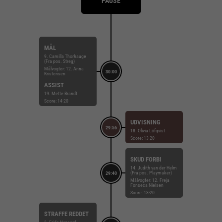
PAUSE
MÅL
9. Camilla Thorhauge
(Fra pos. Streg)
Målvogter: 12. Anna
30:00
Kristensen
ASSIST
19. Mette Brandt
Score: 14-20
UDVISNING
29:56
18. Olivia Löfqvist
Score: 13-20
SKUD FORBI
14. Judith van der Helm
(Fra pos. Playmaker)
29:40
Målvogter: 12. Freja
Fonseca Nielsen
Score: 13-20
STRAFFE REDDET