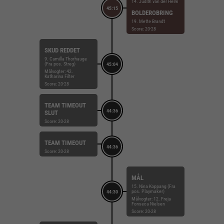
14. Judith van der Helm
45:15
BOLDEROBRING
19. Mette Brandt
Score: 20-28
SKUD REDDET
9. Camilla Thorhauge
(Fra pos. Streg)
45:04
Målvogter: 42.
Katharina Filter
Score: 20-28
TEAM TIMEOUT
44:36
SLUT
Score: 20-28
TEAM TIMEOUT
44:36
Score: 20-28
MÅL
15. Nina Koppang (Fra
pos. Playmaker)
44:30
Målvogter: 12. Freja
Fonseca Nielsen
Score: 20-28