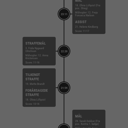
MÅL
18. Olivia Löfqvist (Fra
pos. Streg)
Målvogter: 12. Freja
23:11
Fonseca Nielsen
ASSIST
21. Helene Kindberg
Score: 11-17
STRAFFEMÅL
3. Frida Nygaard
Ulrichsen
22:20
Målvogter: 12. Anna
Kristensen
Score: 11-16
TILKENDT
STRAFFE
19. Mette Brandt
21:54
FORÅRSAGEDE
STRAFFE
18. Olivia Löfqvist
Score: 10-16
MÅL
29. Sarah Dekker (Fra
pos. Kontra 1. bølge)