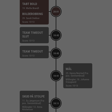
TABT BOLD
19. Mette Brandt
20:01
BOLDEROBRING
29. Sarah Dekker
Score: 10-13
TEAM TIMEOUT
19:45
SLUT
Score: 10-13
TEAM TIMEOUT
19:45
Score: 10-13
MÅL
25. Henny Reistad (Fra
pos. Gennembrud)
19:41
Målvogter: 16. Johanne
Graugaard
Score: 10-13
SKUD PÅ STOLPE
11. Ea Jørgensen (Fra
pos. Gennembrud)
19:11
Målvogter: 12. Anna
Kristensen