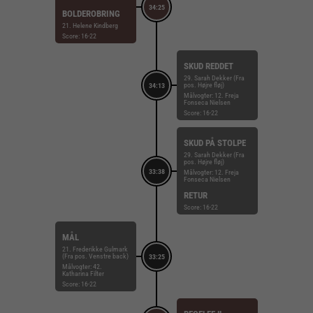
34:25
BOLDEROBRING
21. Helene Kindberg
Score: 16-22
SKUD REDDET
29. Sarah Dekker (Fra
pos. Højre fløj)
34:13
Målvogter: 12. Freja
Fonseca Nielsen
Score: 16-22
SKUD PÅ STOLPE
29. Sarah Dekker (Fra
pos. Højre fløj)
33:38
Målvogter: 12. Freja
Fonseca Nielsen
RETUR
Score: 16-22
MÅL
21. Frederikke Gulmark
(Fra pos. Venstre back)
33:25
Målvogter: 42.
Katharina Filter
Score: 16-22