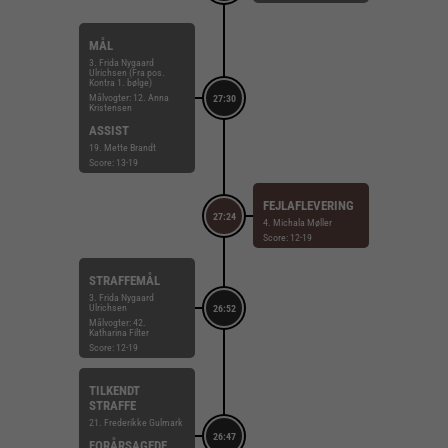
MÅL
3. Frida Nygaard
Ulrichsen (Fra pos.
Kontra 1. bølge)
Målvogter: 12. Anna
27:30
Kristensen
ASSIST
19. Mette Brandt
Score: 13-19
FEJLAFLEVERING
27:24
4. Michala Møller
Score: 12-19
STRAFFEMÅL
3. Frida Nygaard
Ulrichsen
26:52
Målvogter: 42.
Katharina Filter
Score: 12-19
TILKENDT
STRAFFE
21. Frederikke Gulmark
26:47
FORÅRSAGEDE