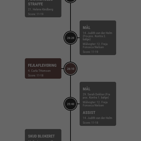
STRAFFE
21. Helene Kindberg
Score: 11-19
MÅL
14. Judith van der Helm
(Fra pos. Kontra 2.
26:20
bølge)
Målvogter: 12. Freja
Fonseca Nielsen
Score: 11-19
FEJLAFLEVERING
26:10
4. Carla THomsen
Score: 11-18
MÅL
29. Sarah Dekker (Fra
pos. Kontra 1. bølge)
Målvogter: 12. Freja
25:40
Fonseca Nielsen
ASSIST
14. Judith van der Helm
Score: 11-18
SKUD BLOKERET