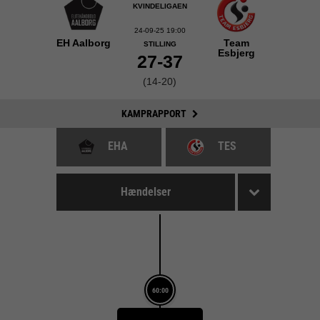
KVINDELIGAEN
24-09-25 19:00
EH Aalborg
Team
STILLING
Esbjerg
27-37
(14-20)
KAMPRAPPORT
EHA
TES
Hændelser
60:00