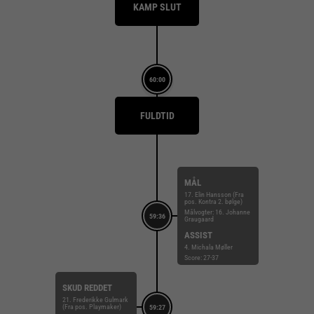
KAMP SLUT
60:00
FULDTID
MÅL
17. Elin Hansson (Fra
pos. Kontra 2. bølge)
Målvogter: 16. Johanne
59:36
Graugaard
ASSIST
4. Michala Møller
Score: 27-37
SKUD REDDET
21. Frederikke Gulmark
(Fra pos. Playmaker)
59:27