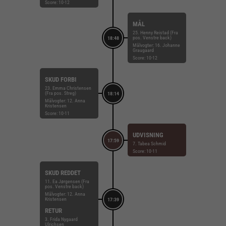
Score: 10-12
MÅL
25. Henny Reistad (Fra
pos. Venstre back)
18:48
Målvogter: 16. Johanne
Graugaard
Score: 10-12
SKUD FORBI
23. Emma Christensen
(Fra pos. Streg)
18:14
Målvogter: 12. Anna
Kristensen
Score: 10-11
UDVISNING
17:59
7. Tabea Schmid
Score: 10-11
SKUD REDDET
11. Ea Jørgensen (Fra
pos. Venstre back)
Målvogter: 12. Anna
Kristensen
17:39
RETUR
3. Frida Nygaard
Ulrichsen