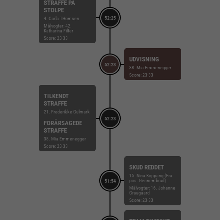
STRAFFE PÅ
STOLPE
52:25
4. Carla THomsen
Målvogter: 42.
Katharina Filter
Score: 23-33
UDVISNING
52:23
38. Mia Emmenegger
Score: 23-33
TILKENDT
STRAFFE
21. Frederikke Gulmark
52:23
FORÅRSAGEDE
STRAFFE
38. Mia Emmenegger
Score: 23-33
SKUD REDDET
15. Nina Koppang (Fra
pos. Gennembrud)
51:54
Målvogter: 16. Johanne
Graugaard
Score: 23-33