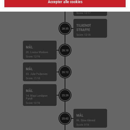
STRAFFEMÅL
Accepter alle cookies
28:50
15. Line Edling
Lauritsen
Score: 12-17
TILKENDT
28:35
STRAFFE
Score: 12-16
MÅL
28:10
36. Louise Madsen
Score: 12-16
MÅL
26:12
33. Julie Pedersen
Score: 11-16
MÅL
25:29
14. Maja Lundgren
Pyndt
Score: 10-16
MÅL
25:02
86. Stine Almind
Score: 9-16