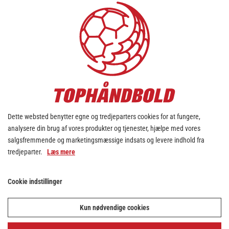
30:00
PAUSE SLUT
Dette websted benytter egne og tredjeparters cookies for at fungere,
30:00
analysere din brug af vores produkter og tjenester, hjælpe med vores
salgsfremmende og marketingsmæssige indsats og levere indhold fra
PAUSE
tredjeparter.
Læs mere
Cookie indstillinger
MÅL
29:59
20. Nicoline Holden
Kun nødvendige cookies
Score: 13-17