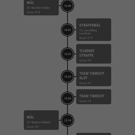
MÅL
15:00
20. Nicoline Holden
Score: 6-10
STRAFFEMÅL
14:01
15. Line Edling
Lauritsen
Score: 5-10
TILKENDT
13:57
STRAFFE
Score: 5-9
TEAM TIMEOUT
13:24
SLUT
Score: 5-9
TEAM TIMEOUT
13:24
Score: 5-9
MÅL
13:14
25. Majken Hobbelt
Score: 5-9