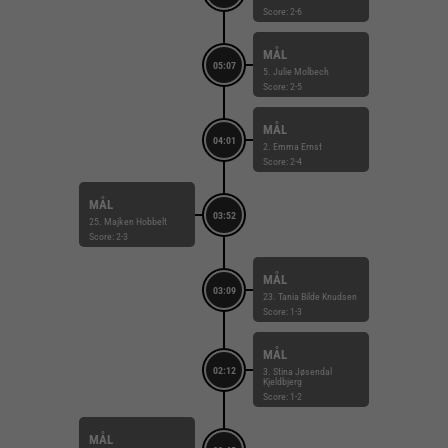
Score: 2-6
MÅL
05:07
5. Julie Molbech
Score: 2-5
MÅL
04:01
2. Emma Ernst
Score: 2-4
MÅL
03:52
25. Majken Hobbelt
Score: 2-3
MÅL
03:09
23. Tania Bilde Knudsen
Score: 1-3
MÅL
02:12
3. Stina Jøsendal
Kjeldbjerg
Score: 1-2
MÅL