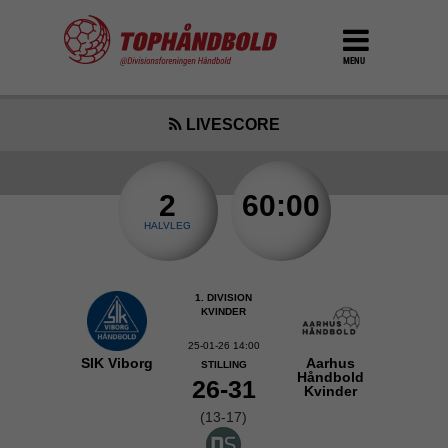
MENU
LIVESCORE
2
60:00
HALVLEG
1. DIVISION
KVINDER
25-01-26 14:00
SIK Viborg
Aarhus
STILLING
Håndbold
26-31
Kvinder
(13-17)