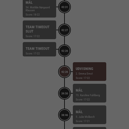
MÅL
43:31
54. Matilde Nørgaard
Klausen
Score: 18-22
TEAM TIMEOUT
42:27
SLUT
Score: 17-22
TEAM TIMEOUT
42:26
Score: 17-22
UDVISNING
42:26
2. Emma Ernst
Score: 17-22
MÅL
39:50
73. Karoline Fahlberg
Score: 17-22
MÅL
38:46
5. Julie Molbech
Score: 17-21