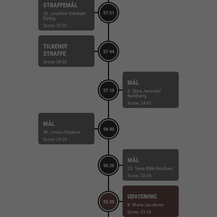
STRAFFEMÅL
57:51
26. Josefine Grønkjær
Dyring
Score: 25-30
TILKENDT
57:44
STRAFFE
Score: 24-30
MÅL
57:10
3. Stina Jøsendal
Kjeldbjerg
Score: 24-30
MÅL
56:40
36. Louise Madsen
Score: 24-29
MÅL
56:20
23. Tania Bilde Knudsen
Score: 23-29
UDVISNING
55:30
8. Maria Jacobsen
Score: 23-28