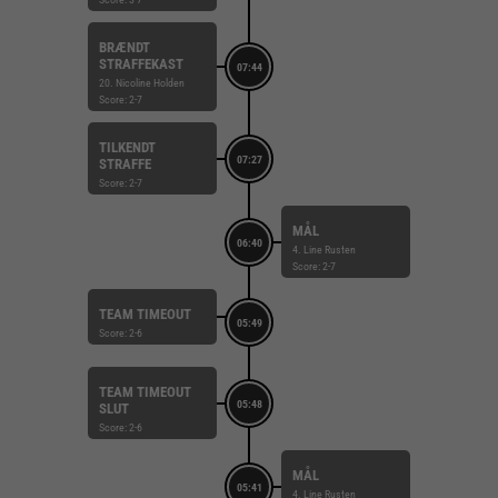
BRÆNDT
STRAFFEKAST
07:44
20. Nicoline Holden
Score: 2-7
TILKENDT
07:27
STRAFFE
Score: 2-7
MÅL
06:40
4. Line Rusten
Score: 2-7
TEAM TIMEOUT
05:49
Score: 2-6
TEAM TIMEOUT
05:48
SLUT
Score: 2-6
MÅL
05:41
4. Line Rusten