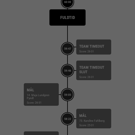
60:00
FULDTID
TEAM TIMEOUT
59:47
Score: 26-31
TEAM TIMEOUT
59:46
SLUT
Score: 26-31
MÅL
59:05
14. Maja Lundgren
Pyndt
Score: 26-31
MÅL
58:22
73. Karoline Fahlberg
Score: 25-31