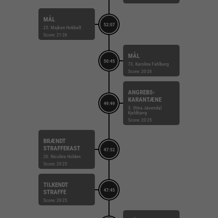
MÅL
52:07
25. Majken Hobbelt
Score: 21-26
MÅL
50:45
73. Karoline Fahlberg
Score: 20-26
ANGREBS-
KARANTÆNE
49:49
3. Stina Jøsendal
Kjeldbjerg
Score: 20-25
BRÆNDT
STRAFFEKAST
47:52
20. Nicoline Holden
Score: 20-25
TILKENDT
47:45
STRAFFE
Score: 20-25