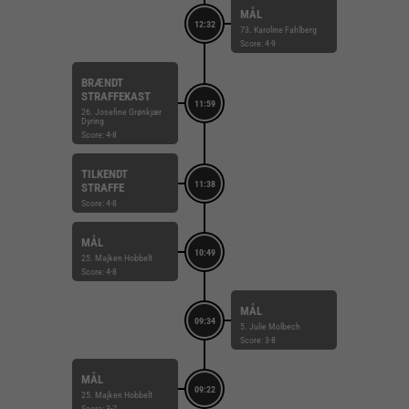
MÅL
12:32
73. Karoline Fahlberg
Score: 4-9
BRÆNDT
STRAFFEKAST
11:59
26. Josefine Grønkjær
Dyring
Score: 4-8
TILKENDT
11:38
STRAFFE
Score: 4-8
MÅL
10:49
25. Majken Hobbelt
Score: 4-8
MÅL
09:34
5. Julie Molbech
Score: 3-8
MÅL
09:22
25. Majken Hobbelt
Score: 3-7