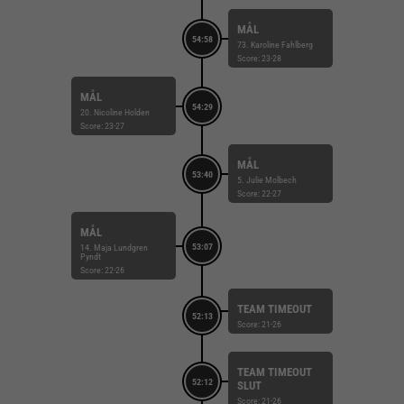
MÅL
54:58
73. Karoline Fahlberg
Score: 23-28
MÅL
54:29
20. Nicoline Holden
Score: 23-27
MÅL
53:40
5. Julie Molbech
Score: 22-27
MÅL
53:07
14. Maja Lundgren
Pyndt
Score: 22-26
TEAM TIMEOUT
52:13
Score: 21-26
TEAM TIMEOUT
52:12
SLUT
Score: 21-26