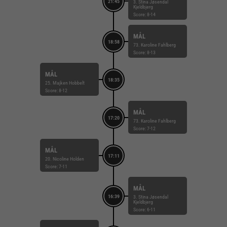
21:45
3. Stina Jøsendal
Kjeldbjerg
Score: 8-14
MÅL
18:58
73. Karoline Fahlberg
Score: 8-13
MÅL
18:35
25. Majken Hobbelt
Score: 8-12
MÅL
17:20
73. Karoline Fahlberg
Score: 7-12
MÅL
17:11
20. Nicoline Holden
Score: 7-11
MÅL
16:39
3. Stina Jøsendal
Kjeldbjerg
Score: 6-11