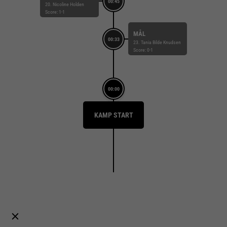
00:45
20. Nicoline Holden
Score: 1-1
MÅL
00:33
23. Tania Bilde Knudsen
Score: 0-1
00:00
KAMP START