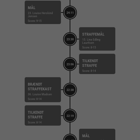
MÅL
24:11
23. Louise Herskind
Jensen
Score: 9-15
STRAFFEMÅL
23:30
15. Line Edling
Lauritsen
Score: 8-15
TILKENDT
23:06
STRAFFE
Score: 8-14
BRÆNDT
STRAFFEKAST
22:38
36. Louise Madsen
Score: 8-14
TILKENDT
22:19
STRAFFE
Score: 8-14
MÅL