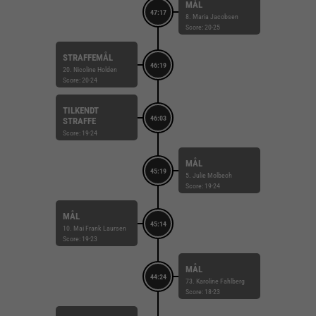
MÅL
47:17
8. Maria Jacobsen
Score: 20-25
STRAFFEMÅL
46:19
20. Nicoline Holden
Score: 20-24
TILKENDT
46:03
STRAFFE
Score: 19-24
MÅL
45:19
5. Julie Molbech
Score: 19-24
MÅL
45:14
10. Mai Frank Laursen
Score: 19-23
MÅL
44:24
73. Karoline Fahlberg
Score: 18-23