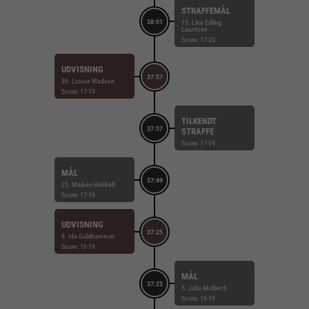
STRAFFEMÅL
38:01
15. Line Edling
Lauritsen
Score: 17-20
UDVISNING
37:57
36. Louise Madsen
Score: 17-19
TILKENDT
37:57
STRAFFE
Score: 17-19
MÅL
37:49
25. Majken Hobbelt
Score: 17-19
UDVISNING
37:25
9. Ida Guldhammer
Score: 16-19
MÅL
37:25
5. Julie Molbech
Score: 16-19