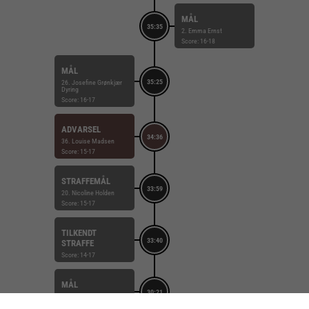
MÅL
35:35
2. Emma Ernst
Score: 16-18
MÅL
35:25
26. Josefine Grønkjær
Dyring
Score: 16-17
ADVARSEL
34:36
36. Louise Madsen
Score: 15-17
STRAFFEMÅL
33:59
20. Nicoline Holden
Score: 15-17
TILKENDT
33:40
STRAFFE
Score: 14-17
MÅL
30:21
11. Josefine Flyvbjerg
Score: 14-17