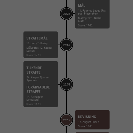
MÅL
11. Rasmus Lauge (Fra
pos. Playmaker)
27:32
Målvogter: 1. Niklas
Kraft
Score: 17-12
STRAFFEMÅL
10. Jerry Tollbring
26:55
Målvogter: 12. Kasper
Larsen
Score: 17-11
TILKENDT
STRAFFE
24. Kasper Sjursen
Syversen
26:54
FORÅRSAGEDE
STRAFFE
14. Alexander
Lynggaard
Score: 16-11
UDVISNING
26:15
17. August Fridén
Score: 16-11