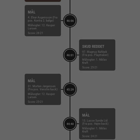
MÅL
4. Elvar Asgeirsson (Fra
pos. Kontra 2. bølge)
46:06
Målvogter: 12. Kasper
Larsen
Score: 26-21
SKUD REDDET
97. Magnus Rahbek
(Fra pos. Playmaker)
46:01
Målvogter: 1. Niklas
Kraft
Score: 25-21
MÅL
31. Morten Jørgensen
(Fra pos. Venstre back)
45:29
Målvogter: 12. Kasper
Larsen
Score: 25-21
MÅL
13. Lasse Sunde Lid
(Fra pos. Højre back)
44:40
Målvogter: 1. Niklas
Kraft
Score: 24-21