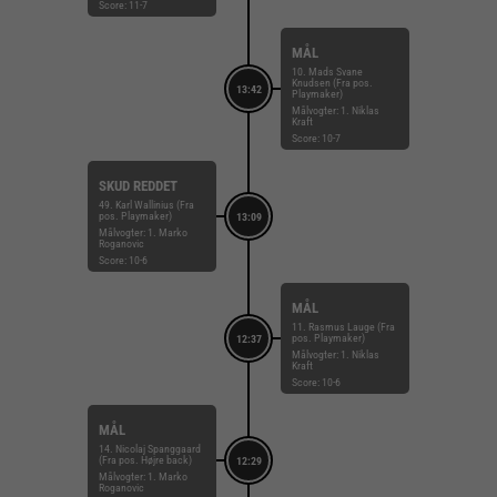
Score: 11-7
MÅL
10. Mads Svane
Knudsen (Fra pos.
13:42
Playmaker)
Målvogter: 1. Niklas
Kraft
Score: 10-7
SKUD REDDET
49. Karl Wallinius (Fra
pos. Playmaker)
13:09
Målvogter: 1. Marko
Roganovic
Score: 10-6
MÅL
11. Rasmus Lauge (Fra
pos. Playmaker)
12:37
Målvogter: 1. Niklas
Kraft
Score: 10-6
MÅL
14. Nicolaj Spanggaard
(Fra pos. Højre back)
12:29
Målvogter: 1. Marko
Roganovic