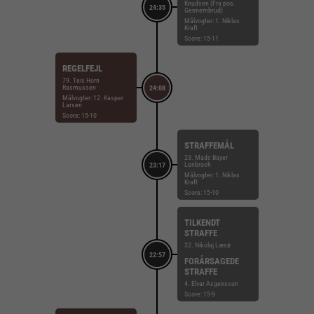
Knudsen (Fra pos.
24:35
Gennembrud)
Målvogter: 1. Niklas
Kraft
Score: 15-11
REGELFEJL
79. Teis Horn
Rasmussen
24:08
Målvogter: 12. Kasper
Larsen
Score: 15-10
STRAFFEMÅL
23. Mads Bayer
Lenbroch
23:17
Målvogter: 1. Niklas
Kraft
Score: 15-10
TILKENDT
STRAFFE
32. Nikolaj Læsø
22:57
FORÅRSAGEDE
STRAFFE
4. Elvar Asgeirsson
Score: 15-9