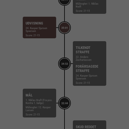
Målvogter: 1. Niklas
Kraft
Score: 21-15
UDVISNING
35:01
24. Kasper Sjursen
Syversen
Score: 21-15
TILKENDT
STRAFFE
22. Anders
Zachariassen
34:53
FORÅRSAGEDE
STRAFFE
24. Kasper Sjursen
Syversen
Score: 21-15
MÅL
1. Niklas Kraft (Fra pos.
Kontra 1. bølge)
33:44
Målvogter: 12. Kasper
Larsen
Score: 21-15
SKUD REDDET