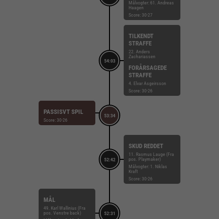
Målvogter: 61. Andreas
Haagen
Score: 30-27
TILKENDT
STRAFFE
22. Anders
Zachariassen
54:03
FORÅRSAGEDE
STRAFFE
4. Elvar Asgeirsson
Score: 30-26
PASSISVT SPIL
53:34
Score: 30-26
SKUD REDDET
11. Rasmus Lauge (Fra
pos. Playmaker)
52:42
Målvogter: 1. Niklas
Kraft
Score: 30-26
MÅL
49. Karl Wallinius (Fra
pos. Venstre back)
52:31