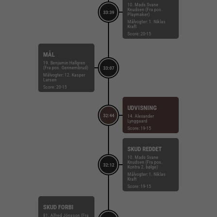
10. Mads Svane
Knudsen (Fra pos.
33:39
Playmaker)
Målvogter: 1. Niklas
Kraft
Score: 20-15
MÅL
19. Benjamin Hallgren
(Fra pos. Gennembrud)
33:07
Målvogter: 12. Kasper
Larsen
Score: 20-15
UDVISNING
32:44
14. Alexander
Lynggaard
Score: 19-15
SKUD REDDET
10. Mads Svane
Knudsen (Fra pos.
32:12
Kontra 2. bølge)
Målvogter: 1. Niklas
Kraft
Score: 19-15
SKUD FORBI
81. Alfred Jönsson (Fra