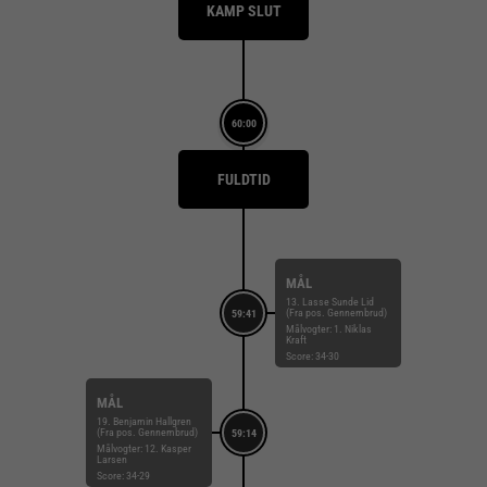
KAMP SLUT
60:00
FULDTID
MÅL
13. Lasse Sunde Lid
(Fra pos. Gennembrud)
59:41
Målvogter: 1. Niklas
Kraft
Score: 34-30
MÅL
19. Benjamin Hallgren
(Fra pos. Gennembrud)
59:14
Målvogter: 12. Kasper
Larsen
Score: 34-29