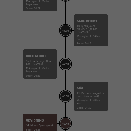
Målvogter: 1. Marko
Roganovic
Score: 26-22
SKUD REDDET
10. Mads Svane
Knudsen (Fra pos.
47:50
Playmaker)
Målvogter: 1. Niklas
Kraft
Score: 26-22
SKUD REDDET
15. Lauritz Legér (Fra
pos. Playmaker)
47:33
Målvogter: 1. Marko
Roganovic
Score: 26-22
MÅL
11. Rasmus Lauge (Fra
pos. Gennembrud)
46:56
Målvogter: 1. Niklas
Kraft
Score: 26-22
UDVISNING
46:43
14. Nicolaj Spanggaard
Score: 26-21