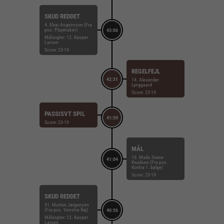
SKUD REDDET
4. Elvar Asgeirsson (Fra
pos. Playmaker)
43:06
Målvogter: 12. Kasper
Larsen
Score: 23-19
REGELFEJL
42:31
14. Alexander
Lynggaard
Score: 23-19
PASSISVT SPIL
41:59
Score: 23-19
MÅL
10. Mads Svane
41:04
Knudsen (Fra pos.
Kontra 1. bølge)
Score: 23-19
SKUD REDDET
31. Morten Jørgensen
(Fra pos. Venstre fløj)
40:56
Målvogter: 12. Kasper
Larsen