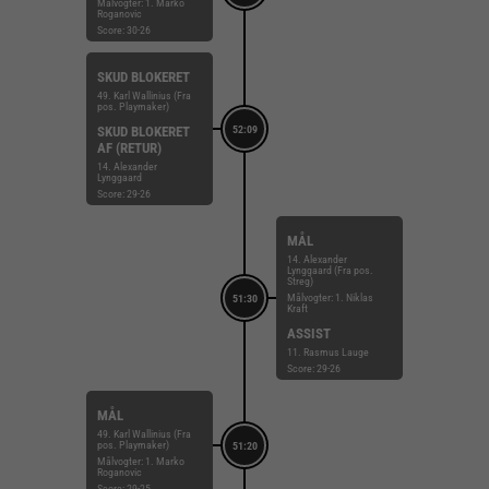
Målvogter: 1. Marko
Roganovic
Score: 30-26
SKUD BLOKERET
49. Karl Wallinius (Fra
pos. Playmaker)
SKUD BLOKERET
52:09
AF (RETUR)
14. Alexander
Lynggaard
Score: 29-26
MÅL
14. Alexander
Lynggaard (Fra pos.
Streg)
Målvogter: 1. Niklas
51:30
Kraft
ASSIST
11. Rasmus Lauge
Score: 29-26
MÅL
49. Karl Wallinius (Fra
pos. Playmaker)
51:20
Målvogter: 1. Marko
Roganovic
Score: 29-25