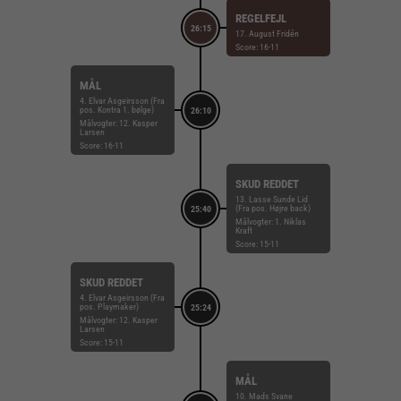
REGELFEJL
26:15
17. August Fridén
Score: 16-11
MÅL
4. Elvar Asgeirsson (Fra
pos. Kontra 1. bølge)
26:10
Målvogter: 12. Kasper
Larsen
Score: 16-11
SKUD REDDET
13. Lasse Sunde Lid
(Fra pos. Højre back)
25:40
Målvogter: 1. Niklas
Kraft
Score: 15-11
SKUD REDDET
4. Elvar Asgeirsson (Fra
pos. Playmaker)
25:24
Målvogter: 12. Kasper
Larsen
Score: 15-11
MÅL
10. Mads Svane