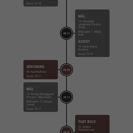
Score: 23-18
MÅL
14. Alexander
Lynggaard (Fra pos.
Streg)
Målvogter: 1. Niklas
40:11
Kraft
ASSIST
10. Mads Svane
Knudsen
Score: 23-18
UDVISNING
39:58
49. Karl Wallinius
Score: 23-17
MÅL
14. Nicolaj Spanggaard
(Fra pos. Højre back)
39:11
Målvogter: 12. Kasper
Larsen
Score: 23-17
TABT BOLD
22. Anders
Zachariassen
38:42