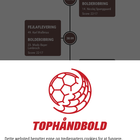
BOLDEROBRING
14. Nicolaj Spanggaard
Score: 22-17
FEJLAFLEVERING
49. Karl Wallinius
38:09
BOLDEROBRING
23. Mads Bayer
Lenbroch
Score: 22-17
MÅL
10. Mads Svane
Knudsen (Fra pos.
37:28
Gennembrud)
Målvogter: 1. Niklas
Kraft
Score: 22-17
STRAFFEMÅL
10. Jerry Tollbring
36:55
Målvogter: 12. Kasper
Larsen
Score: 22-16
TILKENDT
Dette websted benytter egne og tredjeparters cookies for at fungere,
STRAFFE