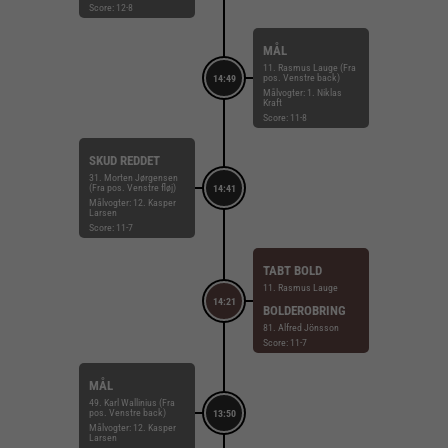
Score: 12-8
MÅL
11. Rasmus Lauge (Fra
pos. Venstre back)
14:49
Målvogter: 1. Niklas
Kraft
Score: 11-8
SKUD REDDET
31. Morten Jørgensen
(Fra pos. Venstre fløj)
14:41
Målvogter: 12. Kasper
Larsen
Score: 11-7
TABT BOLD
11. Rasmus Lauge
14:21
BOLDEROBRING
81. Alfred Jönsson
Score: 11-7
MÅL
49. Karl Wallinius (Fra
pos. Venstre back)
13:50
Målvogter: 12. Kasper
Larsen