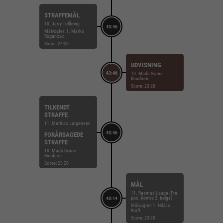
STRAFFEMÅL
10. Jerry Tollbring
43:46
Målvogter: 1. Marko
Roganovic
Score: 24-20
UDVISNING
43:46
10. Mads Svane
Knudsen
Score: 23-20
TILKENDT
STRAFFE
11. Mathias Jørgensen
43:46
FORÅRSAGEDE
STRAFFE
10. Mads Svane
Knudsen
Score: 23-20
MÅL
11. Rasmus Lauge (Fra
pos. Kontra 2. bølge)
43:14
Målvogter: 1. Niklas
Kraft
Score: 23-20