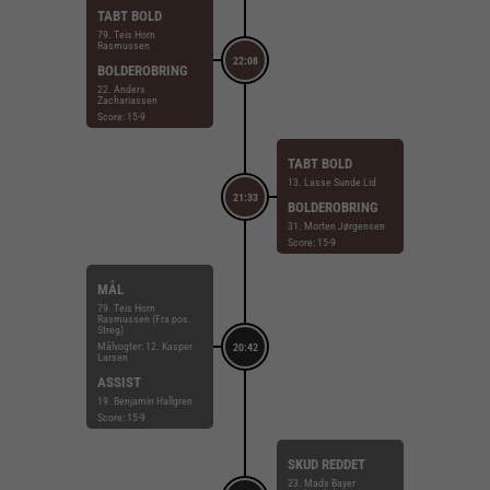
TABT BOLD
79. Teis Horn
Rasmussen
22:08
BOLDEROBRING
22. Anders
Zachariassen
Score: 15-9
TABT BOLD
13. Lasse Sunde Lid
21:33
BOLDEROBRING
31. Morten Jørgensen
Score: 15-9
MÅL
79. Teis Horn
Rasmussen (Fra pos.
Streg)
Målvogter: 12. Kasper
20:42
Larsen
ASSIST
19. Benjamin Hallgren
Score: 15-9
SKUD REDDET
23. Mads Bayer