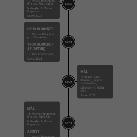
14. Nicolaj Spanggaard
(Fra pos. Højre back)
57:32
Målvogter: 1. Marko
Roganovic
Score: 33-28
SKUD BLOKERET
18. Marcus Mørk (Fra
pos. Playmaker)
57:24
SKUD BLOKERET
AF (RETUR)
19. Thor Christensen
Score: 32-28
MÅL
10. Mads Svane
Knudsen (Fra pos.
56:26
Gennembrud)
Målvogter: 1. Niklas
Kraft
Score: 32-28
MÅL
11. Mathias Jørgensen
(Fra pos. Højre fløj)
Målvogter: 1. Marko
56:14
Roganovic
ASSIST
14. Nicolaj Spanggaard