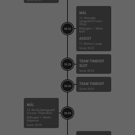
MÅL
14. Alexander
Lynggaard (Fra pos.
Streg)
Målvogter: 1. Niklas
50:52
Kraft
ASSIST
11. Rasmus Lauge
Score: 28-25
TEAM TIMEOUT
50:20
SLUT
Score: 28-24
TEAM TIMEOUT
50:20
Score: 28-24
MÅL
14. Nicolaj Spanggaard
(Fra pos. Playmaker)
50:04
Målvogter: 1. Marko
Roganovic
Score: 28-24