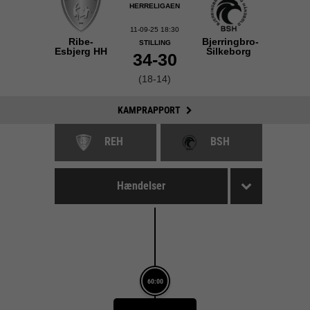
HERRELIGAEN
11-09-25 18:30
Ribe-
Bjerringbro-
STILLING
Esbjerg HH
Silkeborg
34-30
(18-14)
KAMPRAPPORT
REH
BSH
Hændelser
60:00