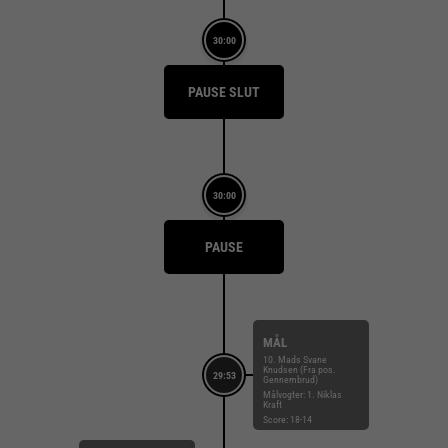
30:00
PAUSE SLUT
30:00
PAUSE
MÅL
10. Mads Svane
Knudsen (Fra pos.
29:53
Gennembrud)
Målvogter: 1. Niklas
Kraft
Score: 18-14