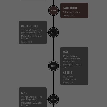
TABT BOLD
17:56
4. Patrick Boldsen
Score: 12-9
SKUD REDDET
49. Karl Wallinius (Fra
pos. Venstre back)
17:02
Målvogter: 12. Kasper
Larsen
Score: 12-9
MÅL
23. Mads Bayer
Lenbroch (Fra pos.
Venstre fløj)
Målvogter: 1. Niklas
16:04
Kraft
ASSIST
22. Anders
Zachariassen
Score: 12-9
MÅL
49. Karl Wallinius (Fra
pos. Playmaker)
15:28
Målvogter: 12. Kasper
Larsen