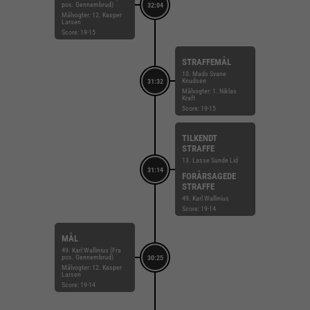
pos. Gennembrud)
32:04
Målvogter: 12. Kasper
Larsen
Score: 19-15
STRAFFEMÅL
10. Mads Svane
Knudsen
31:32
Målvogter: 1. Niklas
Kraft
Score: 19-15
TILKENDT
STRAFFE
13. Lasse Sunde Lid
31:14
FORÅRSAGEDE
STRAFFE
49. Karl Wallinius
Score: 19-14
MÅL
49. Karl Wallinius (Fra
pos. Gennembrud)
30:25
Målvogter: 12. Kasper
Larsen
Score: 19-14