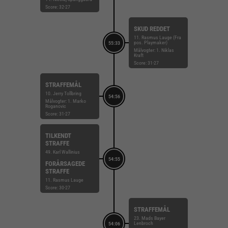
Score: 32-27
SKUD REDDET
11. Rasmus Lauge (Fra
pos. Playmaker)
55:33
Målvogter: 1. Niklas
Kraft
Score: 31-27
STRAFFEMÅL
10. Jerry Tollbring
54:56
Målvogter: 1. Marko
Roganovic
Score: 31-27
TILKENDT
STRAFFE
49. Karl Wallinius
54:55
FORÅRSAGEDE
STRAFFE
11. Rasmus Lauge
Score: 30-27
STRAFFEMÅL
23. Mads Bayer
Lenbroch
54:06