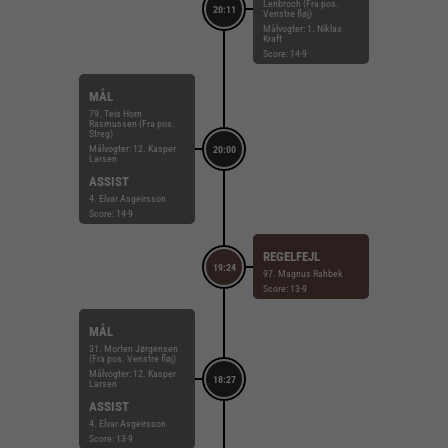
Lenbroch (Fra pos.
20:11
Venstre fløj)
Målvogter: 1. Niklas
Kraft
Score: 14-9
MÅL
79. Teis Horn
Rasmussen (Fra pos.
Streg)
Målvogter: 12. Kasper
20:00
Larsen
ASSIST
4. Elvar Asgeirsson
Score: 14-9
REGELFEJL
19:24
97. Magnus Rahbek
Score: 13-9
MÅL
31. Morten Jørgensen
(Fra pos. Venstre fløj)
Målvogter: 12. Kasper
18:27
Larsen
ASSIST
4. Elvar Asgeirsson
Score: 13-9