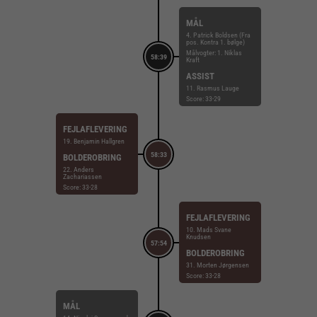
MÅL
4. Patrick Boldsen (Fra
pos. Kontra 1. bølge)
Målvogter: 1. Niklas
58:39
Kraft
ASSIST
11. Rasmus Lauge
Score: 33-29
FEJLAFLEVERING
19. Benjamin Hallgren
58:33
BOLDEROBRING
22. Anders
Zachariassen
Score: 33-28
FEJLAFLEVERING
10. Mads Svane
Knudsen
57:54
BOLDEROBRING
31. Morten Jørgensen
Score: 33-28
MÅL