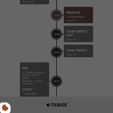
Score: 10-5
REGELFEJL
11:33
4. Patrick Boldsen
Score: 9-5
TEAM TIMEOUT
10:35
SLUT
Score: 9-5
TEAM TIMEOUT
10:35
Score: 9-5
MÅL
31. Morten Jørgensen
(Fra pos. Kontra 1.
bølge)
Målvogter: 1. Marko
10:31
Roganovic
ASSIST
1. Niklas Kraft
Score: 9-5
TILBAGE
TABT BOLD
10:24
22. Anders