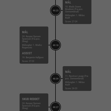
MÅL
10. Mads Svane
Knudsen (Fra pos.
49:25
Gennembrud)
Målvogter: 1. Niklas
Kraft
Score: 27-24
MÅL
24. Kasper Sjursen
Syversen (Fra pos.
Streg)
Målvogter: 1. Marko
49:18
Roganovic
ASSIST
19. Benjamin Hallgren
Score: 27-23
MÅL
11. Rasmus Lauge (Fra
pos. Gennembrud)
48:39
Målvogter: 1. Niklas
Kraft
Score: 26-23
SKUD REDDET
24. Kasper Sjursen
Syversen (Fra pos.
48:27
Streg)