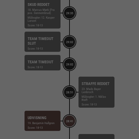
SKUD REDDET
18. Marcus Mørk (Fra
pos. Gennembrud)
29:35
Målvogter: 12. Kasper
Larsen
Score: 18-13
TEAM TIMEOUT
29:02
SLUT
Score: 18-13
TEAM TIMEOUT
29:02
Score: 18-13
STRAFFE REDDET
23. Mads Bayer
Lenbroch
28:51
Målvogter: 1. Niklas
Kraft
Score: 18-13
UDVISNING
28:41
19. Benjamin Hallgren
Score: 18-13