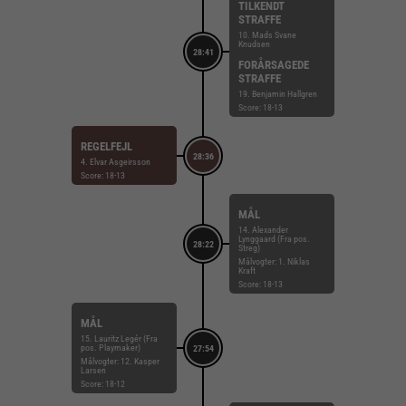
TILKENDT
STRAFFE
10. Mads Svane
Knudsen
28:41
FORÅRSAGEDE
STRAFFE
19. Benjamin Hallgren
Score: 18-13
REGELFEJL
28:36
4. Elvar Asgeirsson
Score: 18-13
MÅL
14. Alexander
Lynggaard (Fra pos.
28:22
Streg)
Målvogter: 1. Niklas
Kraft
Score: 18-13
MÅL
15. Lauritz Legér (Fra
pos. Playmaker)
27:54
Målvogter: 12. Kasper
Larsen
Score: 18-12