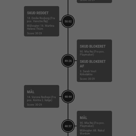
SKUD REDDET
18. Emilie Rosborg (Fra
pos. Venstre fløj)
50:02
Målvogter: 16. Martina
Helene Thörn
Score: 30-29
SKUD BLOKERET
90. Mia Rej (Fra pos.
Playmaker)
49:26
SKUD BLOKERET
AF
3. Sarah Vest
Kirkeløkke
Score: 30-29
MÅL
48:44
14. Verona Rexhepi (Fra
pos. Kontra 2. bølge)
Score: 30-29
MÅL
90. Mia Rej (Fra pos.
Playmaker)
48:37
Målvogter: 88. Rakul
Wardum