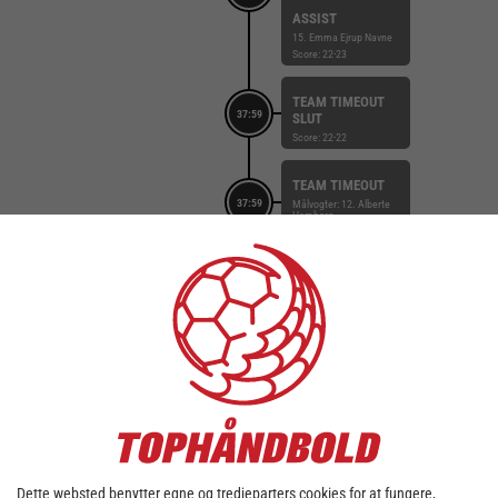
ASSIST
15. Emma Ejrup Navne
Score: 22-23
TEAM TIMEOUT
37:59
SLUT
Score: 22-22
TEAM TIMEOUT
37:59
Målvogter: 12. Alberte
Hamborg
Score: 22-22
STRAFFEMÅL
10. Frida Høgaard
Nielsen
37:51
Målvogter: 16. Martina
Helene Thörn
Score: 22-22
TILKENDT
STRAFFE
18. Emilie Rosborg
37:45
FORÅRSAGEDE
STRAFFE
Dette websted benytter egne og tredjeparters cookies for at fungere,