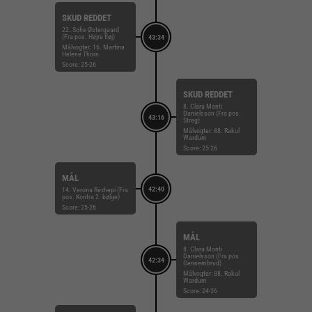
SKUD REDDET
22. Sofie Østergaard
(Fra pos. Højre fløj)
43:34
Målvogter: 16. Martina
Helene Thörn
Score: 25-26
SKUD REDDET
8. Clara Monti
Danielsson (Fra pos.
43:16
Streg)
Målvogter: 88. Rakul
Wardum
Score: 25-26
MÅL
42:40
14. Verona Rexhepi (Fra
pos. Kontra 2. bølge)
Score: 25-26
MÅL
8. Clara Monti
Danielsson (Fra pos.
42:34
Gennembrud)
Målvogter: 88. Rakul
Wardum
Score: 24-26