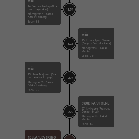
MÅL
14. Verona Rexhepi (Fra
pos. Playmaker)
13:54
Målvogter: 28. Sarah
Nørklit Lønborg
Score: 8-8
MÅL
15. Emma Ejrup Navne
(Fra pos. Venstre back)
13:21
Målvogter: 88. Rakul
Wardum
Score: 7-8
MÅL
15. Jane Mejlvang (Fra
pos. Kontra 2. bølge)
12:34
Målvogter: 28. Sarah
Nørklit Lønborg
Score: 7-7
SKUD PÅ STOLPE
27. Liv Navne (Fra pos.
Gennembrud)
12:29
Målvogter: 88. Rakul
Wardum
Score: 6-7
FEJLAFLEVERING