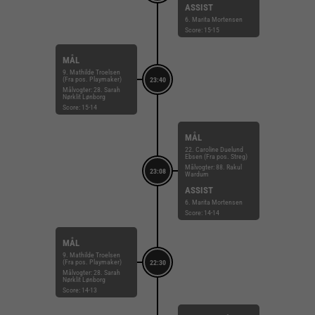
ASSIST
6. Marita Mortensen
Score: 15-15
MÅL
9. Mathilde Troelsen
(Fra pos. Playmaker)
23:40
Målvogter: 28. Sarah
Nørklit Lønborg
Score: 15-14
MÅL
22. Caroline Duelund
Ebsen (Fra pos. Streg)
Målvogter: 88. Rakul
23:08
Wardum
ASSIST
6. Marita Mortensen
Score: 14-14
MÅL
9. Mathilde Troelsen
(Fra pos. Playmaker)
22:30
Målvogter: 28. Sarah
Nørklit Lønborg
Score: 14-13