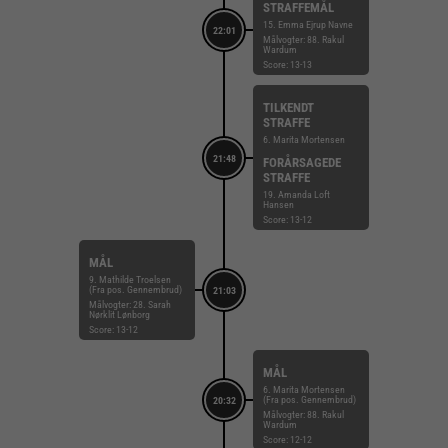
STRAFFEMÅL
15. Emma Ejrup Navne
22:01
Målvogter: 88. Rakul
Wardum
Score: 13-13
TILKENDT
STRAFFE
6. Marita Mortensen
21:48
FORÅRSAGEDE
STRAFFE
19. Amanda Loft
Hansen
Score: 13-12
MÅL
9. Mathilde Troelsen
(Fra pos. Gennembrud)
21:03
Målvogter: 28. Sarah
Nørklit Lønborg
Score: 13-12
MÅL
6. Marita Mortensen
(Fra pos. Gennembrud)
20:32
Målvogter: 88. Rakul
Wardum
Score: 12-12