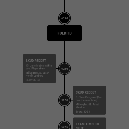
60:00
FULDTID
SKUD REDDET
15. Jane Mejlvang (Fra
pos. Playmaker)
60:00
Målvogter: 28. Sarah
Nørklit Lønborg
Score: 32-33
SKUD REDDET
5. Clara Kvisgaard (Fra
pos. Gennembrud)
59:50
Målvogter: 88. Rakul
Wardum
Score: 32-33
TEAM TIMEOUT
59:35
SLUT