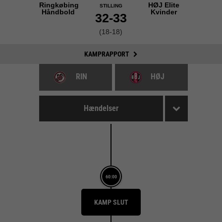
Ringkøbing
HØJ Elite
STILLING
Håndbold
Kvinder
32-33
(18-18)
KAMPRAPPORT
RIN
HØJ
Hændelser
60:00
KAMP SLUT