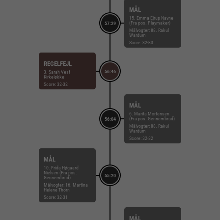
MÅL
15. Emma Ejrup Navne
(Fra pos. Playmaker)
57:29
Målvogter: 88. Rakul
Wardum
Score: 32-33
REGELFEJL
56:46
3. Sarah Vest
Kirkeløkke
Score: 32-32
MÅL
6. Marita Mortensen
(Fra pos. Gennembrud)
56:04
Målvogter: 88. Rakul
Wardum
Score: 32-32
MÅL
10. Frida Høgaard
Nielsen (Fra pos.
55:20
Gennembrud)
Målvogter: 16. Martina
Helene Thörn
Score: 32-31
MÅL