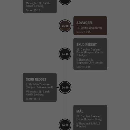
Målvogter: 28. Sarah
Nørklit Lønborg
Score: 15-15
ADVARSEL
25:00
15. Emma Ejrup Navne
Score: 15-15
SKUD REDDET
22. Caroline Duelund
Ebsen (Fra pos. Kontra
24:46
2. bølge)
Målvogter: 16.
Stephanie Christensen
Score: 15-15
SKUD REDDET
9. Mathilde Troelsen
(Fra pos. Gennembrud)
24:40
Målvogter: 28. Sarah
Nørklit Lønborg
Score: 15-15
MÅL
22. Caroline Duelund
Ebsen (Fra pos. Streg)
Målvogter: 88. Rakul
24:10
Wardum