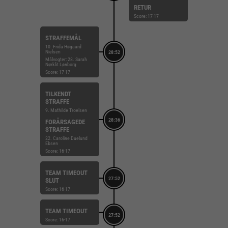
RETUR
Score: 17-17
STRAFFEMÅL
10. Frida Høgaard
Nielsen
28:52
Målvogter: 28. Sarah
Nørklit Lønborg
Score: 17-17
TILKENDT
STRAFFE
9. Mathilde Troelsen
28:36
FORÅRSAGEDE
STRAFFE
22. Caroline Duelund
Ebsen
Score: 16-17
TEAM TIMEOUT
27:52
SLUT
Score: 16-17
TEAM TIMEOUT
27:52
Score: 16-17