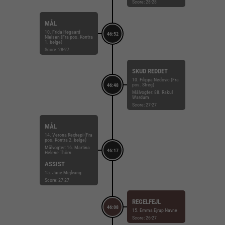
Score: 28-28
MÅL
10. Frida Høgaard
46:52
Nielsen (Fra pos. Kontra
1. bølge)
Score: 28-27
SKUD REDDET
10. Filippa Nedovic (Fra
pos. Streg)
46:48
Målvogter: 88. Rakul
Wardum
Score: 27-27
MÅL
14. Verona Rexhepi (Fra
pos. Kontra 2. bølge)
Målvogter: 16. Martina
46:17
Helene Thörn
ASSIST
15. Jane Mejlvang
Score: 27-27
REGELFEJL
46:08
15. Emma Ejrup Navne
Score: 26-27