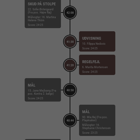
SKUD PÅ STOLPE
22. Sofie Østergaard
(Fra pos. Højre fløj)
42:08
Målvogter: 16. Martina
Helene Thörn
Score: 24-25
UDVISNING
41:30
10. Filippa Nedovic
Score: 24-25
REGELFEJL
41:20
6. Marita Mortensen
Score: 24-25
MÅL
40:50
15. Jane Mejlvang (Fra
pos. Kontra 2. bølge)
Score: 24-25
MÅL
90. Mia Rej (Fra pos.
Playmaker)
40:44
Målvogter: 16.
Stephanie Christensen
Score: 23-25