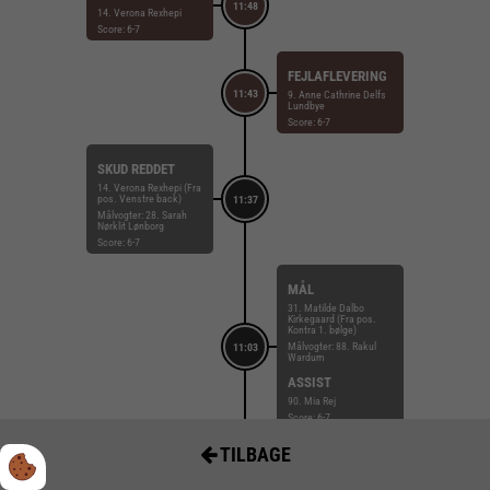
11:48
14. Verona Rexhepi
Score: 6-7
FEJLAFLEVERING
11:43
9. Anne Cathrine Delfs
Lundbye
Score: 6-7
SKUD REDDET
14. Verona Rexhepi (Fra
pos. Venstre back)
11:37
Målvogter: 28. Sarah
Nørklit Lønborg
Score: 6-7
MÅL
31. Matilde Dalbo
Kirkegaard (Fra pos.
Kontra 1. bølge)
Målvogter: 88. Rakul
11:03
Wardum
ASSIST
90. Mia Rej
Score: 6-7
TILBAGE
TABT BOLD
10:59
10. Frida Høgaard