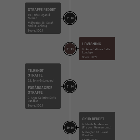
STRAFFE REDDET
10. Frida Høgaard
Nielsen
51:18
Målvogter: 28. Sarah
Nørklit Lønborg
Score: 30-29
UDVISNING
51:14
9. Anne Cathrine Delfs
Lundbye
Score: 30-29
TILKENDT
STRAFFE
22. Sofie Østergaard
51:14
FORÅRSAGEDE
STRAFFE
9. Anne Cathrine Delfs
Lundbye
Score: 30-29
SKUD REDDET
6. Marita Mortensen
(Fra pos. Gennembrud)
50:36
Målvogter: 88. Rakul
Wardum
Score: 30-29