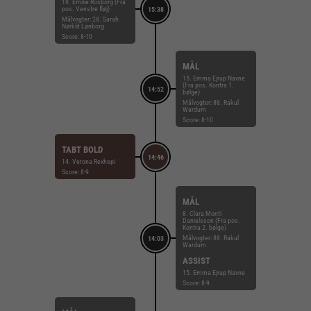
18. Emilie Rosborg (Fra
pos. Venstre fløj)
15:38
Målvogter: 28. Sarah
Nørklit Lønborg
Score: 8-10
MÅL
15. Emma Ejrup Navne
(Fra pos. Kontra 1.
14:52
bølge)
Målvogter: 88. Rakul
Wardum
Score: 8-10
TABT BOLD
14:46
14. Verona Rexhepi
Score: 8-9
MÅL
8. Clara Monti
Danielsson (Fra pos.
Kontra 2. bølge)
Målvogter: 88. Rakul
14:03
Wardum
ASSIST
15. Emma Ejrup Navne
Score: 8-9