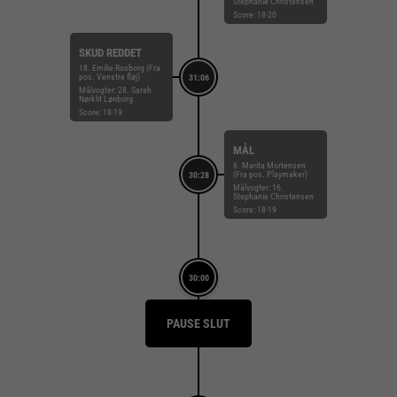
Stephanie Christensen
Score: 18-20
SKUD REDDET
18. Emilie Rosborg (Fra
pos. Venstre fløj)
31:06
Målvogter: 28. Sarah
Nørklit Lønborg
Score: 18-19
MÅL
6. Marita Mortensen
(Fra pos. Playmaker)
30:28
Målvogter: 16.
Stephanie Christensen
Score: 18-19
30:00
PAUSE SLUT