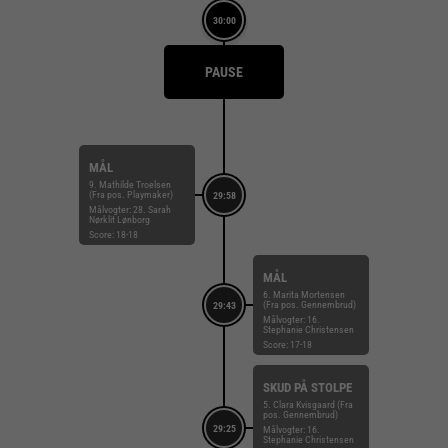
30:00
PAUSE
MÅL
9. Mathilde Troelsen
(Fra pos. Playmaker)
29:58
Målvogter: 28. Sarah
Nørklit Lønborg
Score: 18-18
MÅL
6. Marita Mortensen
(Fra pos. Gennembrud)
29:43
Målvogter: 16.
Stephanie Christensen
Score: 17-18
SKUD PÅ STOLPE
5. Clara Kvisgaard (Fra
pos. Gennembrud)
29:25
Målvogter: 16.
Stephanie Christensen