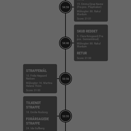
15. Emma Ejrup Navne
(Fra pos. Playmaker)
54:59
Målvogter: 88. Rakul
Wardum
Score: 31-31
SKUD REDDET
5. Clara Kvisgaard (Fra
pos. Gennembrud)
54:40
Målvogter: 88. Rakul
Wardum
RETUR
Score: 31-30
STRAFFEMÅL
10. Frida Høgaard
Nielsen
53:56
Målvogter: 16. Martina
Helene Thörn
Score: 31-30
TILKENDT
STRAFFE
18. Emilie Rosborg
53:55
FORÅRSAGEDE
STRAFFE
24. Ida Gullberg