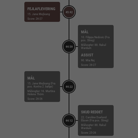
FEJLAFLEVERING
45:42
15. Jane Mejlvang
Score: 26-27
MÅL
10. Filippa Nedovic (Fra
pos. Streg)
Målvogter: 88. Rakul
44:59
Wardum
ASSIST
90. Mia Rej
Score: 26-27
MÅL
15. Jane Mejlvang (Fra
pos. Kontra 2. bølge)
44:22
Målvogter: 16. Martina
Helene Thörn
Score: 26-26
SKUD REDDET
22. Caroline Duelund
Ebsen (Fra pos. Streg)
44:12
Målvogter: 88. Rakul
Wardum
Score: 25-26