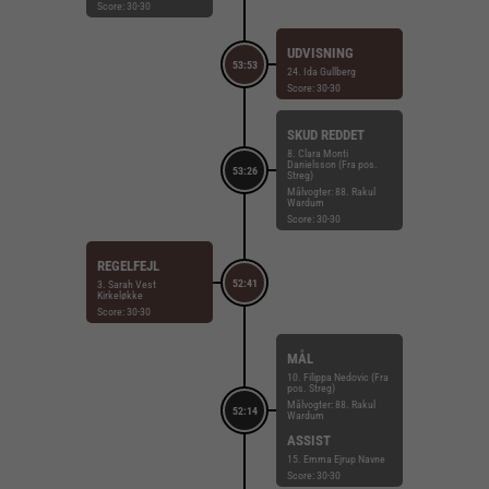
Score: 30-30
UDVISNING
53:53
24. Ida Gullberg
Score: 30-30
SKUD REDDET
8. Clara Monti
Danielsson (Fra pos.
53:26
Streg)
Målvogter: 88. Rakul
Wardum
Score: 30-30
REGELFEJL
52:41
3. Sarah Vest
Kirkeløkke
Score: 30-30
MÅL
10. Filippa Nedovic (Fra
pos. Streg)
Målvogter: 88. Rakul
52:14
Wardum
ASSIST
15. Emma Ejrup Navne
Score: 30-30