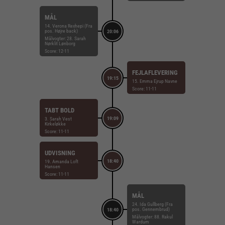
MÅL
14. Verona Rexhepi (Fra
pos. Højre back)
20:06
Målvogter: 28. Sarah
Nørklit Lønborg
Score: 12-11
FEJLAFLEVERING
19:15
15. Emma Ejrup Navne
Score: 11-11
TABT BOLD
19:09
3. Sarah Vest
Kirkeløkke
Score: 11-11
UDVISNING
18:40
19. Amanda Loft
Hansen
Score: 11-11
MÅL
24. Ida Gullberg (Fra
pos. Gennembrud)
18:40
Målvogter: 88. Rakul
Wardum