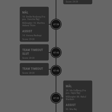
Score: 29-29
MÅL
18. Emilie Rosborg (Fra
pos. Venstre fløj)
Målvogter: 16. Martina
47:59
Helene Thörn
ASSIST
14. Verona Rexhepi
Score: 29-28
TEAM TIMEOUT
47:43
SLUT
Score: 28-28
TEAM TIMEOUT
47:43
Score: 28-28
MÅL
24. Ida Gullberg (Fra
pos. Højre fløj)
Målvogter: 88. Rakul
47:33
Wardum
ASSIST
90. Mia Rej