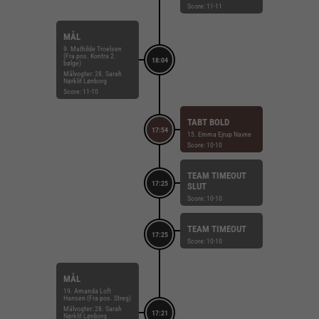
Score: 11-11
MÅL
9. Mathilde Troelsen
(Fra pos. Kontra 2.
18:04
bølge)
Målvogter: 28. Sarah
Nørklit Lønborg
Score: 11-10
TABT BOLD
17:54
15. Emma Ejrup Navne
Score: 10-10
TEAM TIMEOUT
17:25
SLUT
Score: 10-10
TEAM TIMEOUT
17:25
Score: 10-10
MÅL
19. Amanda Loft
Hansen (Fra pos. Streg)
Målvogter: 28. Sarah
17:21
Nørklit Lønborg