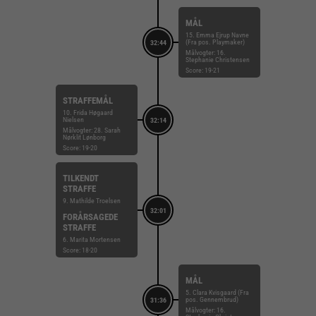
MÅL
15. Emma Ejrup Navne
(Fra pos. Playmaker)
32:44
Målvogter: 16.
Stephanie Christensen
Score: 19-21
STRAFFEMÅL
10. Frida Høgaard
Nielsen
32:14
Målvogter: 28. Sarah
Nørklit Lønborg
Score: 19-20
TILKENDT
STRAFFE
9. Mathilde Troelsen
32:01
FORÅRSAGEDE
STRAFFE
6. Marita Mortensen
Score: 18-20
MÅL
5. Clara Kvisgaard (Fra
pos. Gennembrud)
31:36
Målvogter: 16.