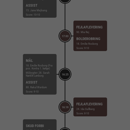
ASSIST
15. Jane Mejlvang
Score: 10-10
FEJLAFLEVERING
90. Mia Rej
17:03
BOLDEROBRING
18. Emilie Rosborg
Score: 9-10
MÅL
18. Emilie Rosborg (Fra
pos. Kontra 1. bølge)
Målvogter: 28. Sarah
16:25
Nørklit Lønborg
ASSIST
88. Rakul Wardum
Score: 9-10
FEJLAFLEVERING
16:19
24. Ida Gullberg
Score: 8-10
SKUD FORBI