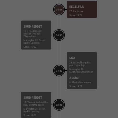
REGELFEJL
35:04
27. Liv Navne
Score: 19-22
SKUD REDDET
10. Frida Høgaard
Nielsen (Fra pos.
34:33
Playmaker)
Målvogter: 28. Sarah
Nørklit Lønborg
Score: 19-22
MÅL
24. Ida Gullberg (Fra
pos. Højre fløj)
Målvogter: 16.
33:43
Stephanie Christensen
ASSIST
6. Marita Mortensen
Score: 19-22
SKUD REDDET
14. Verona Rexhepi (Fra
pos. Venstre back)
33:36
Målvogter: 28. Sarah
Nørklit Lønborg
Score: 19-21