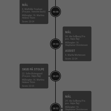
MÅL
9. Mathilde Troelsen
(Fra pos. Venstre back)
40:08
Målvogter: 16. Martina
Helene Thörn
Score: 23-24
MÅL
24. Ida Gullberg (Fra
pos. Højre fløj)
Målvogter: 16.
39:33
Stephanie Christensen
ASSIST
6. Marita Mortensen
Score: 22-24
SKUD PÅ STOLPE
22. Sofie Østergaard
(Fra pos. Højre fløj)
39:05
Målvogter: 16. Martina
Helene Thörn
Score: 22-23
MÅL
24. Ida Gullberg (Fra
pos. Højre fløj)
Målvogter: 16.
38:52
Stephanie Christensen