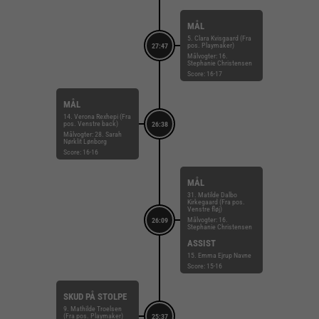
MÅL
5. Clara Kvisgaard (Fra
pos. Playmaker)
27:47
Målvogter: 16.
Stephanie Christensen
Score: 16-17
MÅL
14. Verona Rexhepi (Fra
pos. Venstre back)
26:38
Målvogter: 28. Sarah
Nørklit Lønborg
Score: 16-16
MÅL
31. Matilde Dalbo
Kirkegaard (Fra pos.
Venstre fløj)
Målvogter: 16.
26:09
Stephanie Christensen
ASSIST
15. Emma Ejrup Navne
Score: 15-16
SKUD PÅ STOLPE
9. Mathilde Troelsen
(Fra pos. Playmaker)
25:37