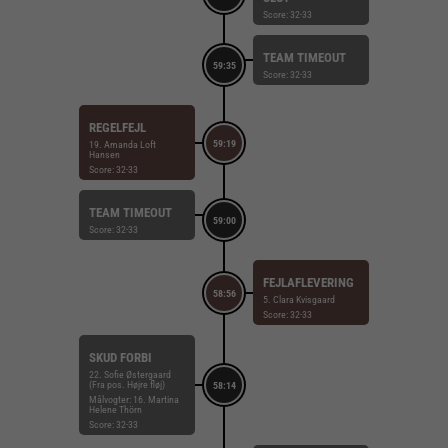
Score: 32-33
TEAM TIMEOUT
59:35
Score: 32-33
REGELFEJL
59:19
19. Amanda Loft
Hansen
Score: 32-33
TEAM TIMEOUT
59:00
Score: 32-33
FEJLAFLEVERING
58:56
5. Clara Kvisgaard
Score: 32-33
SKUD FORBI
22. Sofie Østergaard
(Fra pos. Højre fløj)
58:14
Målvogter: 16. Martina
Helene Thörn
Score: 32-33