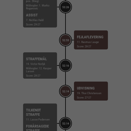
pos. Streg)
Målvogter: 1. Marko
53:26
Roganovic
ASSIST
7. Nichlas Hald
Score: 29-27
FEJLAFLEVERING
52:53
11. Rasmus Lauge
Score: 28-27
STRAFFEMÅL
19. Victor Norlyk
52:16
Målvogter: 12. Kasper
Larsen
Score: 28-27
UDVISNING
52:14
19. Thor Christensen
Score: 27-27
TILKENDT
STRAFFE
11. Lasse Pedersen
52:14
FORÅRSAGEDE
STRAFFE