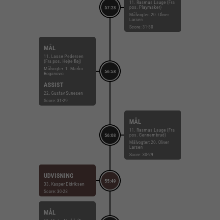
11. Rasmus Lauge (Fra
pos. Playmaker)
57:28
Målvogter: 20. Oliver
Larsen
Score: 31-30
MÅL
11. Lasse Pedersen
(Fra pos. Højre fløj)
Målvogter: 1. Marko
56:58
Roganovic
ASSIST
22. Gustav Sunesen
Score: 31-29
MÅL
11. Rasmus Lauge (Fra
pos. Gennembrud)
56:08
Målvogter: 20. Oliver
Larsen
Score: 30-29
UDVISNING
55:49
33. Kasper Didriksen
Score: 30-28
MÅL