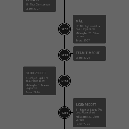
19. Thor Christensen
Score: 27-27
MÅL
32. Nikolaj Læsø (Fra
pos. Playmaker)
51:32
Målvogter: 20. Oliver
Larsen
Score: 27-27
TEAM TIMEOUT
51:03
Score: 27-26
SKUD REDDET
7. Nichlas Hald (Fra
pos. Playmaker)
50:58
Målvogter: 1. Marko
Roganovic
Score: 27-26
SKUD REDDET
11. Rasmus Lauge (Fra
pos. Playmaker)
49:50
Målvogter: 20. Oliver
Larsen
Score: 27-26