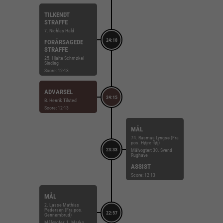
TILKENDT
STRAFFE
7. Nichlas Hald
24:18
FORÅRSAGEDE
STRAFFE
25. Hjalte Schmøkel
Sinding
Score: 12-13
ADVARSEL
24:15
B. Henrik Tilsted
Score: 12-13
MÅL
74. Rasmus Lyngsø (Fra
pos. Højre fløj)
23:33
Målvogter: 30. Svend
Rughave
ASSIST
Score: 12-13
MÅL
2. Lasse Mathias
Pedersen (Fra pos.
22:57
Gennembrud)
Målvogter: 1. Marko