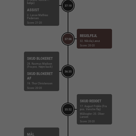
bølge)
37:10
ASSIST
2. Lasse Mathias
Pedersen
Score: 21-20
REGELFEJL
37:06
32. Nikolaj Læsø
Score: 20-20
SKUD BLOKERET
28. Rasmus Madsen
(Fra pos. Højre back)
36:35
SKUD BLOKERET
AF
19. Thor Christensen
Score: 20-20
SKUD REDDET
17. August Fridén (Fra
pos. Venstre fløj)
35:52
Målvogter: 20. Oliver
Larsen
Score: 20-20
MÅL