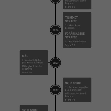
Målvogter: 30. Svend
Rughave
Score: 5-6
TILKENDT
STRAFFE
23. Mads Bayer
Lenbroch
08:36
FORÅRSAGEDE
STRAFFE
33. Kasper Didriksen
Score: 5-5
MÅL
7. Nichlas Hald (Fra
pos. Kontra 1. bølge)
08:23
Målvogter: 1. Marko
Roganovic
Score: 5-5
SKUD FORBI
11. Rasmus Lauge (Fra
pos. Playmaker)
08:17
Målvogter: 30. Svend
Rughave
Score: 4-5
SKUD FORBI