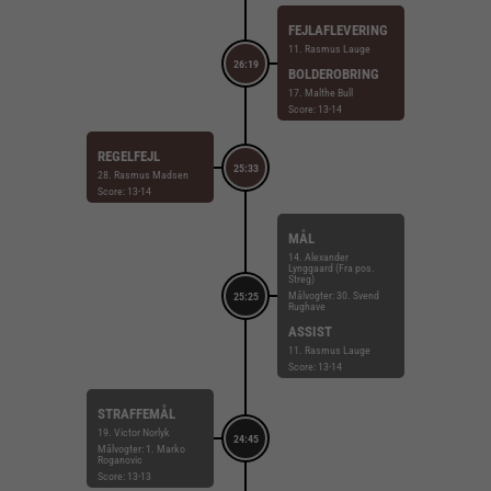
FEJLAFLEVERING
11. Rasmus Lauge
26:19
BOLDEROBRING
17. Malthe Bull
Score: 13-14
REGELFEJL
25:33
28. Rasmus Madsen
Score: 13-14
MÅL
14. Alexander
Lynggaard (Fra pos.
Streg)
Målvogter: 30. Svend
25:25
Rughave
ASSIST
11. Rasmus Lauge
Score: 13-14
STRAFFEMÅL
19. Victor Norlyk
24:45
Målvogter: 1. Marko
Roganovic
Score: 13-13