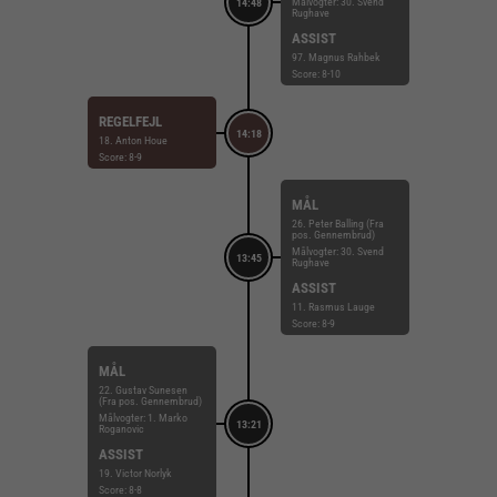
Målvogter: 30. Svend
14:48
Rughave
ASSIST
97. Magnus Rahbek
Score: 8-10
REGELFEJL
14:18
18. Anton Houe
Score: 8-9
MÅL
26. Peter Balling (Fra
pos. Gennembrud)
Målvogter: 30. Svend
13:45
Rughave
ASSIST
11. Rasmus Lauge
Score: 8-9
MÅL
22. Gustav Sunesen
(Fra pos. Gennembrud)
Målvogter: 1. Marko
13:21
Roganovic
ASSIST
19. Victor Norlyk
Score: 8-8