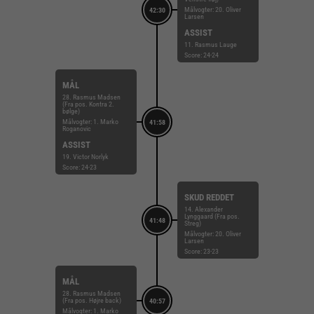
Målvogter: 20. Oliver
42:30
Larsen
ASSIST
11. Rasmus Lauge
Score: 24-24
MÅL
28. Rasmus Madsen
(Fra pos. Kontra 2.
bølge)
Målvogter: 1. Marko
41:58
Roganovic
ASSIST
19. Victor Norlyk
Score: 24-23
SKUD REDDET
14. Alexander
Lynggaard (Fra pos.
41:48
Streg)
Målvogter: 20. Oliver
Larsen
Score: 23-23
MÅL
28. Rasmus Madsen
(Fra pos. Højre back)
40:57
Målvogter: 1. Marko