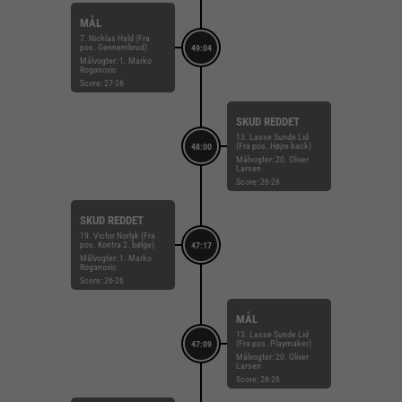
MÅL
7. Nichlas Hald (Fra
pos. Gennembrud)
49:04
Målvogter: 1. Marko
Roganovic
Score: 27-26
SKUD REDDET
13. Lasse Sunde Lid
(Fra pos. Højre back)
48:00
Målvogter: 20. Oliver
Larsen
Score: 26-26
SKUD REDDET
19. Victor Norlyk (Fra
pos. Kontra 2. bølge)
47:17
Målvogter: 1. Marko
Roganovic
Score: 26-26
MÅL
13. Lasse Sunde Lid
(Fra pos. Playmaker)
47:09
Målvogter: 20. Oliver
Larsen
Score: 26-26