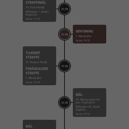
STRAFFEMÅL
19. Victor Norlyk
31:39
Målvogter: 1. Marko
Roganovic
Score: 17-18
UDVISNING
31:36
7. Nikolaj Øris
Score: 16-18
TILKENDT
STRAFFE
25. Magnus Norlyk
31:36
FORÅRSAGEDE
STRAFFE
7. Nikolaj Øris
Score: 16-18
MÅL
32. Nikolaj Læsø (Fra
pos. Playmaker)
31:30
Målvogter: 30. Svend
Rughave
Score: 16-18
MÅL