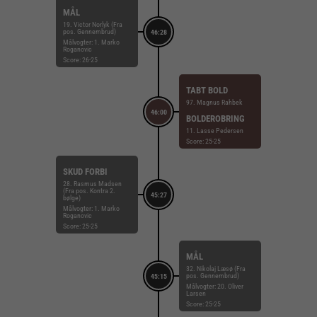
MÅL
19. Victor Norlyk (Fra
pos. Gennembrud)
46:28
Målvogter: 1. Marko
Roganovic
Score: 26-25
TABT BOLD
97. Magnus Rahbek
46:00
BOLDEROBRING
11. Lasse Pedersen
Score: 25-25
SKUD FORBI
28. Rasmus Madsen
(Fra pos. Kontra 2.
45:27
bølge)
Målvogter: 1. Marko
Roganovic
Score: 25-25
MÅL
32. Nikolaj Læsø (Fra
pos. Gennembrud)
45:15
Målvogter: 20. Oliver
Larsen
Score: 25-25