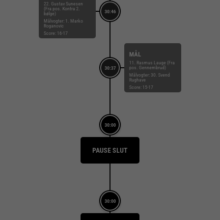
22. Gustav Sunesen
(Fra pos. Kontra 2.
30:46
bølge)
Målvogter: 1. Marko
Roganovic
Score: 16-17
MÅL
11. Rasmus Lauge (Fra
pos. Gennembrud)
30:37
Målvogter: 30. Svend
Rughave
Score: 15-17
30:00
PAUSE SLUT
30:00