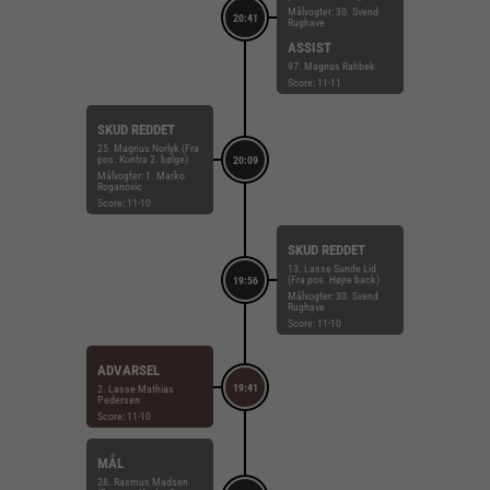
Målvogter: 30. Svend
20:41
Rughave
ASSIST
97. Magnus Rahbek
Score: 11-11
SKUD REDDET
25. Magnus Norlyk (Fra
pos. Kontra 2. bølge)
20:09
Målvogter: 1. Marko
Roganovic
Score: 11-10
SKUD REDDET
13. Lasse Sunde Lid
(Fra pos. Højre back)
19:56
Målvogter: 30. Svend
Rughave
Score: 11-10
ADVARSEL
19:41
2. Lasse Mathias
Pedersen
Score: 11-10
MÅL
28. Rasmus Madsen