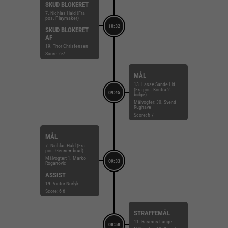
SKUD BLOKERET
7. Nichlas Hald (Fra
pos. Playmaker)
10:32
SKUD BLOKERET
AF
19. Thor Christensen
Score: 6-7
MÅL
13. Lasse Sunde Lid
(Fra pos. Kontra 2.
09:45
bølge)
Målvogter: 30. Svend
Rughave
Score: 6-7
MÅL
7. Nichlas Hald (Fra
pos. Gennembrud)
Målvogter: 1. Marko
09:33
Roganovic
ASSIST
19. Victor Norlyk
Score: 6-6
STRAFFEMÅL
11. Rasmus Lauge
08:58