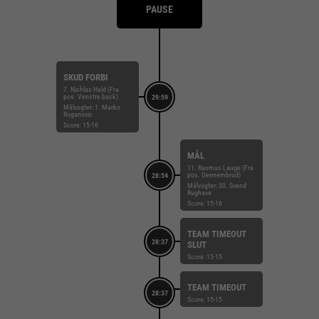
PAUSE
SKUD FORBI
7. Nichlas Hald (Fra
pos. Venstre back)
29:59
Målvogter: 1. Marko
Roganovic
Score: 15-16
MÅL
11. Rasmus Lauge (Fra
pos. Gennembrud)
28:54
Målvogter: 30. Svend
Rughave
Score: 15-16
TEAM TIMEOUT
28:37
SLUT
Score: 15-15
TEAM TIMEOUT
28:37
Score: 15-15