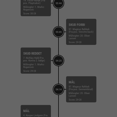
19. Victor Norlyk (Fra
pos. Playmaker)
55:44
Målvogter: 1. Marko
Roganovic
Score: 30-28
SKUD FORBI
97. Magnus Rahbek
(Fra pos. Venstre back)
55:05
Målvogter: 20. Oliver
Larsen
Score: 29-28
SKUD REDDET
7. Nichlas Hald (Fra
pos. Kontra 2. bølge)
54:25
Målvogter: 1. Marko
Roganovic
Score: 29-28
MÅL
97. Magnus Rahbek
(Fra pos. Gennembrud)
54:14
Målvogter: 20. Oliver
Larsen
Score: 29-28
MÅL
4. Kasper Lindgren (Fra