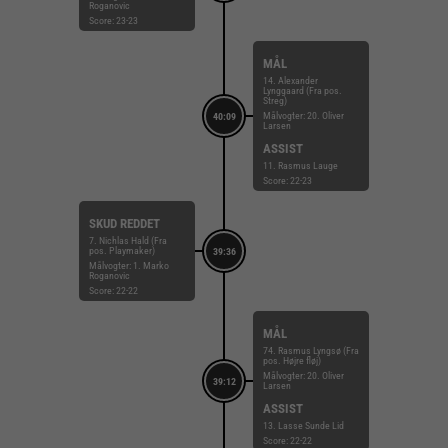
Roganovic
Score: 23-23
MÅL
14. Alexander
Lynggaard (Fra pos.
Streg)
Målvogter: 20. Oliver
40:09
Larsen
ASSIST
11. Rasmus Lauge
Score: 22-23
SKUD REDDET
7. Nichlas Hald (Fra
pos. Playmaker)
39:36
Målvogter: 1. Marko
Roganovic
Score: 22-22
MÅL
74. Rasmus Lyngsø (Fra
pos. Højre fløj)
Målvogter: 20. Oliver
39:12
Larsen
ASSIST
13. Lasse Sunde Lid
Score: 22-22