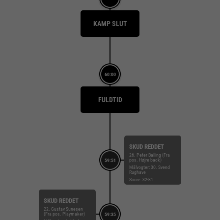
KAMP SLUT
60:00
FULDTID
SKUD REDDET
26. Peter Balling (Fra
pos. Højre back)
59:51
Målvogter: 30. Svend
Rughave
Score: 32-31
SKUD REDDET
22. Gustav Sunesen
(Fra pos. Playmaker)
59:35