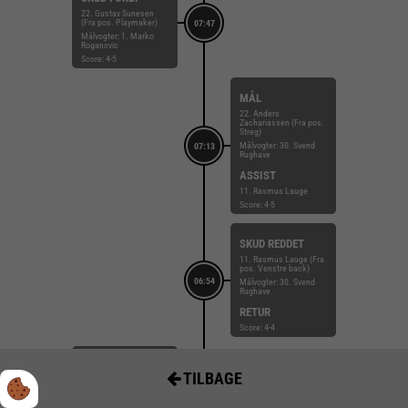
22. Gustav Sunesen
(Fra pos. Playmaker)
07:47
Målvogter: 1. Marko
Roganovic
Score: 4-5
MÅL
22. Anders
Zachariassen (Fra pos.
Streg)
Målvogter: 30. Svend
07:13
Rughave
ASSIST
11. Rasmus Lauge
Score: 4-5
SKUD REDDET
11. Rasmus Lauge (Fra
pos. Venstre back)
06:54
Målvogter: 30. Svend
Rughave
RETUR
Score: 4-4
SKUD REDDET
TILBAGE
19. Victor Norlyk (Fra
pos. Gennembrud)
06:25
Målvogter: 1. Marko