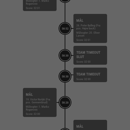
Målvogter: 1. Marko
Roganovic
Score: 32-31
MÅL
26. Peter Balling (Fra
pos. Højre back)
58:52
Målvogter: 20. Oliver
Larsen
Score: 32-31
TEAM TIMEOUT
58:30
SLUT
Score: 32-30
TEAM TIMEOUT
58:30
Score: 32-30
MÅL
19. Victor Norlyk (Fra
pos. Gennembrud)
58:20
Målvogter: 1. Marko
Roganovic
Score: 32-30
MÅL