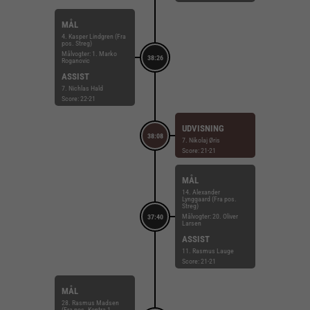
MÅL
4. Kasper Lindgren (Fra
pos. Streg)
Målvogter: 1. Marko
38:26
Roganovic
ASSIST
7. Nichlas Hald
Score: 22-21
UDVISNING
38:08
7. Nikolaj Øris
Score: 21-21
MÅL
14. Alexander
Lynggaard (Fra pos.
Streg)
Målvogter: 20. Oliver
37:40
Larsen
ASSIST
11. Rasmus Lauge
Score: 21-21
MÅL
28. Rasmus Madsen
(Fra pos. Kontra 1.