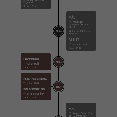
Roganovic
Score: 12-12
MÅL
14. Alexander
Lynggaard (Fra pos.
Streg)
Målvogter: 30. Svend
22:06
Rughave
ASSIST
11. Rasmus Lauge
Score: 11-12
UDVISNING
21:36
7. Nichlas Hald
Score: 11-11
FEJLAFLEVERING
7. Nichlas Hald
21:36
BOLDEROBRING
97. Magnus Rahbek
Score: 11-11
MÅL
17. August Fridén (Fra
pos. Venstre fløj)