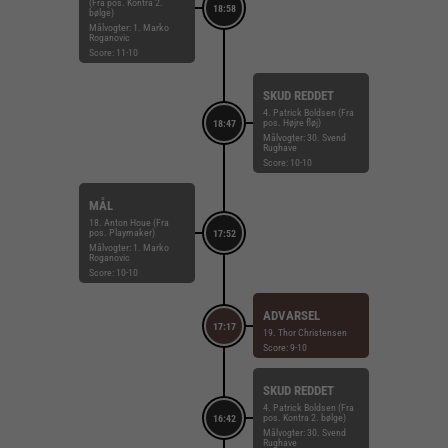
(Fra pos. Kontra 2.
18:58
bølge)
Målvogter: 1. Marko
Roganovic
Score: 11-10
SKUD REDDET
4. Patrick Boldsen (Fra
pos. Højre fløj)
18:47
Målvogter: 30. Svend
Rughave
Score: 10-10
MÅL
18. Anton Houe (Fra
pos. Playmaker)
17:52
Målvogter: 1. Marko
Roganovic
Score: 10-10
ADVARSEL
17:17
19. Thor Christensen
Score: 9-10
SKUD REDDET
4. Patrick Boldsen (Fra
pos. Kontra 2. bølge)
16:42
Målvogter: 30. Svend
Rughave