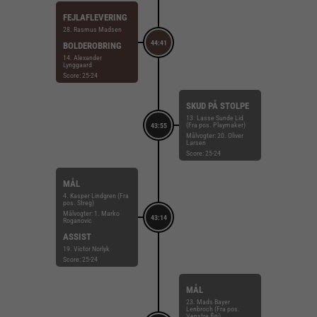
FEJLAFLEVERING
28. Rasmus Madsen
44:41
BOLDEROBRING
14. Alexander
Lynggaard
Score: 25-24
SKUD PÅ STOLPE
13. Lasse Sunde Lid
(Fra pos. Playmaker)
43:55
Målvogter: 20. Oliver
Larsen
Score: 25-24
MÅL
4. Kasper Lindgren (Fra
pos. Streg)
Målvogter: 1. Marko
43:14
Roganovic
ASSIST
19. Victor Norlyk
Score: 25-24
MÅL
23. Mads Bayer
Lenbroch (Fra pos.
Venstre fløj)