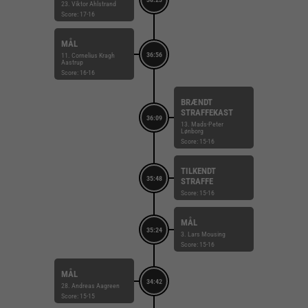
23. Viktor Ahlstrand
Score: 17-16
MÅL
36:56
11. Cornelius Kragh
Aastrup
Score: 16-16
BRÆNDT
STRAFFEKAST
36:09
13. Mads-Peter
Lønborg
Score: 15-16
TILKENDT
35:48
STRAFFE
Score: 15-16
MÅL
35:24
3. Lars Mousing
Score: 15-16
MÅL
34:42
28. Andreas Aagreen
Score: 15-15