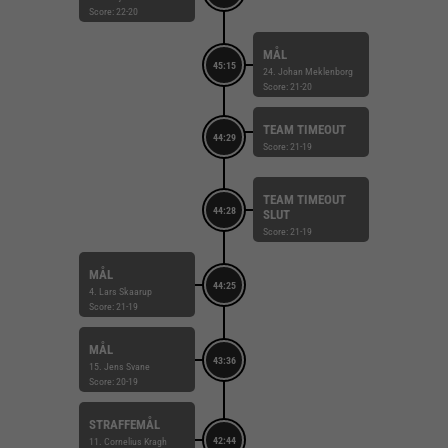
Score: 22-20
MÅL
45:15
24. Johan Meklenborg
Score: 21-20
TEAM TIMEOUT
44:29
Score: 21-19
TEAM TIMEOUT
44:28
SLUT
Score: 21-19
MÅL
44:25
4. Lars Skaarup
Score: 21-19
MÅL
43:36
15. Jens Svane
Score: 20-19
STRAFFEMÅL
42:44
11. Cornelius Kragh