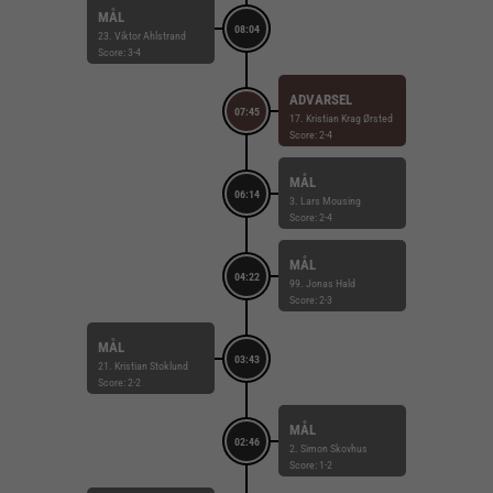
MÅL
08:04
23. Viktor Ahlstrand
Score: 3-4
ADVARSEL
07:45
17. Kristian Krag Ørsted
Score: 2-4
MÅL
06:14
3. Lars Mousing
Score: 2-4
MÅL
04:22
99. Jonas Hald
Score: 2-3
MÅL
03:43
21. Kristian Stoklund
Score: 2-2
MÅL
02:46
2. Simon Skovhus
Score: 1-2