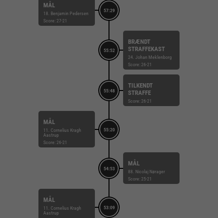
MÅL
57:29
18. Benjamin Pedersen
Score: 27-21
BRÆNDT
STRAFFEKAST
55:52
24. Johan Meklenborg
Score: 26-21
TILKENDT
55:48
STRAFFE
Score: 26-21
MÅL
55:20
11. Cornelius Kragh
Aastrup
Score: 26-21
MÅL
54:53
88. Nicolaj Nørager
Score: 25-21
MÅL
53:09
11. Cornelius Kragh
Aastrup