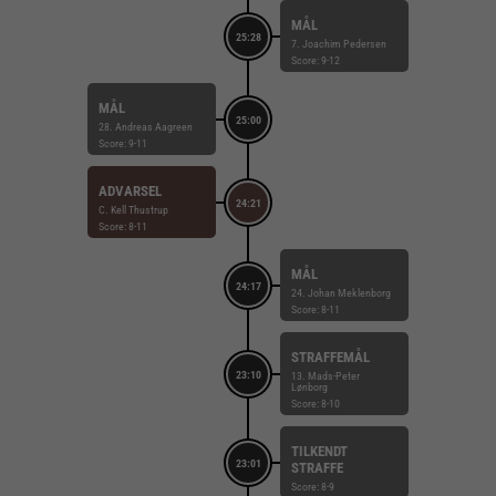
MÅL
25:28
7. Joachim Pedersen
Score: 9-12
MÅL
25:00
28. Andreas Aagreen
Score: 9-11
ADVARSEL
24:21
C. Kell Thustrup
Score: 8-11
MÅL
24:17
24. Johan Meklenborg
Score: 8-11
STRAFFEMÅL
23:10
13. Mads-Peter
Lønborg
Score: 8-10
TILKENDT
23:01
STRAFFE
Score: 8-9