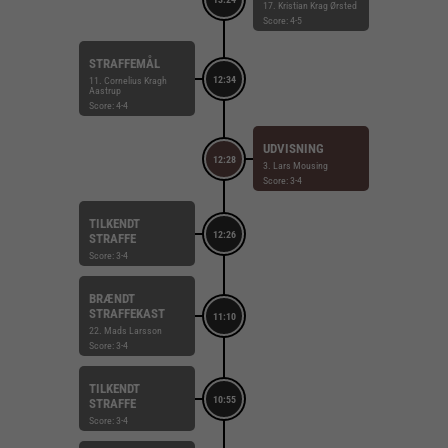
17. Kristian Krag Ørsted
Score: 4-5
STRAFFEMÅL
12:34
11. Cornelius Kragh
Aastrup
Score: 4-4
UDVISNING
12:28
3. Lars Mousing
Score: 3-4
TILKENDT
12:26
STRAFFE
Score: 3-4
BRÆNDT
STRAFFEKAST
11:10
22. Mads Larsson
Score: 3-4
TILKENDT
10:55
STRAFFE
Score: 3-4