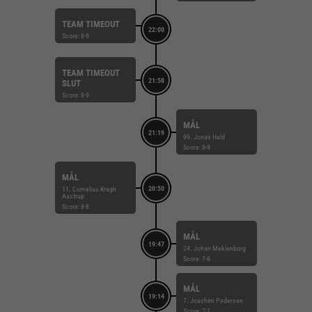
TEAM TIMEOUT
22:00
Score: 8-9
TEAM TIMEOUT
21:58
SLUT
Score: 8-9
MÅL
21:19
99. Jonas Hald
Score: 8-9
MÅL
20:50
11. Cornelius Kragh
Aastrup
Score: 8-8
MÅL
19:47
24. Johan Meklenborg
Score: 7-8
MÅL
19:14
7. Joachim Pedersen
Score: 7-7