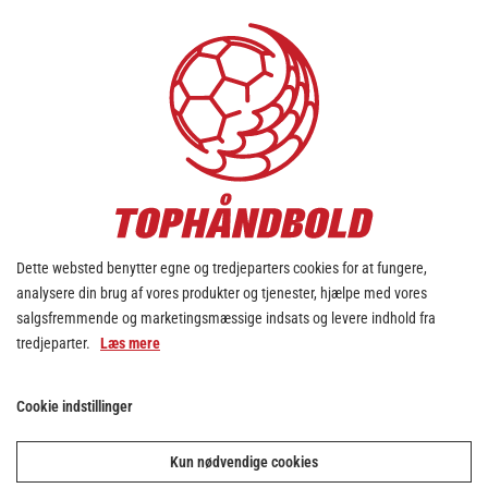
30:00
PAUSE SLUT
30:00
PAUSE
Dette websted benytter egne og tredjeparters cookies for at fungere,
analysere din brug af vores produkter og tjenester, hjælpe med vores
salgsfremmende og marketingsmæssige indsats og levere indhold fra
tredjeparter.
Læs mere
MÅL
29:59
24. Johan Meklenborg
Score: 12-14
Cookie indstillinger
MÅL
29:27
18. Benjamin Pedersen
Score: 12-13
Kun nødvendige cookies