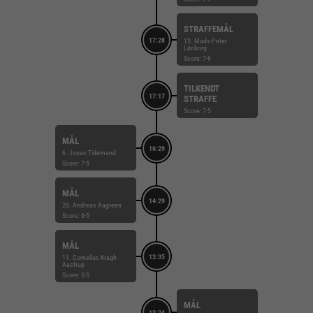
STRAFFEMÅL
17:28
13. Mads-Peter
Lønborg
Score: 7-6
TILKENDT
17:17
STRAFFE
Score: 7-5
MÅL
16:29
6. Jonas Tidemand
Score: 7-5
MÅL
14:29
28. Andreas Aagreen
Score: 6-5
MÅL
13:35
11. Cornelius Kragh
Aastrup
Score: 5-5
MÅL
13:24