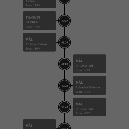
Aastrup
Score: 19-19
TILKENDT
42:37
STRAFFE
Score: 18-19
MÅL
41:29
17. Tobias Ellebæk
Score: 18-19
MÅL
41:00
99. Jonas Hald
Score: 17-19
MÅL
40:26
7. Joachim Pedersen
Score: 17-18
MÅL
38:43
99. Jonas Hald
Score: 17-17
MÅL
38:23