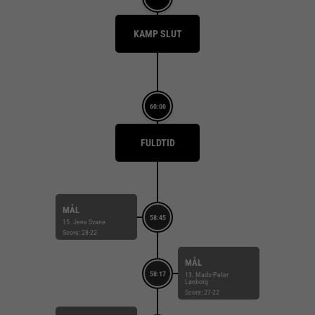
KAMP SLUT
60:00
FULDTID
MÅL
58:45
15. Jens Svane
Score: 28-22
MÅL
58:17
13. Mads-Peter
Lønborg
Score: 27-22