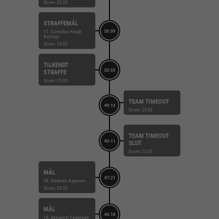
Score: 25-20
STRAFFEMÅL
50:09
11. Cornelius Kragh
Aastrup
Score: 24-20
TILKENDT
50:05
STRAFFE
Score: 23-20
TEAM TIMEOUT
49:13
Score: 23-20
TEAM TIMEOUT
49:11
SLUT
Score: 23-20
MÅL
47:27
28. Andreas Aagreen
Score: 23-20
MÅL
46:18
18. Benjamin Pedersen