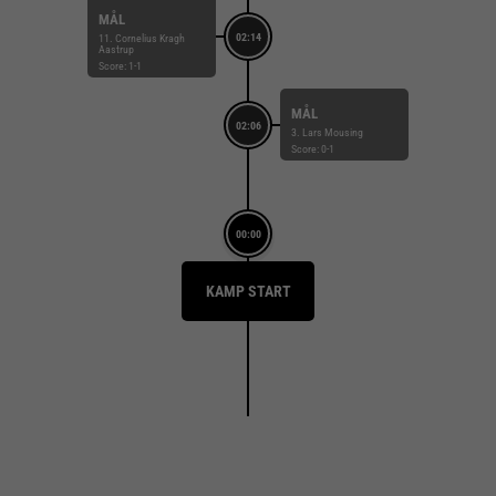
MÅL
02:14
11. Cornelius Kragh
Aastrup
Score: 1-1
MÅL
02:06
3. Lars Mousing
Score: 0-1
00:00
KAMP START