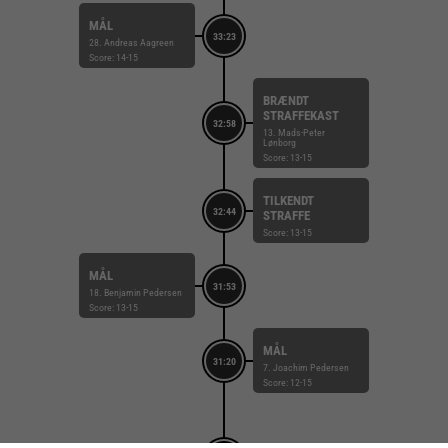
MÅL
33:23
28. Andreas Aagreen
Score: 14-15
BRÆNDT
STRAFFEKAST
32:58
13. Mads-Peter
Lønborg
Score: 13-15
TILKENDT
32:44
STRAFFE
Score: 13-15
MÅL
31:53
18. Benjamin Pedersen
Score: 13-15
MÅL
31:20
7. Joachim Pedersen
Score: 12-15