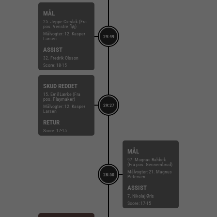
MÅL
25. Jeppe Cieslak (Fra
pos. Venstre fløj)
Målvogter: 12. Kasper
29:49
Larsen
ASSIST
32. Fredrik Olsson
Score: 18-15
SKUD REDDET
15. Emil Lærke (Fra
pos. Playmaker)
29:27
Målvogter: 12. Kasper
Larsen
RETUR
Score: 17-15
MÅL
97. Magnus Rahbek
(Fra pos. Gennembrud)
Målvogter: 21. Magnus
28:50
Petersen
ASSIST
7. Nikolaj Øris
Score: 17-15