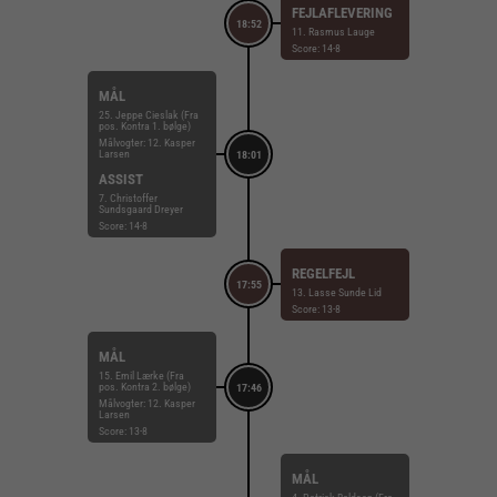
FEJLAFLEVERING
18:52
11. Rasmus Lauge
Score: 14-8
MÅL
25. Jeppe Cieslak (Fra
pos. Kontra 1. bølge)
Målvogter: 12. Kasper
Larsen
18:01
ASSIST
7. Christoffer
Sundsgaard Dreyer
Score: 14-8
REGELFEJL
17:55
13. Lasse Sunde Lid
Score: 13-8
MÅL
15. Emil Lærke (Fra
pos. Kontra 2. bølge)
17:46
Målvogter: 12. Kasper
Larsen
Score: 13-8
MÅL