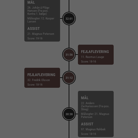
MÅL
26. Johán á Plógv
Hansen (Fra pos.
Kontra 1. bølge)
Målvogter: 12. Kasper
32:01
Larsen
ASSIST
21. Magnus Petersen
Score: 19-16
FEJLAFLEVERING
31:56
11. Rasmus Lauge
Score: 18-16
FEJLAFLEVERING
31:12
32. Fredrik Olsson
Score: 18-16
MÅL
22. Anders
Zachariassen (Fra pos.
Streg)
Målvogter: 21. Magnus
30:38
Petersen
ASSIST
97. Magnus Rahbek
Score: 18-16