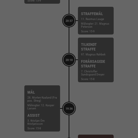
Score: 15-9
STRAFFEMÅL
11. Rasmus Lauge
20:37
Målvogter: 21. Magnus
Petersen
Score: 15-9
TILKENDT
STRAFFE
97. Magnus Rahbek
20:10
FORÅRSAGEDE
STRAFFE
7. Christoffer
Sundsgaard Dreyer
Score: 15-8
MÅL
28. Morten Kaalund (Fra
pos. Streg)
Målvogter: 12. Kasper
Larsen
19:36
ASSIST
3. Kristjan Örn
Kristjansson
Score: 15-8