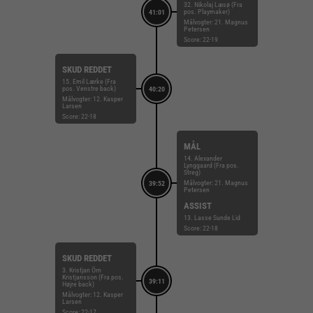
32. Nikolaj Læsø (Fra
pos. Playmaker)
41:01
Målvogter: 21. Magnus
Petersen
Score: 22-19
SKUD REDDET
15. Emil Lærke (Fra
pos. Venstre back)
40:20
Målvogter: 12. Kasper
Larsen
Score: 22-18
MÅL
14. Alexander
Lynggaard (Fra pos.
Streg)
Målvogter: 21. Magnus
39:52
Petersen
ASSIST
13. Lasse Sunde Lid
Score: 22-18
SKUD REDDET
3. Kristjan Örn
Kristjansson (Fra pos.
39:11
Højre back)
Målvogter: 12. Kasper
Larsen
Score: 22-17