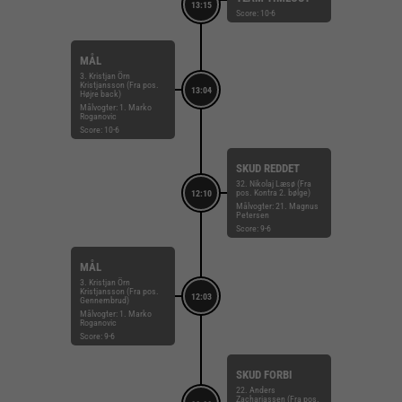
13:15
Score: 10-6
MÅL
3. Kristjan Örn
Kristjansson (Fra pos.
13:04
Højre back)
Målvogter: 1. Marko
Roganovic
Score: 10-6
SKUD REDDET
32. Nikolaj Læsø (Fra
pos. Kontra 2. bølge)
12:10
Målvogter: 21. Magnus
Petersen
Score: 9-6
MÅL
3. Kristjan Örn
Kristjansson (Fra pos.
12:03
Gennembrud)
Målvogter: 1. Marko
Roganovic
Score: 9-6
SKUD FORBI
22. Anders
Zachariassen (Fra pos.