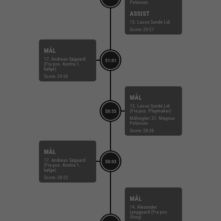
Petersen
ASSIST
13. Lasse Sunde Lid
Score: 29-27
MÅL
17. Andreas Søgaard
51:01
(Fra pos. Kontra 1.
bølge)
Score: 29-26
MÅL
13. Lasse Sunde Lid
(Fra pos. Playmaker)
50:55
Målvogter: 21. Magnus
Petersen
Score: 28-26
MÅL
17. Andreas Søgaard
50:03
(Fra pos. Kontra 1.
bølge)
Score: 28-25
MÅL
14. Alexander
Lynggaard (Fra pos.
Streg)