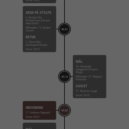
Score: 26-22
SKUD PÅ STOLPE
3. Kristjan Örn
Kristjansson (Fra pos.
Højre back)
Målvogter: 12. Kasper
46:01
Larsen
RETUR
7. Christoffer
Sundsgaard Dreyer
Score: 26-22
MÅL
14. Alexander
Lynggaard (Fra pos.
Streg)
Målvogter: 21. Magnus
45:13
Petersen
ASSIST
11. Rasmus Lauge
Score: 26-22
UDVISNING
45:02
17. Andreas Søgaard
Score: 26-21