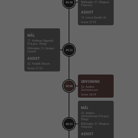
Målvogter: 21. Magnus
49:58
Petersen
ASSIST
13. Lasse Sunde Lid
Score: 27-25
MÅL
17. Andreas Søgaard
(Fra pos. Streg)
Målvogter: 12. Kasper
49:22
Larsen
ASSIST
32. Fredrik Olsson
Score: 27-24
UDVISNING
49:08
22. Anders
Zachariassen
Score: 26-24
MÅL
22. Anders
Zachariassen (Fra pos.
Streg)
Målvogter: 21. Magnus
48:33
Petersen
ASSIST