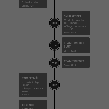
20. Morten Balling
Score: 33-28
SKUD REDDET
32. Nikolaj Læsø (Fra
pos. Playmaker)
55:52
Målvogter: 21. Magnus
Petersen
Score: 32-28
TEAM TIMEOUT
55:42
SLUT
Score: 32-28
TEAM TIMEOUT
55:42
Score: 32-28
STRAFFEMÅL
26. Johán á Plógv
Hansen
55:39
Målvogter: 12. Kasper
Larsen
Score: 32-28
TILKENDT
STRAFFE