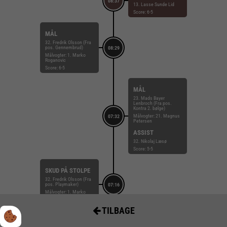
08:37
13. Lasse Sunde Lid
Score: 6-5
MÅL
32. Fredrik Olsson (Fra
pos. Gennembrud)
08:29
Målvogter: 1. Marko
Roganovic
Score: 6-5
MÅL
23. Mads Bayer
Lenbroch (Fra pos.
Kontra 2. bølge)
Målvogter: 21. Magnus
07:32
Petersen
ASSIST
32. Nikolaj Læsø
Score: 5-5
SKUD PÅ STOLPE
32. Fredrik Olsson (Fra
pos. Playmaker)
07:16
Målvogter: 1. Marko
Roganovic
Score: 5-4
TILBAGE
MÅL