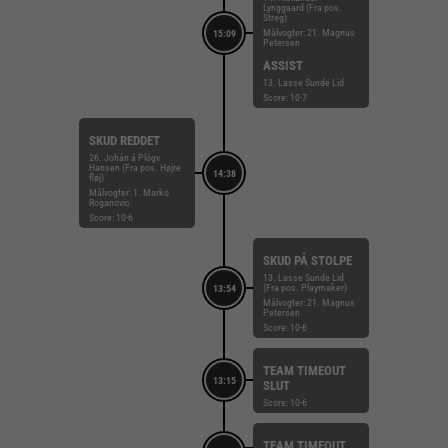
Lynggaard (Fra pos.
Streg)
Målvogter: 21. Magnus
15:09
Petersen
ASSIST
13. Lasse Sunde Lid
Score: 10-7
SKUD REDDET
26. Johán á Plógv
Hansen (Fra pos. Højre
14:38
fløj)
Målvogter: 1. Marko
Roganovic
Score: 10-6
SKUD PÅ STOLPE
13. Lasse Sunde Lid
(Fra pos. Playmaker)
13:54
Målvogter: 21. Magnus
Petersen
Score: 10-6
TEAM TIMEOUT
13:15
SLUT
Score: 10-6
TEAM TIMEOUT