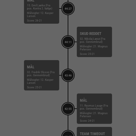
MÅL
15. Emil Lærke (Fra
pos. Kontra 2. bølge)
44:27
Målvogter: 12. Kasper
Larsen
Score: 26-21
SKUD REDDET
32. Nikolaj Læsø (Fra
pos. Gennembrud)
44:11
Målvogter: 21. Magnus
Petersen
Score: 25-21
MÅL
32. Fredrik Olsson (Fra
pos. Gennembrud)
43:46
Målvogter: 12. Kasper
Larsen
Score: 25-21
MÅL
11. Rasmus Lauge (Fra
pos. Gennembrud)
42:55
Målvogter: 21. Magnus
Petersen
Score: 24-21
TEAM TIMEOUT