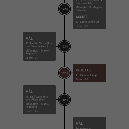
4. Patrick Boldsen (Fra
pos. Højre fløj)
Målvogter: 21. Magnus
17:35
Petersen
ASSIST
13. Lasse Sunde Lid
Score: 12-8
MÅL
32. Fredrik Olsson (Fra
pos. Venstre back)
16:51
Målvogter: 1. Marko
Roganovic
Score: 12-7
REGELFEJL
16:16
11. Rasmus Lauge
Score: 11-7
MÅL
15. Emil Lærke (Fra
pos. Playmaker)
15:41
Målvogter: 1. Marko
Roganovic
Score: 11-7
MÅL
14. Alexander