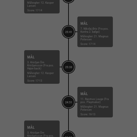
Målvogter: 12. Kasper
Larsen
Score: 17-14
MÅL
7. Nikolaj Øris (Fra pos.
Kontra 2. bølge)
25:41
Målvogter: 21. Magnus
Petersen
Score: 17-14
MÅL
3. Kristjan Örn
Kristjansson (Fra pos.
25:33
Højre back)
Målvogter: 12. Kasper
Larsen
Score: 17-13
MÅL
11. Rasmus Lauge (Fra
pos. Playmaker)
24:51
Målvogter: 21. Magnus
Petersen
Score: 16-13
MÅL
3. Kristjan Örn
Kristjansson (Fra pos.