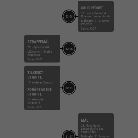
SKUD REDDET
13. Lasse Sunde Lid
(Fra pos. Gennembrud)
53:08
Målvogter: 21. Magnus
Petersen
Score: 30-27
STRAFFEMÅL
25. Jeppe Cieslak
52:26
Målvogter: 1. Marko
Roganovic
Score: 30-27
TILKENDT
STRAFFE
17. Andreas Søgaard
52:21
FORÅRSAGEDE
STRAFFE
14. Alexander
Lynggaard
Score: 29-27
MÅL
23. Mads Bayer
Lenbroch (Fra pos.
Venstre fløj)
Målvogter: 21. Magnus
51:47