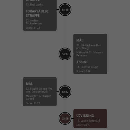
15. Emil Lærke
55:10
FORÅRSAGEDE
STRAFFE
22. Anders
Zachariassen
Score: 31-28
MÅL
32. Nikolaj Læsø (Fra
pos. Streg)
Målvogter: 21. Magnus
54:37
Petersen
ASSIST
11. Rasmus Lauge
Score: 31-28
MÅL
32. Fredrik Olsson (Fra
pos. Gennembrud)
53:32
Målvogter: 12. Kasper
Larsen
Score: 31-27
UDVISNING
53:08
13. Lasse Sunde Lid
Score: 30-27