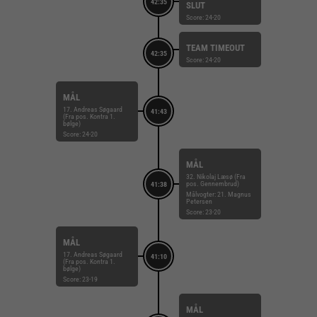
42:35
SLUT
Score: 24-20
TEAM TIMEOUT
42:35
Score: 24-20
MÅL
17. Andreas Søgaard
41:43
(Fra pos. Kontra 1.
bølge)
Score: 24-20
MÅL
32. Nikolaj Læsø (Fra
pos. Gennembrud)
41:38
Målvogter: 21. Magnus
Petersen
Score: 23-20
MÅL
17. Andreas Søgaard
41:10
(Fra pos. Kontra 1.
bølge)
Score: 23-19
MÅL