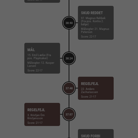
SKUD REDDET
97. Magnus Rahbek
(Fra pos. Kontra 2.
38:40
bølge)
Målvogter: 21. Magnus
Petersen
Score: 22-17
MÅL
15. Emil Lærke (Fra
pos. Playmaker)
38:24
Målvogter: 12. Kasper
Larsen
Score: 22-17
REGELFEJL
37:48
22. Anders
Zachariassen
Score: 21-17
REGELFEJL
37:07
3. Kristjan Örn
Kristjansson
Score: 21-17
SKUD FORBI