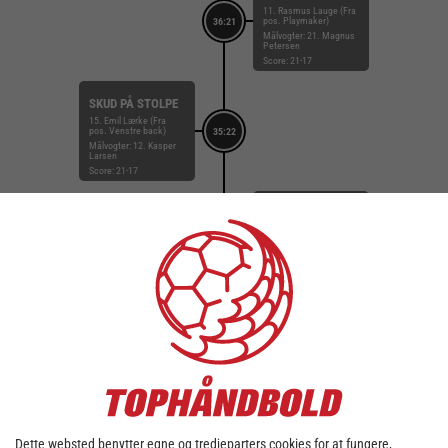
11. Rasmus Lauge (Fra
pos. Playmaker)
36:21
Målvogter: 21. Magnus
Petersen
Score: 21-17
SKUD PÅ STOLPE
15. Emil Lærke (Fra
pos. Venstre back)
35:22
Målvogter: 12. Kasper
Larsen
Score: 21-17
MÅL
11. Rasmus Lauge (Fra
pos. Gennembrud)
34:40
Målvogter: 21. Magnus
Petersen
Score: 21-17
MÅL
15. Emil Lærke (Fra
pos. Venstre back)
34:10
Målvogter: 12. Kasper
Larsen
Score: 21-16
SKUD REDDET
Dette websted benytter egne og tredjeparters cookies for at fungere,