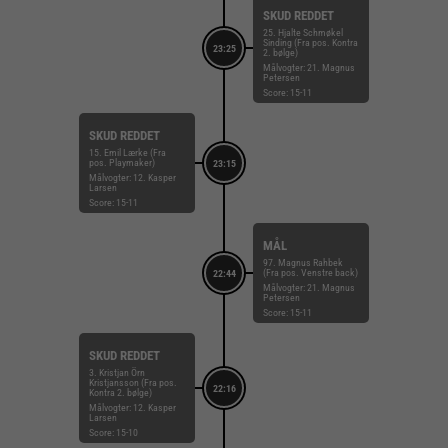
SKUD REDDET
25. Hjalte Schmøkel
Sinding (Fra pos. Kontra
23:25
2. bølge)
Målvogter: 21. Magnus
Petersen
Score: 15-11
SKUD REDDET
15. Emil Lærke (Fra
pos. Playmaker)
23:15
Målvogter: 12. Kasper
Larsen
Score: 15-11
MÅL
97. Magnus Rahbek
(Fra pos. Venstre back)
22:44
Målvogter: 21. Magnus
Petersen
Score: 15-11
SKUD REDDET
3. Kristjan Örn
Kristjansson (Fra pos.
22:16
Kontra 2. bølge)
Målvogter: 12. Kasper
Larsen
Score: 15-10