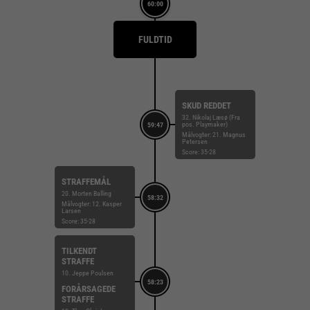
60:00
FULDTID
SKUD REDDET
32. Nikolaj Læsø (Fra
pos. Playmaker)
59:47
Målvogter: 21. Magnus
Petersen
Score: 35-28
STRAFFEMÅL
20. Morten Balling
58:32
Målvogter: 12. Kasper
Larsen
Score: 35-28
TILKENDT
STRAFFE
10. Jeppe Poulsen
58:23
FORÅRSAGEDE
STRAFFE