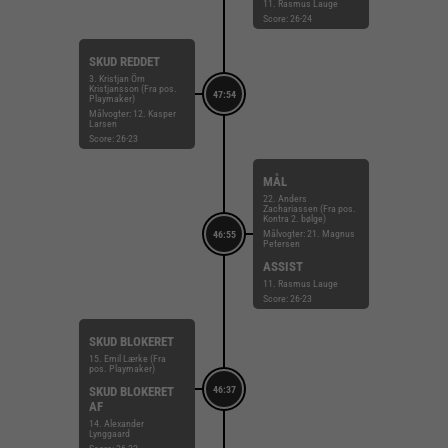
11. Rasmus Lauge
Score: 26-24
SKUD REDDET
3. Kristjan Örn
Kristjansson (Fra pos.
47:54
Playmaker)
Målvogter: 12. Kasper
Larsen
Score: 26-23
MÅL
22. Anders
Zachariassen (Fra pos.
Kontra 2. bølge)
Målvogter: 21. Magnus
46:55
Petersen
ASSIST
11. Rasmus Lauge
Score: 26-23
SKUD BLOKERET
15. Emil Lærke (Fra
pos. Playmaker)
SKUD BLOKERET
46:37
AF
14. Alexander
Lynggaard