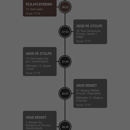
FEJLAFLEVERING
28:22
15. Emil Lærke
Score: 17-14
SKUD PÅ STOLPE
19. Thor Christensen
27:52
(Fra pos. Kontra 1.
bølge)
Score: 17-14
SKUD PÅ STOLPE
15. Emil Lærke (Fra
pos. Venstre back)
27:44
Målvogter: 12. Kasper
Larsen
Score: 17-14
SKUD REDDET
97. Magnus Rahbek
(Fra pos. Playmaker)
26:57
Målvogter: 21. Magnus
Petersen
Score: 17-14
SKUD REDDET
3. Kristjan Örn
Kristjansson (Fra pos.
26:20
Venstre back)