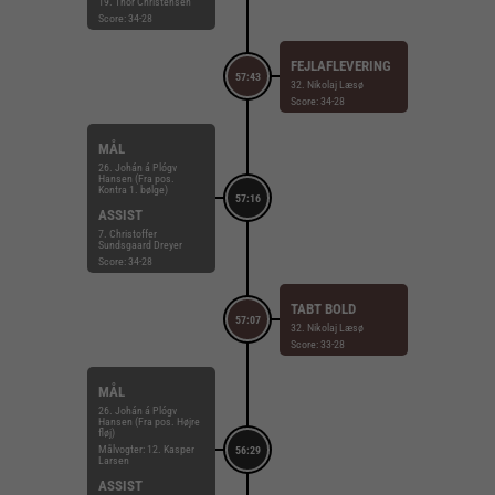
19. Thor Christensen
Score: 34-28
FEJLAFLEVERING
57:43
32. Nikolaj Læsø
Score: 34-28
MÅL
26. Johán á Plógv
Hansen (Fra pos.
Kontra 1. bølge)
57:16
ASSIST
7. Christoffer
Sundsgaard Dreyer
Score: 34-28
TABT BOLD
57:07
32. Nikolaj Læsø
Score: 33-28
MÅL
26. Johán á Plógv
Hansen (Fra pos. Højre
fløj)
Målvogter: 12. Kasper
56:29
Larsen
ASSIST