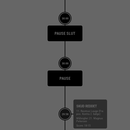
30:00
PAUSE SLUT
30:00
PAUSE
SKUD REDDET
11. Rasmus Lauge (Fra
pos. Kontra 2. bølge)
29:58
Målvogter: 21. Magnus
Petersen
Score: 18-15