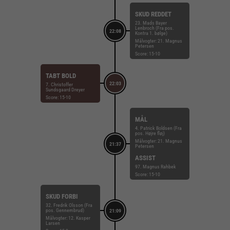
SKUD REDDET
23. Mads Bayer
Lenbroch (Fra pos.
22:08
Kontra 1. bølge)
Målvogter: 21. Magnus
Petersen
Score: 15-10
TABT BOLD
22:03
7. Christoffer
Sundsgaard Dreyer
Score: 15-10
MÅL
4. Patrick Boldsen (Fra
pos. Højre fløj)
Målvogter: 21. Magnus
21:37
Petersen
ASSIST
97. Magnus Rahbek
Score: 15-10
SKUD FORBI
32. Fredrik Olsson (Fra
pos. Gennembrud)
21:09
Målvogter: 12. Kasper
Larsen