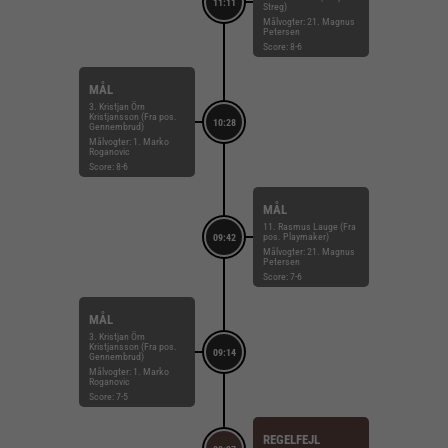
11:11
Streg)
Målvogter: 21. Magnus
Petersen
Score: 8-6
MÅL
3. Kristjan Örn
Kristjansson (Fra pos.
10:28
Gennembrud)
Målvogter: 1. Marko
Roganovic
Score: 8-6
MÅL
11. Rasmus Lauge (Fra
pos. Playmaker)
09:42
Målvogter: 21. Magnus
Petersen
Score: 7-6
MÅL
3. Kristjan Örn
Kristjansson (Fra pos.
09:14
Gennembrud)
Målvogter: 1. Marko
Roganovic
Score: 7-5
REGELFEJL