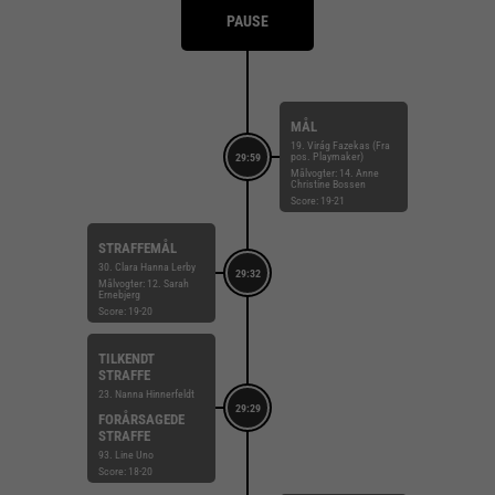
PAUSE
MÅL
19. Virág Fazekas (Fra
pos. Playmaker)
29:59
Målvogter: 14. Anne
Christine Bossen
Score: 19-21
STRAFFEMÅL
30. Clara Hanna Lerby
29:32
Målvogter: 12. Sarah
Ernebjerg
Score: 19-20
TILKENDT
STRAFFE
23. Nanna Hinnerfeldt
29:29
FORÅRSAGEDE
STRAFFE
93. Line Uno
Score: 18-20