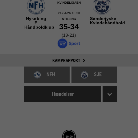
KVINDELIGAEN
21-04-26 18:30
Nykøbing
Sønderjyske
STILLING
F.
Kvindehåndbold
35-34
Håndboldklub
(19-21)
KAMPRAPPORT
NFH
SJE
Hændelser
60:00