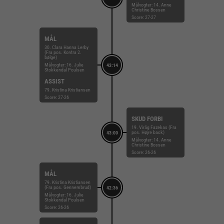
Målvogter: 14. Anne
Christine Bossen
Score: 27-27
MÅL
30. Clara Hanna Lerby
(Fra pos. Kontra 2.
bølge)
Målvogter: 16. Julie
43:14
Stokkendal Poulsen
ASSIST
79. Kristina Kristiansen
Score: 27-26
SKUD FORBI
19. Virág Fazekas (Fra
pos. Højre back)
43:00
Målvogter: 14. Anne
Christine Bossen
Score: 26-26
MÅL
79. Kristina Kristiansen
(Fra pos. Gennembrud)
42:36
Målvogter: 16. Julie
Stokkendal Poulsen
Score: 26-26