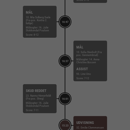
MÅL
10. Mia Solberg Svele
(Fra pos. Kontra 2.
16:47
bølge)
Målvogter: 16. Julie
Stokkendal Poulsen
Score: 8-12
MÅL
10. Sofia Stenholt (Fra
pos. Gennembrud)
Målvogter: 14. Anne
16:37
Christine Bossen
ASSIST
93. Line Uno
Score: 7-12
SKUD REDDET
23. Nanna Hinnerfeldt
(Fra pos. Streg)
16:01
Målvogter: 16. Julie
Stokkendal Poulsen
Score: 7-11
UDVISNING
15:23
32. Emilie Clemmensen