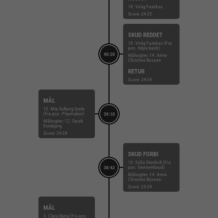
19. Virág Fazekas
Score: 24-25
SKUD REDDET
19. Virág Fazekas (Fra
pos. Højre back)
40:20
Målvogter: 14. Anne
Christine Bossen
RETUR
Score: 24-24
MÅL
10. Mia Solberg Svele
(Fra pos. Playmaker)
39:10
Målvogter: 12. Sarah
Ernebjerg
Score: 24-24
SKUD FORBI
10. Sofia Stenholt (Fra
pos. Gennembrud)
38:42
Målvogter: 14. Anne
Christine Bossen
Score: 23-24
MÅL
3. Clara Bang (Fra pos.