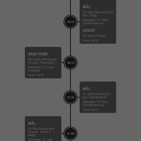
MÅL
22. Olivia Simonsen (Fra
pos. Streg)
Målvogter: 14. Anne
28:52
Christine Bossen
ASSIST
28. Sarah Paulsen
Score: 18-20
SKUD FORBI
79. Kristina Kristiansen
(Fra pos. Playmaker)
28:19
Målvogter: 12. Sarah
Ernebjerg
Score: 18-19
MÅL
10. Sofia Stenholt (Fra
pos. Gennembrud)
27:35
Målvogter: 14. Anne
Christine Bossen
Score: 18-19
MÅL
10. Mia Solberg Svele
(Fra pos. Kontra 2.
27:00
bølge)
Målvogter: 16. Julie