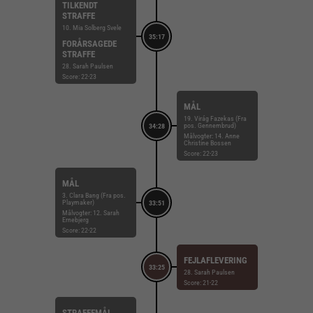
TILKENDT
STRAFFE
10. Mia Solberg Svele
35:17
FORÅRSAGEDE
STRAFFE
28. Sarah Paulsen
Score: 22-23
MÅL
19. Virág Fazekas (Fra
pos. Gennembrud)
34:28
Målvogter: 14. Anne
Christine Bossen
Score: 22-23
MÅL
3. Clara Bang (Fra pos.
Playmaker)
33:51
Målvogter: 12. Sarah
Ernebjerg
Score: 22-22
FEJLAFLEVERING
33:25
28. Sarah Paulsen
Score: 21-22
STRAFFEMÅL