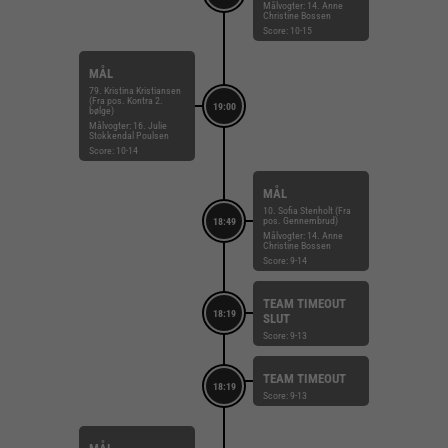
Målvogter: 14. Anne
Christine Bossen
Score: 10-15
MÅL
79. Kristina Kristiansen
(Fra pos. Kontra 2.
19:00
bølge)
Målvogter: 16. Julie
Stokkendal Poulsen
Score: 10-14
MÅL
10. Sofia Stenholt (Fra
pos. Gennembrud)
18:49
Målvogter: 14. Anne
Christine Bossen
Score: 9-14
TEAM TIMEOUT
18:19
SLUT
Score: 9-13
TEAM TIMEOUT
18:19
Score: 9-13