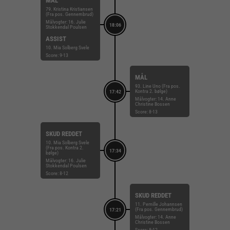
MÅL
79. Kristina Kristiansen
(Fra pos. Gennembrud)
Målvogter: 16. Julie
18:06
Stokkendal Poulsen
ASSIST
10. Mia Solberg Svele
Score: 9-13
MÅL
93. Line Uno (Fra pos.
Kontra 2. bølge)
17:42
Målvogter: 14. Anne
Christine Bossen
Score: 8-13
SKUD REDDET
10. Mia Solberg Svele
(Fra pos. Kontra 2.
17:34
bølge)
Målvogter: 16. Julie
Stokkendal Poulsen
Score: 8-12
SKUD REDDET
11. Pernille Johannsen
(Fra pos. Gennembrud)
17:21
Målvogter: 14. Anne
Christine Bossen
Score: 8-12