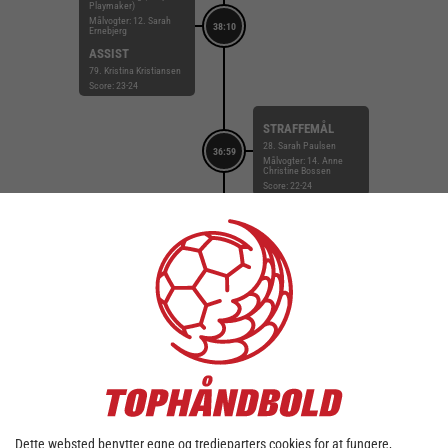
Playmaker)
Målvogter: 12. Sarah
38:10
Ernebjerg
ASSIST
79. Kristina Kristiansen
Score: 23-24
STRAFFEMÅL
28. Sarah Paulsen
36:59
Målvogter: 14. Anne
Christine Bossen
Score: 22-24
UDVISNING
36:57
8. Stine Eiberg
Score: 22-23
TILKENDT
STRAFFE
10. Sofia Stenholt
36:57
FORÅRSAGEDE
STRAFFE
8. Stine Eiberg
Score: 22-23
Dette websted benytter egne og tredjeparters cookies for at fungere,