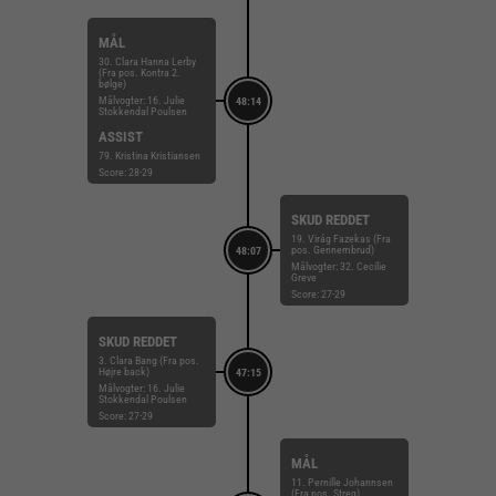
MÅL
30. Clara Hanna Lerby
(Fra pos. Kontra 2.
bølge)
Målvogter: 16. Julie
48:14
Stokkendal Poulsen
ASSIST
79. Kristina Kristiansen
Score: 28-29
SKUD REDDET
19. Virág Fazekas (Fra
pos. Gennembrud)
48:07
Målvogter: 32. Cecilie
Greve
Score: 27-29
SKUD REDDET
3. Clara Bang (Fra pos.
Højre back)
47:15
Målvogter: 16. Julie
Stokkendal Poulsen
Score: 27-29
MÅL
11. Pernille Johannsen
(Fra pos. Streg)