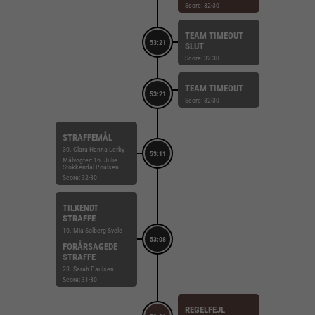
Score: 32-30
TEAM TIMEOUT
53:21
SLUT
Score: 32-30
TEAM TIMEOUT
53:21
Score: 32-30
STRAFFEMÅL
30. Clara Hanna Lerby
53:11
Målvogter: 16. Julie
Stokkendal Poulsen
Score: 32-30
TILKENDT
STRAFFE
10. Mia Solberg Svele
53:08
FORÅRSAGEDE
STRAFFE
28. Sarah Paulsen
Score: 31-30
REGELFEJL