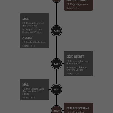
20. Maja Magnussen
Score: 14-16
MÅL
23. Nanna Hinnerfeldt
(Fra pos. Streg)
Målvogter: 16. Julie
22:20
Stokkendal Poulsen
ASSIST
79. Kristina Kristiansen
Score: 14-16
SKUD REDDET
93. Line Uno (Fra pos.
Gennembrud)
22:08
Målvogter: 14. Anne
Christine Bossen
Score: 13-16
MÅL
10. Mia Solberg Svele
21:33
(Fra pos. Kontra 1.
bølge)
Score: 13-16
FEJLAFLEVERING
21:29
10. Sofia Stenholt