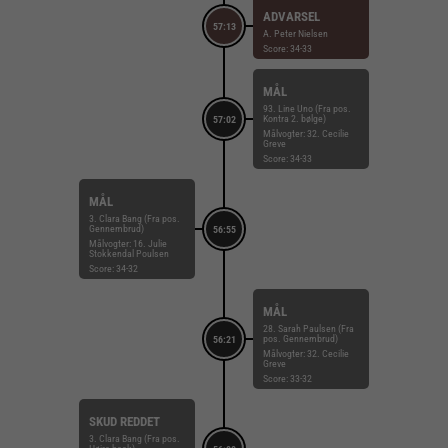
ADVARSEL
57:13
A. Peter Nielsen
Score: 34-33
MÅL
93. Line Uno (Fra pos.
Kontra 2. bølge)
57:02
Målvogter: 32. Cecilie
Greve
Score: 34-33
MÅL
3. Clara Bang (Fra pos.
Gennembrud)
56:55
Målvogter: 16. Julie
Stokkendal Poulsen
Score: 34-32
MÅL
28. Sarah Paulsen (Fra
pos. Gennembrud)
56:21
Målvogter: 32. Cecilie
Greve
Score: 33-32
SKUD REDDET
3. Clara Bang (Fra pos.