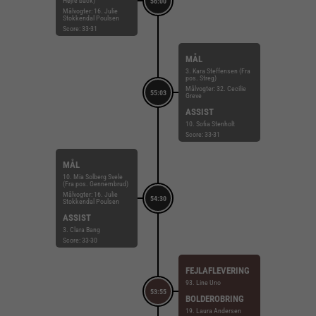
Højre back)
56:00
Målvogter: 16. Julie
Stokkendal Poulsen
Score: 33-31
MÅL
3. Kara Steffensen (Fra
pos. Streg)
Målvogter: 32. Cecilie
55:03
Greve
ASSIST
10. Sofia Stenholt
Score: 33-31
MÅL
10. Mia Solberg Svele
(Fra pos. Gennembrud)
Målvogter: 16. Julie
54:30
Stokkendal Poulsen
ASSIST
3. Clara Bang
Score: 33-30
FEJLAFLEVERING
93. Line Uno
53:55
BOLDEROBRING
19. Laura Andersen