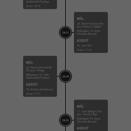
Stokkendal Poulsen
Score: 18-18
MÅL
28. Sarah Paulsen (Fra
pos. Kontra 2. bølge)
Målvogter: 14. Anne
26:51
Christine Bossen
ASSIST
93. Line Uno
Score: 17-18
MÅL
23. Nanna Hinnerfeldt
(Fra pos. Streg)
Målvogter: 16. Julie
26:44
Stokkendal Poulsen
ASSIST
79. Kristina Kristiansen
Score: 17-17
MÅL
17. June Bøttger (Fra
pos. Venstre fløj)
Målvogter: 14. Anne
26:01
Christine Bossen
ASSIST