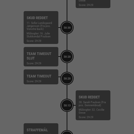
Greve
Score: 29-29
SKUD REDDET
11. Sofie Lundsgaard
Jørgensen (Fra pos.
50:30
Venstre back)
Målvogter: 16. Julie
Stokkendal Poulsen
Score: 29-29
TEAM TIMEOUT
50:20
SLUT
Score: 29-29
TEAM TIMEOUT
50:20
Score: 29-29
SKUD REDDET
28. Sarah Paulsen (Fra
pos. Gennembrud)
50:13
Målvogter: 32. Cecilie
Greve
Score: 29-29
STRAFFEMÅL