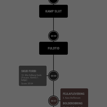
KAMP SLUT
60:00
FULDTID
SKUD FORBI
10. Mia Solberg Svele
60:00
(Fra pos. Kontra 1.
bølge)
Score: 35-34
FEJLAFLEVERING
3. Kara Steffensen
59:57
BOLDEROBRING