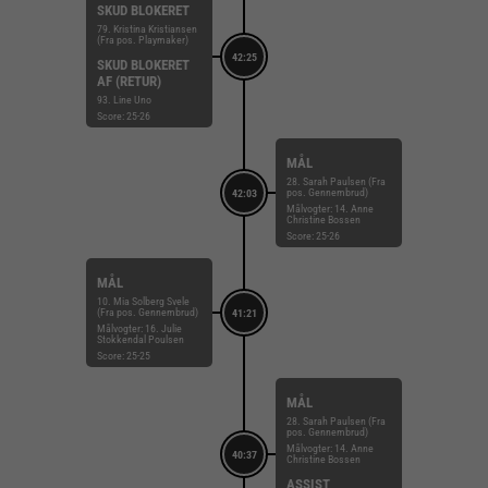
SKUD BLOKERET
79. Kristina Kristiansen
(Fra pos. Playmaker)
42:25
SKUD BLOKERET
AF (RETUR)
93. Line Uno
Score: 25-26
MÅL
28. Sarah Paulsen (Fra
pos. Gennembrud)
42:03
Målvogter: 14. Anne
Christine Bossen
Score: 25-26
MÅL
10. Mia Solberg Svele
(Fra pos. Gennembrud)
41:21
Målvogter: 16. Julie
Stokkendal Poulsen
Score: 25-25
MÅL
28. Sarah Paulsen (Fra
pos. Gennembrud)
Målvogter: 14. Anne
40:37
Christine Bossen
ASSIST