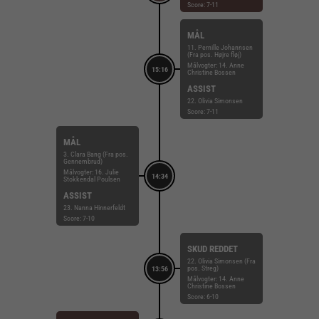
Score: 7-11
MÅL
11. Pernille Johannsen
(Fra pos. Højre fløj)
Målvogter: 14. Anne
15:16
Christine Bossen
ASSIST
22. Olivia Simonsen
Score: 7-11
MÅL
3. Clara Bang (Fra pos.
Gennembrud)
Målvogter: 16. Julie
14:34
Stokkendal Poulsen
ASSIST
23. Nanna Hinnerfeldt
Score: 7-10
SKUD REDDET
22. Olivia Simonsen (Fra
pos. Streg)
13:56
Målvogter: 14. Anne
Christine Bossen
Score: 6-10