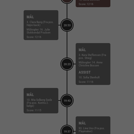
Score: 12-16
MÅL
3. Clara Bang (Fra pos.
Højre back)
20:53
Målvogter: 16. Julie
Stokkendal Poulsen
Score: 12-16
MÅL
3. Kara Steffensen (Fra
pos. Streg)
Målvogter: 14. Anne
20:23
Christine Bossen
ASSIST
10. Sofia Stenholt
Score: 11-16
MÅL
10. Mia Solberg Svele
19:43
(Fra pos. Kontra 2.
bølge)
Score: 11-15
MÅL
93. Line Uno (Fra pos.
Playmaker)
19:37