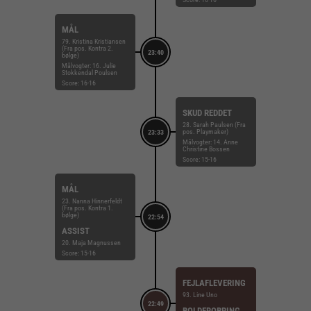
MÅL
79. Kristina Kristiansen
(Fra pos. Kontra 2.
23:40
bølge)
Målvogter: 16. Julie
Stokkendal Poulsen
Score: 16-16
SKUD REDDET
28. Sarah Paulsen (Fra
pos. Playmaker)
23:33
Målvogter: 14. Anne
Christine Bossen
Score: 15-16
MÅL
23. Nanna Hinnerfeldt
(Fra pos. Kontra 1.
bølge)
22:54
ASSIST
20. Maja Magnussen
Score: 15-16
FEJLAFLEVERING
93. Line Uno
22:49
BOLDEROBRING