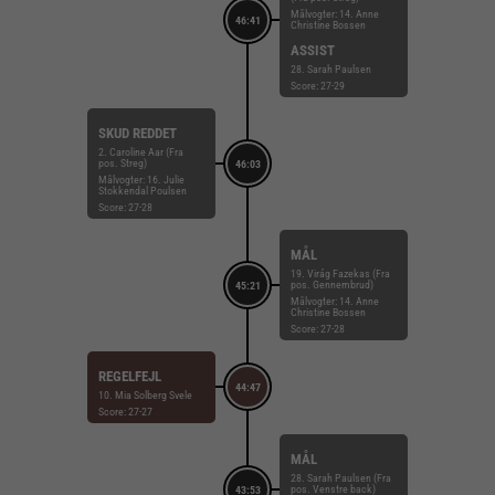
Målvogter: 14. Anne
46:41
Christine Bossen
ASSIST
28. Sarah Paulsen
Score: 27-29
SKUD REDDET
2. Caroline Aar (Fra
pos. Streg)
46:03
Målvogter: 16. Julie
Stokkendal Poulsen
Score: 27-28
MÅL
19. Virág Fazekas (Fra
pos. Gennembrud)
45:21
Målvogter: 14. Anne
Christine Bossen
Score: 27-28
REGELFEJL
44:47
10. Mia Solberg Svele
Score: 27-27
MÅL
28. Sarah Paulsen (Fra
pos. Venstre back)
43:53