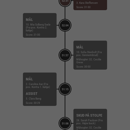
52:31
3. Kara Steffensen
Score: 31-30
MÅL
10. Mia Solberg Svele
52:04
(Fra pos. Kontra 2.
bølge)
Score: 31-30
MÅL
10. Sofia Stenholt (Fra
pos. Gennembrud)
51:57
Målvogter: 32. Cecilie
Greve
Score: 30-30
MÅL
2. Caroline Aar (Fra
pos. Kontra 1. bølge)
51:15
ASSIST
3. Clara Bang
Score: 30-29
SKUD PÅ STOLPE
28. Sarah Paulsen (Fra
pos. Højre back)
51:08
Målvogter: 32. Cecilie