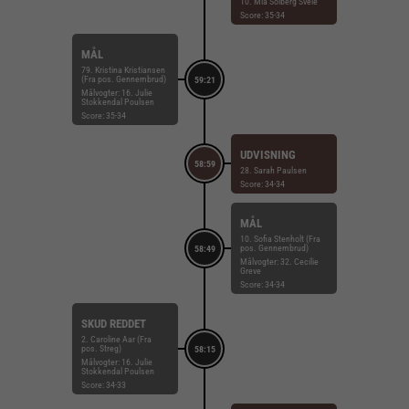
10. Mia Solberg Svele
Score: 35-34
MÅL
79. Kristina Kristiansen
(Fra pos. Gennembrud)
59:21
Målvogter: 16. Julie
Stokkendal Poulsen
Score: 35-34
UDVISNING
58:59
28. Sarah Paulsen
Score: 34-34
MÅL
10. Sofia Stenholt (Fra
pos. Gennembrud)
58:49
Målvogter: 32. Cecilie
Greve
Score: 34-34
SKUD REDDET
2. Caroline Aar (Fra
pos. Streg)
58:15
Målvogter: 16. Julie
Stokkendal Poulsen
Score: 34-33