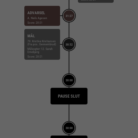
ADVARSEL
31:27
A. Niels Agesen
Score: 20-21
MÅL
79. Kristina Kristiansen
(Fra pos. Gennembrud)
30:52
Målvogter: 12. Sarah
Ernebjerg
Score: 20-21
30:00
PAUSE SLUT
30:00