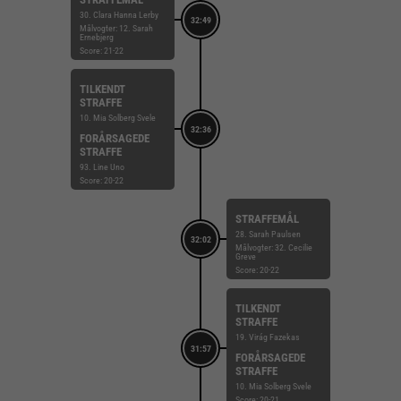
30. Clara Hanna Lerby
32:49
Målvogter: 12. Sarah
Ernebjerg
Score: 21-22
TILKENDT
STRAFFE
10. Mia Solberg Svele
32:36
FORÅRSAGEDE
STRAFFE
93. Line Uno
Score: 20-22
STRAFFEMÅL
28. Sarah Paulsen
32:02
Målvogter: 32. Cecilie
Greve
Score: 20-22
TILKENDT
STRAFFE
19. Virág Fazekas
31:57
FORÅRSAGEDE
STRAFFE
10. Mia Solberg Svele
Score: 20-21