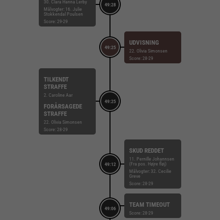
30. Clara Hanna Lerby
49:28
Målvogter: 16. Julie
Stokkendal Poulsen
Score: 29-29
UDVISNING
49:25
22. Olivia Simonsen
Score: 28-29
TILKENDT
STRAFFE
2. Caroline Aar
49:25
FORÅRSAGEDE
STRAFFE
22. Olivia Simonsen
Score: 28-29
SKUD REDDET
11. Pernille Johannsen
(Fra pos. Højre fløj)
49:12
Målvogter: 32. Cecilie
Greve
Score: 28-29
TEAM TIMEOUT
49:06
Score: 28-29