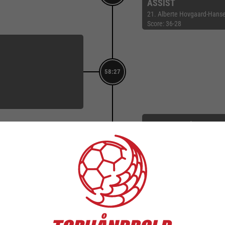
ASSIST
21. Alberte Hovgaard-Hans
Score: 36-28
58:27
STRAFFEMÅL
7. Emilie Ytting Pedersen
57:55
Målvogter: 12. Anna Kriste
Score: 35-27
57:51