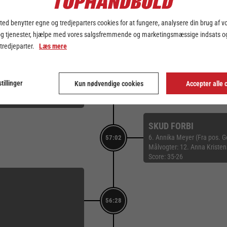
TILKENDT STRAFFE
21. Alberte Hovgaard-Hans
57:51
ed benytter egne og tredjeparters cookies for at fungere, analysere din brug af v
FORÅRSAGEDE STRA
og tjenester, hjælpe med vores salgsfremmende og marketingsmæssige indsats og
22. Line Haugsted
 tredjeparter.
Læs mere
Score: 35-26
tillinger
57:26
Kun nødvendige cookies
Accepter alle 
SKUD FORBI
6. Annika Meyer (Fra pos. 
57:02
Målvogter: 12. Anna Kriste
Score: 35-26
56:28