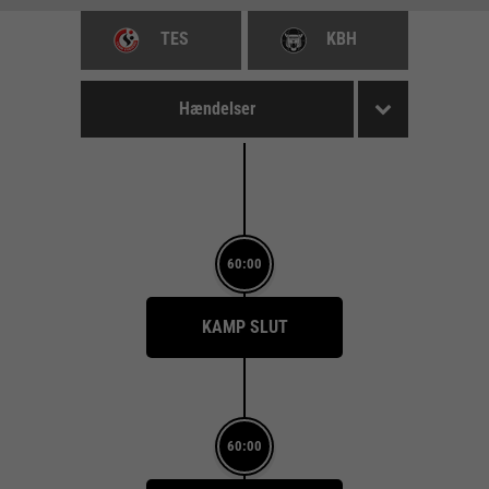
TES
KBH
Hændelser
60:00
KAMP SLUT
60:00