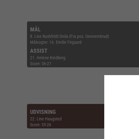
MÅL
8. Live Rushfeldt Deila (Fra pos. Gennembrud)
Målvogter: 16. Emilie Firgaard
ASSIST
21. Helene Kindberg
Score: 36-27
UDVISNING
22. Line Haugsted
Score: 35-26