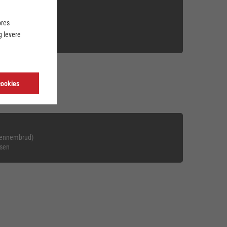
en
ores
FFE
 levere
cookies
Gennembrud)
nsen