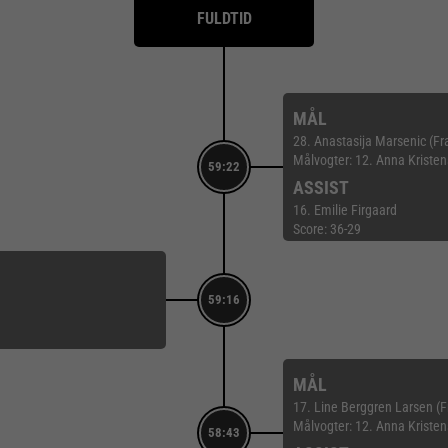
FULDTID
MÅL
28. Anastasija Marsenic (Fra
Målvogter: 12. Anna Kriste
59:22
ASSIST
16. Emilie Firgaard
Score: 36-29
59:16
MÅL
17. Line Berggren Larsen (
Målvogter: 12. Anna Kriste
58:43