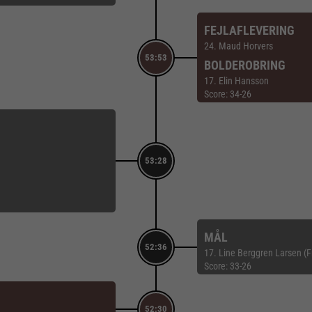
FEJLAFLEVERING
24. Maud Horvers
53:53
BOLDEROBRING
17. Elin Hansson
Score: 34-26
53:28
MÅL
52:36
17. Line Berggren Larsen (F
Score: 33-26
52:30