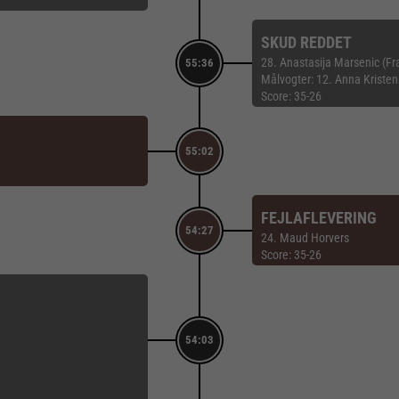
SKUD REDDET
28. Anastasija Marsenic (Fra
55:36
Målvogter: 12. Anna Kriste
Score: 35-26
55:02
FEJLAFLEVERING
54:27
24. Maud Horvers
Score: 35-26
54:03