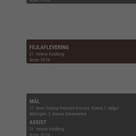
Score: 35-26
FEJLAFLEVERING
21. Helene Kindberg
Score: 35-26
MÅL
27. Anne Tolstrup Petersen (Fra pos. Kontra 1. bølge)
Målvogter: 2. Bianca Schanssema
ASSIST
21. Helene Kindberg
Score: 35-26