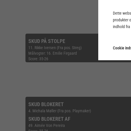
Dette webst
produkter 
indhold fra
SKUD PÅ STOLPE
11. Rikke Iversen (Fra pos. Streg)
Cookie inds
Målvogter: 16. Emilie Firgaard
Score: 35-26
SKUD BLOKERET
4. Michala Møller (Fra pos. Playmaker)
SKUD BLOKERET AF
49. Aimée Von Pereira