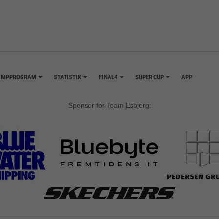
AMPPROGRAM
STATISTIK
FINAL4
SUPER CUP
APP
+
+
+
+
Sponsor for Team Esbjerg: