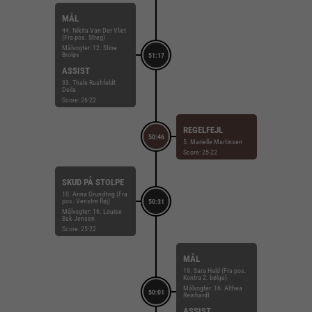
MÅL
44. Nikita Van Der Vliet
(Fra pos. Streg)
Målvogter: 12. Stine
Broløs
51:17
ASSIST
33. Thale Rushfeldt
Deila
Score: 26-22
REGELFEJL
50:46
5. Marielle Martinsen
Score: 25-22
SKUD PÅ STOLPE
10. Anna Grundtvig (Fra
pos. Venstre fløj)
50:31
Målvogter: 16. Louise
Bak Jensen
Score: 25-22
MÅL
19. Sara Hald (Fra pos.
Kontra 2. bølge)
Målvogter: 16. Althea
50:01
Reinhardt
ASSIST