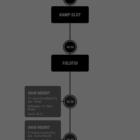
KAMP SLUT
60:00
FULDTID
SKUD REDDET
10. Anna Grundtvig (Fra
pos. Streg)
59:58
Målvogter: 12. Stine
Broløs
Score: 32-27
SKUD REDDET
8. Helene Fauske (Fra
pos. Gennembrud)
59:48