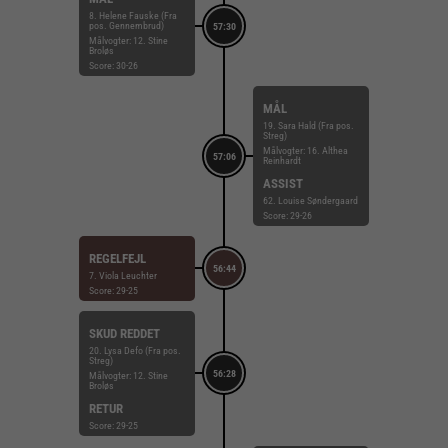
8. Helene Fauske (Fra
pos. Gennembrud)
57:30
Målvogter: 12. Stine
Broløs
Score: 30-26
MÅL
19. Sara Hald (Fra pos.
Streg)
Målvogter: 16. Althea
57:06
Reinhardt
ASSIST
62. Louise Søndergaard
Score: 29-26
REGELFEJL
56:44
7. Viola Leuchter
Score: 29-25
SKUD REDDET
20. Lysa Defo (Fra pos.
Streg)
56:28
Målvogter: 12. Stine
Broløs
RETUR
Score: 29-25