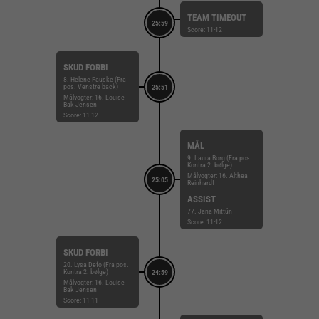
TEAM TIMEOUT
25:59
Score: 11-12
SKUD FORBI
8. Helene Fauske (Fra
pos. Venstre back)
25:51
Målvogter: 16. Louise
Bak Jensen
Score: 11-12
MÅL
9. Laura Borg (Fra pos.
Kontra 2. bølge)
Målvogter: 16. Althea
25:05
Reinhardt
ASSIST
77. Jana Mittún
Score: 11-12
SKUD FORBI
20. Lysa Defo (Fra pos.
Kontra 2. bølge)
24:59
Målvogter: 16. Louise
Bak Jensen
Score: 11-11