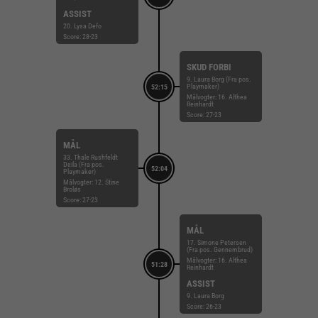
ASSIST
20. Lysa Defo
Score: 28-23
SKUD FORBI
9. Laura Borg (Fra pos.
Playmaker)
52:15
Målvogter: 16. Althea
Reinhardt
Score: 27-23
MÅL
33. Thale Rushfeldt
Deila (Fra pos.
52:04
Playmaker)
Målvogter: 12. Stine
Broløs
Score: 27-23
MÅL
17. Simone Petersen
(Fra pos. Gennembrud)
Målvogter: 16. Althea
51:28
Reinhardt
ASSIST
9. Laura Borg
Score: 26-23