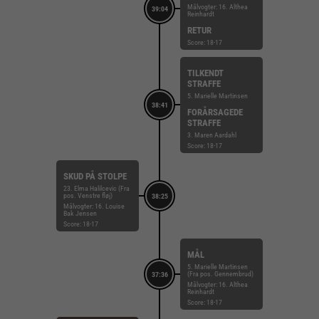
Målvogter: 16. Althea
39:04
Reinhardt
RETUR
Score: 18-17
TILKENDT
STRAFFE
5. Marielle Martinsen
38:41
FORÅRSAGEDE
STRAFFE
3. Maren Aardahl
Score: 18-17
SKUD PÅ STOLPE
23. Elma Halilcevic (Fra
pos. Venstre fløj)
38:25
Målvogter: 16. Louise
Bak Jensen
Score: 18-17
MÅL
5. Marielle Martinsen
(Fra pos. Gennembrud)
37:36
Målvogter: 16. Althea
Reinhardt
Score: 18-17