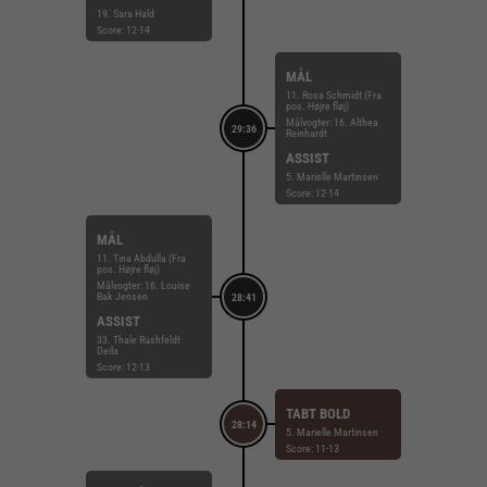
19. Sara Hald
Score: 12-14
MÅL
11. Rosa Schmidt (Fra
pos. Højre fløj)
Målvogter: 16. Althea
29:36
Reinhardt
ASSIST
5. Marielle Martinsen
Score: 12-14
MÅL
11. Tina Abdulla (Fra
pos. Højre fløj)
Målvogter: 16. Louise
Bak Jensen
28:41
ASSIST
33. Thale Rushfeldt
Deila
Score: 12-13
TABT BOLD
28:14
5. Marielle Martinsen
Score: 11-13