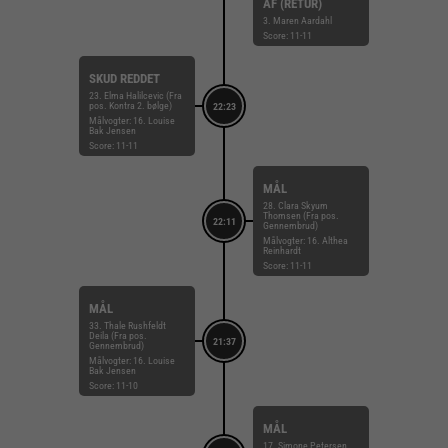
AF (RETUR)
3. Maren Aardahl
Score: 11-11
SKUD REDDET
23. Elma Halilcevic (Fra
pos. Kontra 2. bølge)
22:23
Målvogter: 16. Louise
Bak Jensen
Score: 11-11
MÅL
28. Clara Skyum
Thomsen (Fra pos.
22:11
Gennembrud)
Målvogter: 16. Althea
Reinhardt
Score: 11-11
MÅL
33. Thale Rushfeldt
Deila (Fra pos.
21:37
Gennembrud)
Målvogter: 16. Louise
Bak Jensen
Score: 11-10
MÅL
17. Simone Petersen