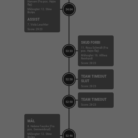
Hansen (Fra pos. Højre
fløj)
Målvogter: 12. Stine
54:04
Broløs
ASSIST
7. Viola Leuchter
Score: 29-23
SKUD FORBI
11. Rosa Schmidt (Fra
pos. Højre fløj)
53:33
Målvogter: 16. Althea
Reinhardt
Score: 28-23
TEAM TIMEOUT
52:50
SLUT
Score: 28-23
TEAM TIMEOUT
52:50
Score: 28-23
MÅL
8. Helene Fauske (Fra
pos. Gennembrud)
Målvogter: 12. Stine
52:46
Broløs