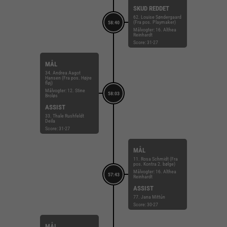
SKUD REDDET
62. Louise Søndergaard
(Fra pos. Playmaker)
58:40
Målvogter: 16. Althea
Reinhardt
Score: 31-27
MÅL
34. Andrea Aagot
Hansen (Fra pos. Højre
fløj)
Målvogter: 12. Stine
58:03
Broløs
ASSIST
33. Thale Rushfeldt
Deila
Score: 31-27
MÅL
11. Rosa Schmidt (Fra
pos. Kontra 2. bølge)
Målvogter: 16. Althea
57:43
Reinhardt
ASSIST
77. Jana Mittún
Score: 30-27
MÅL