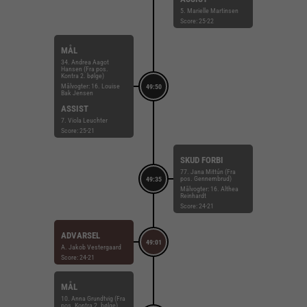
5. Marielle Martinsen
Score: 25-22
MÅL
34. Andrea Aagot
Hansen (Fra pos.
Kontra 2. bølge)
Målvogter: 16. Louise
49:50
Bak Jensen
ASSIST
7. Viola Leuchter
Score: 25-21
SKUD FORBI
77. Jana Mittún (Fra
pos. Gennembrud)
49:35
Målvogter: 16. Althea
Reinhardt
Score: 24-21
ADVARSEL
49:01
A. Jakob Vestergaard
Score: 24-21
MÅL
10. Anna Grundtvig (Fra
pos. Kontra 2. bølge)