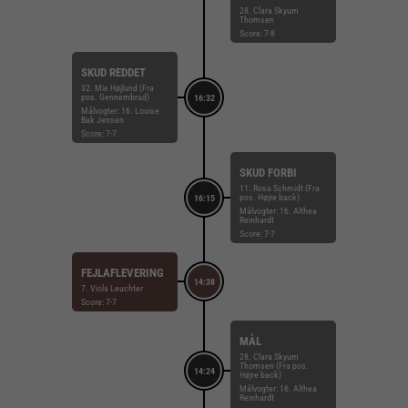
28. Clara Skyum
Thomsen
Score: 7-8
SKUD REDDET
32. Mie Højlund (Fra
pos. Gennembrud)
16:32
Målvogter: 16. Louise
Bak Jensen
Score: 7-7
SKUD FORBI
11. Rosa Schmidt (Fra
pos. Højre back)
16:15
Målvogter: 16. Althea
Reinhardt
Score: 7-7
FEJLAFLEVERING
14:38
7. Viola Leuchter
Score: 7-7
MÅL
28. Clara Skyum
Thomsen (Fra pos.
14:24
Højre back)
Målvogter: 16. Althea
Reinhardt