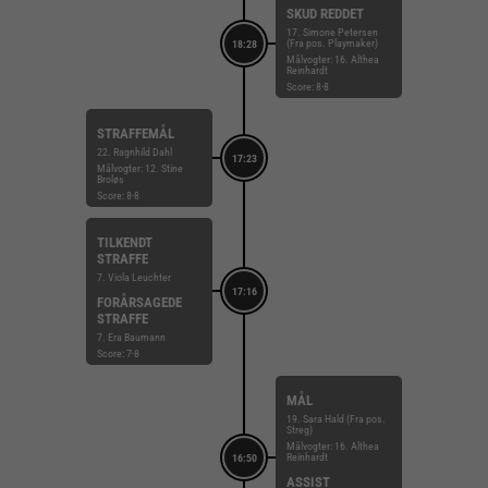
SKUD REDDET
17. Simone Petersen
(Fra pos. Playmaker)
18:28
Målvogter: 16. Althea
Reinhardt
Score: 8-8
STRAFFEMÅL
22. Ragnhild Dahl
17:23
Målvogter: 12. Stine
Broløs
Score: 8-8
TILKENDT
STRAFFE
7. Viola Leuchter
17:16
FORÅRSAGEDE
STRAFFE
7. Era Baumann
Score: 7-8
MÅL
19. Sara Hald (Fra pos.
Streg)
Målvogter: 16. Althea
Reinhardt
16:50
ASSIST