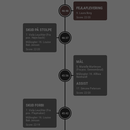
FEJLAFLEVERING
46:48
9. Laura Borg
Score: 22-20
SKUD PÅ STOLPE
7. Viola Leuchter (Fra
pos. Højre back)
46:37
Målvogter: 16. Louise
Bak Jensen
Score: 22-20
MÅL
5. Marielle Martinsen
(Fra pos. Gennembrud)
Målvogter: 16. Althea
45:56
Reinhardt
ASSIST
17. Simone Petersen
Score: 22-20
SKUD FORBI
7. Viola Leuchter (Fra
pos. Playmaker)
45:42
Målvogter: 16. Louise
Bak Jensen
Score: 22-19