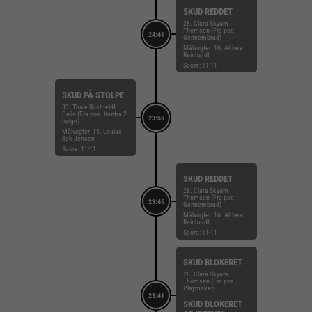
SKUD REDDET
28. Clara Skyum
Thomsen (Fra pos.
24:41
Gennembrud)
Målvogter: 16. Althea
Reinhardt
Score: 11-11
SKUD PÅ STOLPE
33. Thale Rushfeldt
Deila (Fra pos. Kontra 2.
23:55
bølge)
Målvogter: 16. Louise
Bak Jensen
Score: 11-11
SKUD REDDET
28. Clara Skyum
Thomsen (Fra pos.
23:46
Gennembrud)
Målvogter: 16. Althea
Reinhardt
Score: 11-11
SKUD BLOKERET
28. Clara Skyum
Thomsen (Fra pos.
Playmaker)
23:41
SKUD BLOKERET