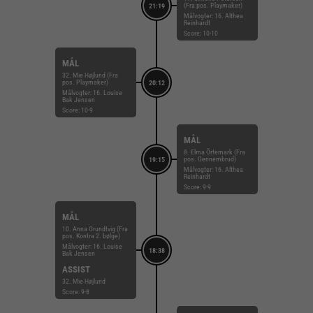
(Fra pos. Playmaker)
21:19
Målvogter: 16. Althea
Reinhardt
Score: 10-10
MÅL
32. Mie Højlund (Fra
pos. Playmaker)
20:12
Målvogter: 16. Louise
Bak Jensen
Score: 10-9
MÅL
8. Elma Örtemark (Fra
pos. Gennembrud)
19:15
Målvogter: 16. Althea
Reinhardt
Score: 9-9
MÅL
10. Anna Grundtvig (Fra
pos. Kontra 2. bølge)
Målvogter: 16. Louise
18:38
Bak Jensen
ASSIST
32. Mie Højlund
Score: 9-8