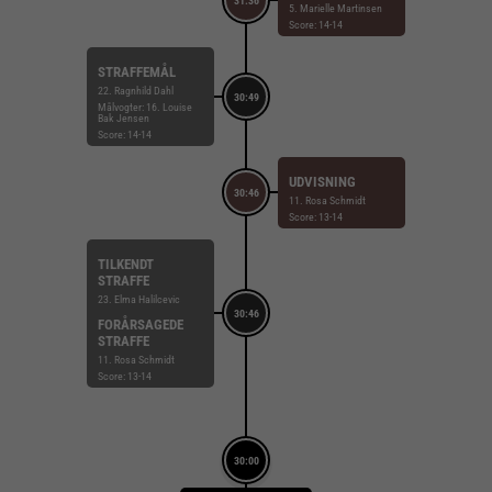
31:36
5. Marielle Martinsen
Score: 14-14
STRAFFEMÅL
22. Ragnhild Dahl
30:49
Målvogter: 16. Louise
Bak Jensen
Score: 14-14
UDVISNING
30:46
11. Rosa Schmidt
Score: 13-14
TILKENDT
STRAFFE
23. Elma Halilcevic
30:46
FORÅRSAGEDE
STRAFFE
11. Rosa Schmidt
Score: 13-14
30:00