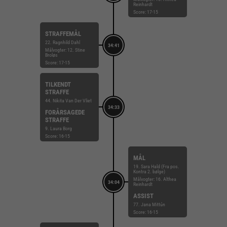
Reinhardt
Score: 17-15
STRAFFEMÅL
22. Ragnhild Dahl
34:41
Målvogter: 12. Stine
Broløs
Score: 17-15
TILKENDT
STRAFFE
44. Nikita Van Der Vliet
34:33
FORÅRSAGEDE
STRAFFE
9. Laura Borg
Score: 16-15
MÅL
19. Sara Hald (Fra pos.
Kontra 2. bølge)
Målvogter: 16. Althea
34:04
Reinhardt
ASSIST
77. Jana Mittún
Score: 16-15