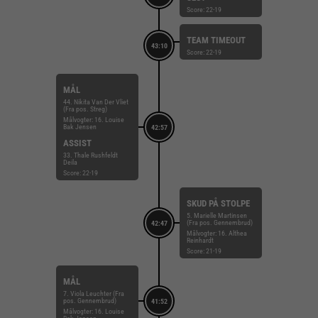
Score: 22-19
TEAM TIMEOUT
43:10
Score: 22-19
MÅL
44. Nikita Van Der Vliet
(Fra pos. Streg)
Målvogter: 16. Louise
Bak Jensen
42:57
ASSIST
33. Thale Rushfeldt
Deila
Score: 22-19
SKUD PÅ STOLPE
5. Marielle Martinsen
(Fra pos. Gennembrud)
42:47
Målvogter: 16. Althea
Reinhardt
Score: 21-19
MÅL
7. Viola Leuchter (Fra
pos. Gennembrud)
41:52
Målvogter: 16. Louise