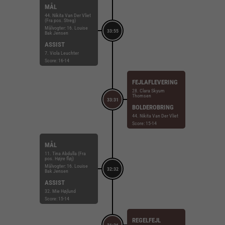
MÅL
44. Nikita Van Der Vliet
(Fra pos. Streg)
Målvogter: 16. Louise
33:55
Bak Jensen
ASSIST
7. Viola Leuchter
Score: 16-14
FEJLAFLEVERING
28. Clara Skyum
Thomsen
33:31
BOLDEROBRING
44. Nikita Van Der Vliet
Score: 15-14
MÅL
11. Tina Abdulla (Fra
pos. Højre fløj)
Målvogter: 16. Louise
32:32
Bak Jensen
ASSIST
32. Mie Højlund
Score: 15-14
REGELFEJL