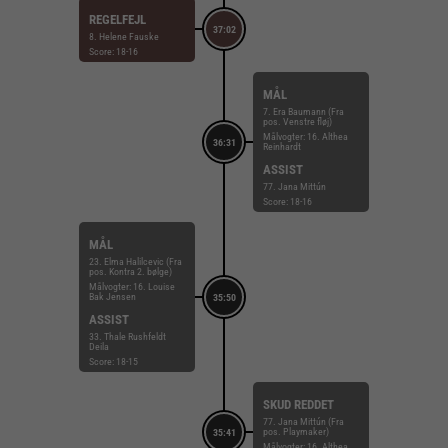
REGELFEJL
37:02
8. Helene Fauske
Score: 18-16
MÅL
7. Era Baumann (Fra
pos. Venstre fløj)
Målvogter: 16. Althea
36:31
Reinhardt
ASSIST
77. Jana Mittún
Score: 18-16
MÅL
23. Elma Halilcevic (Fra
pos. Kontra 2. bølge)
Målvogter: 16. Louise
Bak Jensen
35:50
ASSIST
33. Thale Rushfeldt
Deila
Score: 18-15
SKUD REDDET
77. Jana Mittún (Fra
pos. Playmaker)
35:41
Målvogter: 16. Althea