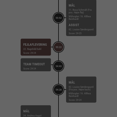
MÅL
11. Rosa Schmidt (Fra
pos. Højre fløj)
Målvogter: 16. Althea
55:52
Reinhardt
ASSIST
62. Louise Søndergaard
Score: 29-25
FEJLAFLEVERING
55:22
22. Ragnhild Dahl
Score: 29-24
TEAM TIMEOUT
54:43
Score: 29-24
MÅL
62. Louise Søndergaard
(Fra pos. Højre back)
54:28
Målvogter: 16. Althea
Reinhardt
Score: 29-24
MÅL
34. Andrea Aagot