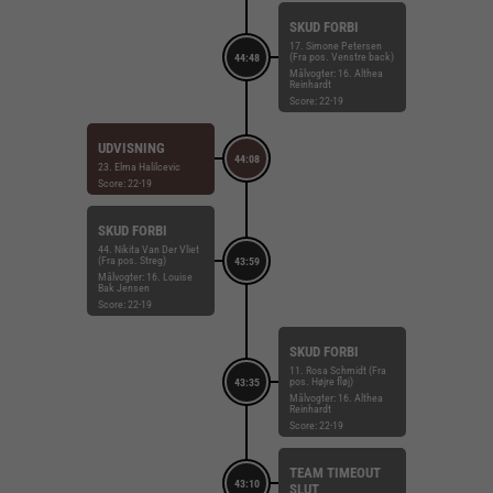
SKUD FORBI
17. Simone Petersen
(Fra pos. Venstre back)
44:48
Målvogter: 16. Althea
Reinhardt
Score: 22-19
UDVISNING
44:08
23. Elma Halilcevic
Score: 22-19
SKUD FORBI
44. Nikita Van Der Vliet
(Fra pos. Streg)
43:59
Målvogter: 16. Louise
Bak Jensen
Score: 22-19
SKUD FORBI
11. Rosa Schmidt (Fra
pos. Højre fløj)
43:35
Målvogter: 16. Althea
Reinhardt
Score: 22-19
TEAM TIMEOUT
43:10
SLUT