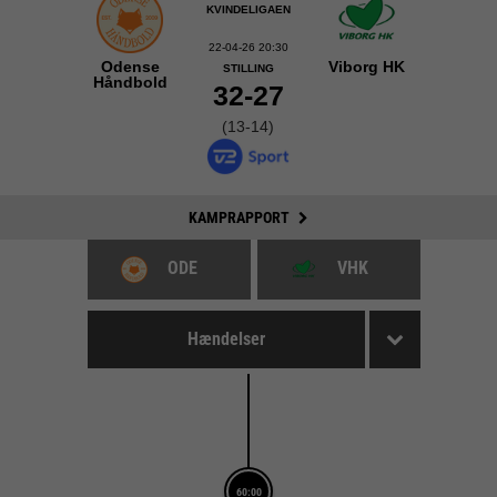
KVINDELIGAEN
22-04-26 20:30
Odense
Viborg HK
STILLING
Håndbold
32-27
(13-14)
KAMPRAPPORT
ODE
VHK
Hændelser
60:00