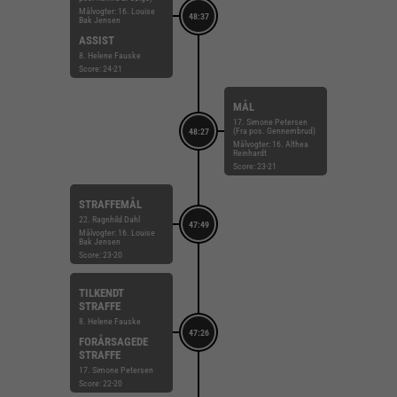
Målvogter: 16. Louise
48:37
Bak Jensen
ASSIST
8. Helene Fauske
Score: 24-21
MÅL
17. Simone Petersen
(Fra pos. Gennembrud)
48:27
Målvogter: 16. Althea
Reinhardt
Score: 23-21
STRAFFEMÅL
22. Ragnhild Dahl
47:49
Målvogter: 16. Louise
Bak Jensen
Score: 23-20
TILKENDT
STRAFFE
8. Helene Fauske
47:26
FORÅRSAGEDE
STRAFFE
17. Simone Petersen
Score: 22-20