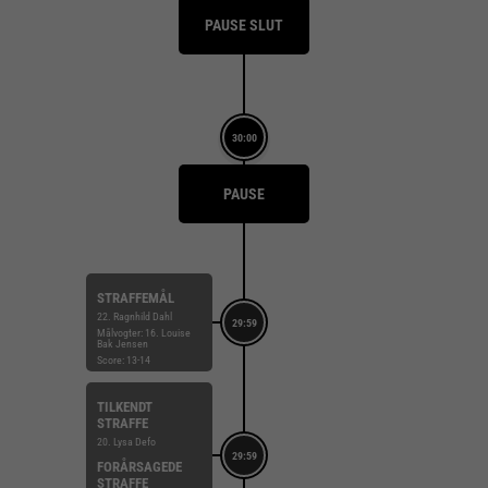
PAUSE SLUT
30:00
PAUSE
STRAFFEMÅL
22. Ragnhild Dahl
29:59
Målvogter: 16. Louise
Bak Jensen
Score: 13-14
TILKENDT
STRAFFE
20. Lysa Defo
29:59
FORÅRSAGEDE
STRAFFE