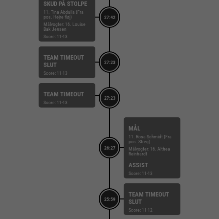
SKUD PÅ STOLPE
11. Tina Abdulla (Fra
pos. Højre fløj)
27:42
Målvogter: 16. Louise
Bak Jensen
Score: 11-13
TEAM TIMEOUT
27:23
SLUT
Score: 11-13
TEAM TIMEOUT
27:23
Score: 11-13
MÅL
11. Rosa Schmidt (Fra
pos. Streg)
26:27
Målvogter: 16. Althea
Reinhardt
ASSIST
Score: 11-13
TEAM TIMEOUT
25:59
SLUT
Score: 11-12