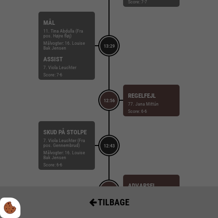
Score: 7-7
MÅL
11. Tina Abdulla (Fra
pos. Højre fløj)
Målvogter: 16. Louise
13:29
Bak Jensen
ASSIST
7. Viola Leuchter
Score: 7-6
REGELFEJL
12:56
77. Jana Mittún
Score: 6-6
SKUD PÅ STOLPE
7. Viola Leuchter (Fra
pos. Gennembrud)
12:43
Målvogter: 16. Louise
Bak Jensen
Score: 6-6
ADVARSEL
12:30
9. Laura Borg
TILBAGE
Score: 6-6