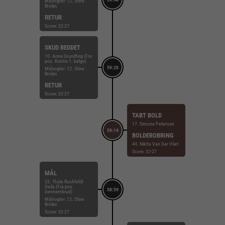
Målvogter: 12. Stine
Broløs
RETUR
Score: 32-27
SKUD REDDET
10. Anna Grundtvig (Fra
pos. Kontra 1. bølge)
59:20
Målvogter: 12. Stine
Broløs
RETUR
Score: 32-27
TABT BOLD
17. Simone Petersen
59:14
BOLDEROBRING
44. Nikita Van Der Vliet
Score: 32-27
MÅL
33. Thale Rushfeldt
Deila (Fra pos.
58:59
Gennembrud)
Målvogter: 12. Stine
Broløs
Score: 32-27