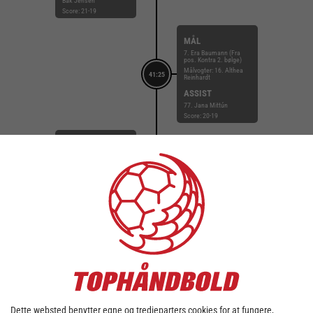
Bak Jensen
Score: 21-19
MÅL
7. Era Baumann (Fra
pos. Kontra 2. bølge)
Målvogter: 16. Althea
41:25
Reinhardt
ASSIST
77. Jana Mittún
Score: 20-19
MÅL
7. Viola Leuchter (Fra
pos. Gennembrud)
41:17
Målvogter: 16. Louise
Bak Jensen
Score: 20-18
MÅL
77. Jana Mittún (Fra
pos. Kontra 2. bølge)
Målvogter: 16. Althea
40:47
Reinhardt
ASSIST
19. Sara Hald
Score: 19-18
Dette websted benytter egne og tredjeparters cookies for at fungere,