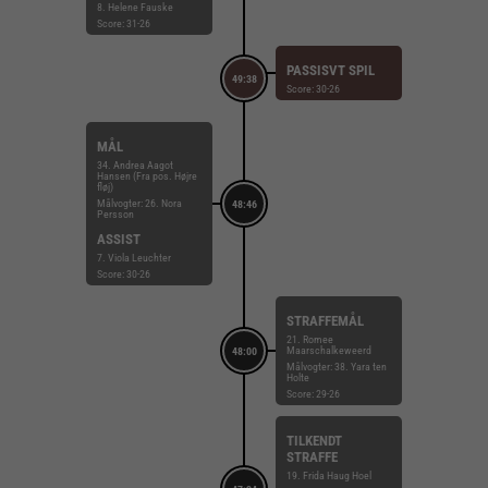
8. Helene Fauske
Score: 31-26
PASSISVT SPIL
49:38
Score: 30-26
MÅL
34. Andrea Aagot
Hansen (Fra pos. Højre
fløj)
Målvogter: 26. Nora
48:46
Persson
ASSIST
7. Viola Leuchter
Score: 30-26
STRAFFEMÅL
21. Romee
Maarschalkeweerd
48:00
Målvogter: 38. Yara ten
Holte
Score: 29-26
TILKENDT
STRAFFE
19. Frida Haug Hoel