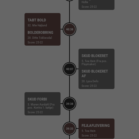
Holte
Score: 25-22
TABT BOLD
32. Mie Højlund
40:38
BOLDEROBRING
20. Ditte Tokkesdal
Score: 25-22
SKUD BLOKERET
5. Tea Hein (Fra pos.
Playmaker)
40:07
SKUD BLOKERET
AF
20. Lysa Defo
Score: 25-22
SKUD FORBI
39:38
3. Maren Aardahl (Fra
pos. Kontra 1. bølge)
Score: 25-22
FEJLAFLEVERING
39:33
5. Tea Hein
Score: 25-22