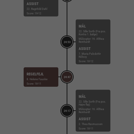
ASSIST
22. Ragnhild Dahl
Score: 19-12
MÅL
22. Sille Sorth (Fra pos.
Kontra 1. bølge)
Målvogter: 16. Althea
Reinhardt
24:53
ASSIST
7. Maria Palsdottir
Nólsoy
Score: 18-12
REGELFEJL
24:47
8. Helene Fauske
Score: 18-11
MÅL
22. Sille Sorth (Fra pos.
Højre fløj)
Målvogter: 16. Althea
24:17
Reinhardt
ASSIST
2. Thea Rasmussen
Score: 18-11