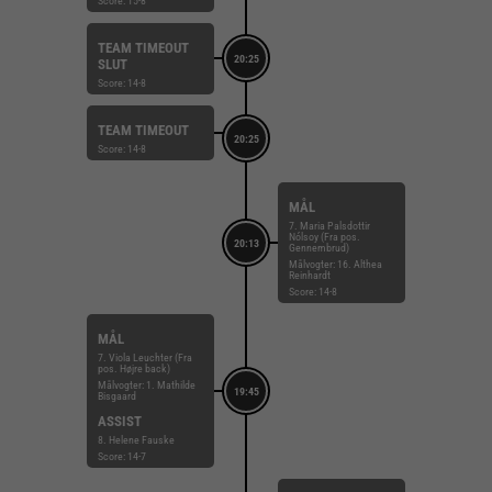
Score: 15-8
TEAM TIMEOUT
20:25
SLUT
Score: 14-8
TEAM TIMEOUT
20:25
Score: 14-8
MÅL
7. Maria Palsdottir
Nólsoy (Fra pos.
20:13
Gennembrud)
Målvogter: 16. Althea
Reinhardt
Score: 14-8
MÅL
7. Viola Leuchter (Fra
pos. Højre back)
Målvogter: 1. Mathilde
19:45
Bisgaard
ASSIST
8. Helene Fauske
Score: 14-7