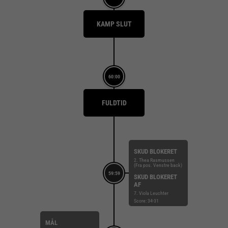
KAMP SLUT
60:00
FULDTID
SKUD BLOKERET
2. Thea Rasmussen
(Fra pos. Venstre back)
59:59
SKUD BLOKERET
AF
7. Viola Leuchter
Score: 34-31
MÅL