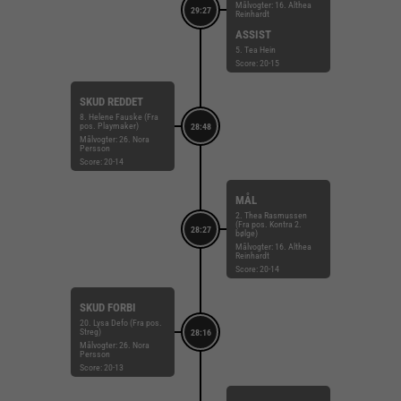
Målvogter: 16. Althea
29:27
Reinhardt
ASSIST
5. Tea Hein
Score: 20-15
SKUD REDDET
8. Helene Fauske (Fra
pos. Playmaker)
28:48
Målvogter: 26. Nora
Persson
Score: 20-14
MÅL
2. Thea Rasmussen
(Fra pos. Kontra 2.
28:27
bølge)
Målvogter: 16. Althea
Reinhardt
Score: 20-14
SKUD FORBI
20. Lysa Defo (Fra pos.
Streg)
28:16
Målvogter: 26. Nora
Persson
Score: 20-13