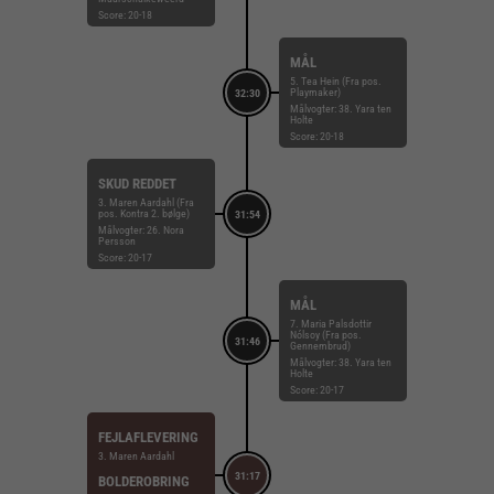
Score: 20-18
MÅL
5. Tea Hein (Fra pos.
Playmaker)
32:30
Målvogter: 38. Yara ten
Holte
Score: 20-18
SKUD REDDET
3. Maren Aardahl (Fra
pos. Kontra 2. bølge)
31:54
Målvogter: 26. Nora
Persson
Score: 20-17
MÅL
7. Maria Palsdottir
Nólsoy (Fra pos.
31:46
Gennembrud)
Målvogter: 38. Yara ten
Holte
Score: 20-17
FEJLAFLEVERING
3. Maren Aardahl
31:17
BOLDEROBRING