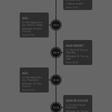
3. Maren Aardahl
Score: 27-22
MÅL
32. Mie Højlund (Fra
pos. Kontra 2. bølge)
42:21
Målvogter: 26. Nora
Persson
Score: 27-22
SKUD REDDET
22. Sille Sorth (Fra pos.
Højre fløj)
42:14
Målvogter: 38. Yara ten
Holte
Score: 26-22
MÅL
32. Mie Højlund (Fra
pos. Playmaker)
41:32
Målvogter: 26. Nora
Persson
Score: 26-22
SKUD PÅ STOLPE
5. Tea Hein (Fra pos.
Playmaker)
41:20
Målvogter: 38. Yara ten