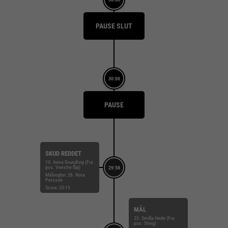
PAUSE SLUT
30:00
PAUSE
SKUD REDDET
10. Anna Grundtvig (Fra
pos. Venstre fløj)
29:58
Målvogter: 26. Nora
Persson
Score: 20-15
MÅL
25. Smilla Hede (Fra
pos. Streg)