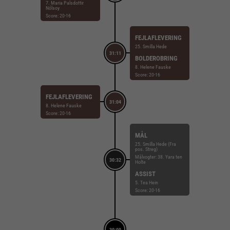
7. Maria Palsdottir
Nólsoy
Score: 20-16
FEJLAFLEVERING
25. Smilla Hede
31:11
BOLDEROBRING
8. Helene Fauske
Score: 20-16
FEJLAFLEVERING
31:04
8. Helene Fauske
Score: 20-16
MÅL
25. Smilla Hede (Fra
pos. Streg)
Målvogter: 38. Yara ten
30:32
Holte
ASSIST
5. Tea Hein
Score: 20-16
30:00