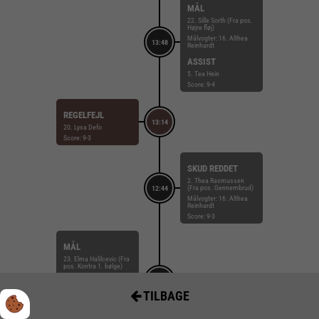
MÅL
22. Sille Sorth (Fra pos.
Højre fløj)
Målvogter: 16. Althea
13:48
Reinhardt
ASSIST
5. Tea Hein
Score: 9-4
REGELFEJL
13:14
20. Lysa Defo
Score: 9-3
SKUD REDDET
2. Thea Rasmussen
(Fra pos. Gennembrud)
12:44
Målvogter: 16. Althea
Reinhardt
Score: 9-3
MÅL
23. Elma Halilcevic (Fra
pos. Kontra 1. bølge)
Målvogter: 1. Mathilde
12:11
Bisgaard
TILBAGE
ASSIST
3. Maren Aardahl