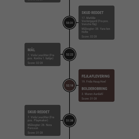
SKUD REDDET
17. Matilde
Vestergaard (Fra pos.
53:31
Venstre fløj)
Målvogter: 38. Yara ten
Holte
Score: 32-28
MÅL
52:22
7. Viola Leuchter (Fra
pos. Kontra 1. bølge)
Score: 32-28
FEJLAFLEVERING
19. Frida Haug Hoel
52:18
BOLDEROBRING
3. Maren Aardahl
Score: 31-28
SKUD REDDET
7. Viola Leuchter (Fra
pos. Playmaker)
51:38
Målvogter: 26. Nora
Persson
Score: 31-28