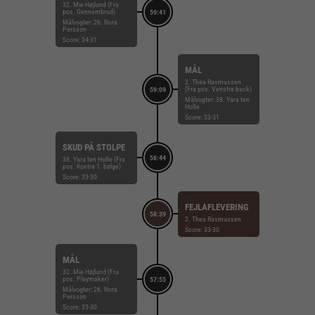
32. Mie Højlund (Fra
pos. Gennembrud)
59:41
Målvogter: 26. Nora
Persson
Score: 34-31
MÅL
2. Thea Rasmussen
(Fra pos. Venstre back)
59:09
Målvogter: 38. Yara ten
Holte
Score: 33-31
SKUD PÅ STOLPE
58:44
38. Yara ten Holte (Fra
pos. Kontra 1. bølge)
Score: 33-30
FEJLAFLEVERING
58:39
2. Thea Rasmussen
Score: 33-30
MÅL
32. Mie Højlund (Fra
pos. Playmaker)
57:55
Målvogter: 26. Nora
Persson
Score: 33-30