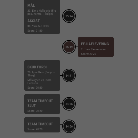
MÅL
23. Elma Halilcevic (Fra
pos. Kontra 1. bølge)
35:24
ASSIST
38. Yara ten Holte
Score: 21-20
FEJLAFLEVERING
35:19
2. Thea Rasmussen
Score: 20-20
SKUD FORBI
20. Lysa Defo (Fra pos.
Streg)
34:41
Målvogter: 26. Nora
Persson
Score: 20-20
TEAM TIMEOUT
34:06
SLUT
Score: 20-20
TEAM TIMEOUT
34:06
Score: 20-20