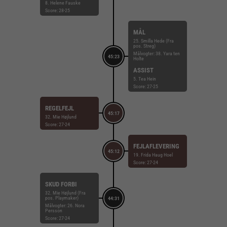
8. Helene Fauske
Score: 28-25
MÅL
25. Smilla Hede (Fra
pos. Streg)
Målvogter: 38. Yara ten
45:23
Holte
ASSIST
5. Tea Hein
Score: 27-25
REGELFEJL
45:17
32. Mie Højlund
Score: 27-24
FEJLAFLEVERING
45:12
19. Frida Haug Hoel
Score: 27-24
SKUD FORBI
32. Mie Højlund (Fra
pos. Playmaker)
44:31
Målvogter: 26. Nora
Persson
Score: 27-24