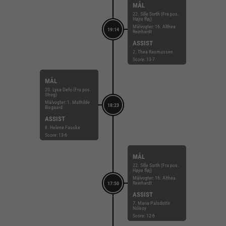
MÅL
22. Sille Sorth (Fra pos.
Højre fløj)
Målvogter: 16. Althea
19:14
Reinhardt
ASSIST
2. Thea Rasmussen
Score: 13-7
MÅL
20. Lysa Defo (Fra pos.
Streg)
Målvogter: 1. Mathilde
18:23
Bisgaard
ASSIST
8. Helene Fauske
Score: 13-6
MÅL
22. Sille Sorth (Fra pos.
Højre fløj)
Målvogter: 16. Althea
Reinhardt
17:50
ASSIST
7. Maria Palsdottir
Nólsoy
Score: 12-6