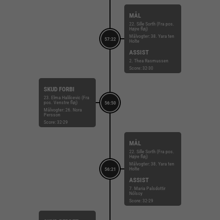
MÅL
22. Sille Sorth (Fra pos.
Højre fløj)
Målvogter: 38. Yara ten
57:22
Holte
ASSIST
2. Thea Rasmussen
Score: 32-30
SKUD FORBI
23. Elma Halilcevic (Fra
pos. Venstre fløj)
56:50
Målvogter: 26. Nora
Persson
Score: 32-29
MÅL
22. Sille Sorth (Fra pos.
Højre fløj)
Målvogter: 38. Yara ten
Holte
56:21
ASSIST
7. Maria Palsdottir
Nólsoy
Score: 32-29