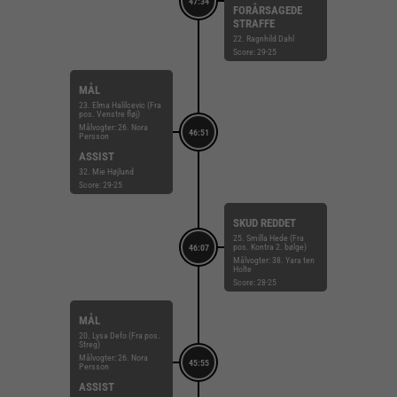
47:34
FORÅRSAGEDE
STRAFFE
22. Ragnhild Dahl
Score: 29-25
MÅL
23. Elma Halilcevic (Fra
pos. Venstre fløj)
Målvogter: 26. Nora
46:51
Persson
ASSIST
32. Mie Højlund
Score: 29-25
SKUD REDDET
25. Smilla Hede (Fra
pos. Kontra 2. bølge)
46:07
Målvogter: 38. Yara ten
Holte
Score: 28-25
MÅL
20. Lysa Defo (Fra pos.
Streg)
Målvogter: 26. Nora
45:55
Persson
ASSIST