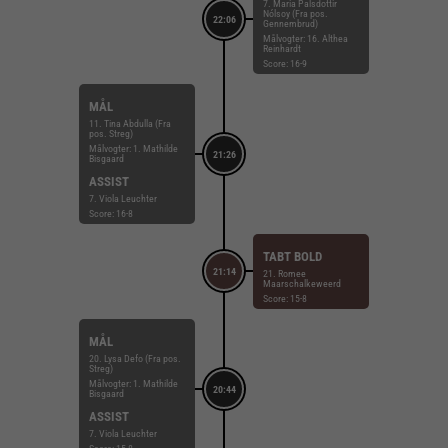
7. Maria Palsdottir
Nólsoy (Fra pos.
22:06
Gennembrud)
Målvogter: 16. Althea
Reinhardt
Score: 16-9
MÅL
11. Tina Abdulla (Fra
pos. Streg)
Målvogter: 1. Mathilde
21:26
Bisgaard
ASSIST
7. Viola Leuchter
Score: 16-8
TABT BOLD
21:14
21. Romee
Maarschalkeweerd
Score: 15-8
MÅL
20. Lysa Defo (Fra pos.
Streg)
Målvogter: 1. Mathilde
20:44
Bisgaard
ASSIST
7. Viola Leuchter