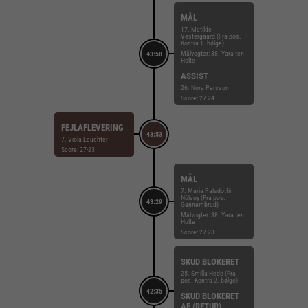
MÅL
17. Matilde
Vestergaard (Fra pos.
Kontra 1. bølge)
Målvogter: 38. Yara ten
43:58
Holte
ASSIST
26. Nora Persson
Score: 27-24
FEJLAFLEVERING
43:53
7. Viola Leuchter
Score: 27-23
MÅL
7. Maria Palsdottir
Nólsoy (Fra pos.
43:29
Gennembrud)
Målvogter: 38. Yara ten
Holte
Score: 27-23
SKUD BLOKERET
25. Smilla Hede (Fra
pos. Kontra 2. bølge)
42:35
SKUD BLOKERET
AF (RETUR)