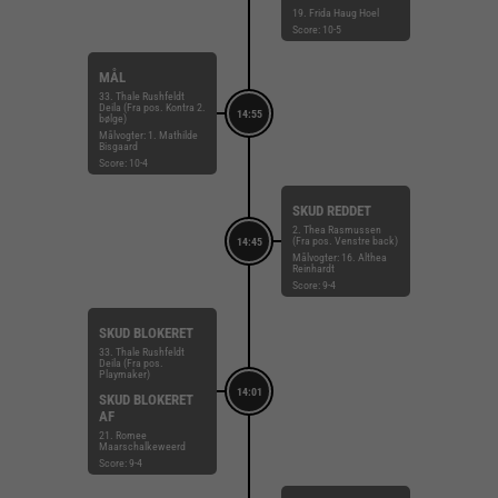
19. Frida Haug Hoel
Score: 10-5
MÅL
33. Thale Rushfeldt
Deila (Fra pos. Kontra 2.
14:55
bølge)
Målvogter: 1. Mathilde
Bisgaard
Score: 10-4
SKUD REDDET
2. Thea Rasmussen
(Fra pos. Venstre back)
14:45
Målvogter: 16. Althea
Reinhardt
Score: 9-4
SKUD BLOKERET
33. Thale Rushfeldt
Deila (Fra pos.
Playmaker)
14:01
SKUD BLOKERET
AF
21. Romee
Maarschalkeweerd
Score: 9-4