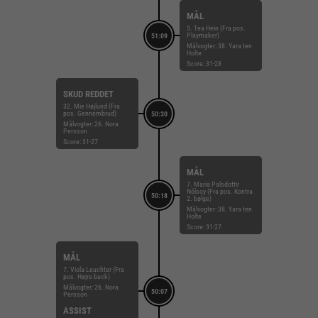
MÅL
5. Tea Hein (Fra pos.
Playmaker)
51:09
Målvogter: 38. Yara ten
Holte
Score: 31-28
SKUD REDDET
32. Mie Højlund (Fra
pos. Gennembrud)
50:30
Målvogter: 26. Nora
Persson
Score: 31-27
MÅL
7. Maria Palsdottir
Nólsoy (Fra pos. Kontra
50:18
2. bølge)
Målvogter: 38. Yara ten
Holte
Score: 31-27
MÅL
7. Viola Leuchter (Fra
pos. Højre back)
Målvogter: 26. Nora
50:07
Persson
ASSIST