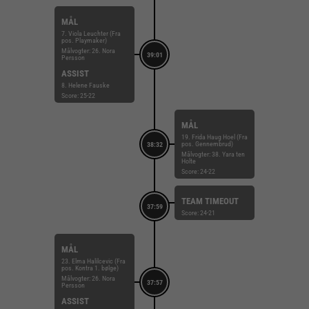
MÅL
7. Viola Leuchter (Fra
pos. Playmaker)
Målvogter: 26. Nora
39:01
Persson
ASSIST
8. Helene Fauske
Score: 25-22
MÅL
19. Frida Haug Hoel (Fra
pos. Gennembrud)
38:32
Målvogter: 38. Yara ten
Holte
Score: 24-22
TEAM TIMEOUT
37:59
Score: 24-21
MÅL
23. Elma Halilcevic (Fra
pos. Kontra 1. bølge)
Målvogter: 26. Nora
37:57
Persson
ASSIST