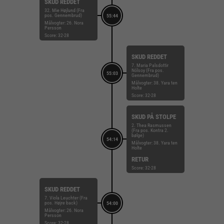
SKUD REDDET
32. Mie Højlund (Fra
pos. Gennembrud)
55:44
Målvogter: 26. Nora
Persson
Score: 32-28
SKUD REDDET
7. Maria Palsdottir
Nólsoy (Fra pos.
55:03
Gennembrud)
Målvogter: 38. Yara ten
Holte
Score: 32-28
SKUD PÅ STOLPE
2. Thea Rasmussen
(Fra pos. Kontra 2.
bølge)
54:14
Målvogter: 38. Yara ten
Holte
RETUR
Score: 32-28
SKUD REDDET
7. Viola Leuchter (Fra
pos. Højre back)
54:00
Målvogter: 26. Nora
Persson
Score: 32-28