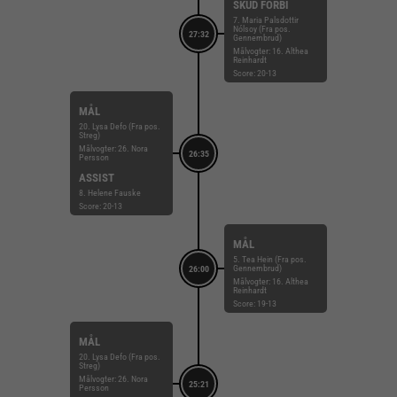
SKUD FORBI
7. Maria Palsdottir
Nólsoy (Fra pos.
27:32
Gennembrud)
Målvogter: 16. Althea
Reinhardt
Score: 20-13
MÅL
20. Lysa Defo (Fra pos.
Streg)
Målvogter: 26. Nora
26:35
Persson
ASSIST
8. Helene Fauske
Score: 20-13
MÅL
5. Tea Hein (Fra pos.
Gennembrud)
26:00
Målvogter: 16. Althea
Reinhardt
Score: 19-13
MÅL
20. Lysa Defo (Fra pos.
Streg)
Målvogter: 26. Nora
25:21
Persson