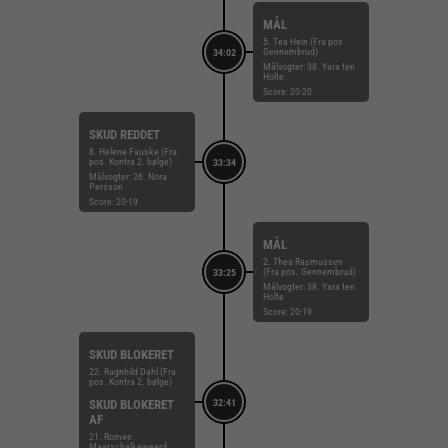
MÅL
5. Tea Hein (Fra pos.
Gennembrud)
34:02
Målvogter: 38. Yara ten
Holte
Score: 20-20
SKUD REDDET
8. Helene Fauske (Fra
pos. Kontra 2. bølge)
33:34
Målvogter: 26. Nora
Persson
Score: 20-19
MÅL
2. Thea Rasmussen
(Fra pos. Gennembrud)
33:25
Målvogter: 38. Yara ten
Holte
Score: 20-19
SKUD BLOKERET
22. Ragnhild Dahl (Fra
pos. Kontra 2. bølge)
SKUD BLOKERET
32:41
AF
21. Romee
Maarschalkeweerd