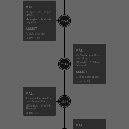
MÅL
20. Lysa Defo (Fra pos.
Streg)
Målvogter: 1. Mathilde
23:38
Bisgaard
ASSIST
7. Viola Leuchter
Score: 18-10
MÅL
25. Smilla Hede (Fra
pos. Streg)
Målvogter: 16. Althea
23:06
Reinhardt
ASSIST
2. Thea Rasmussen
Score: 17-10
MÅL
8. Helene Fauske (Fra
pos. Gennembrud)
22:36
Målvogter: 1. Mathilde
Bisgaard
Score: 17-9
MÅL