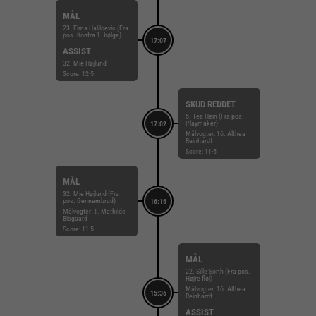
MÅL
23. Elma Halilcevic (Fra
pos. Kontra 1. bølge)
17:07
ASSIST
32. Mie Højlund
Score: 12-5
SKUD REDDET
5. Tea Hein (Fra pos.
Playmaker)
17:02
Målvogter: 16. Althea
Reinhardt
Score: 11-5
MÅL
32. Mie Højlund (Fra
pos. Gennembrud)
16:16
Målvogter: 1. Mathilde
Bisgaard
Score: 11-5
MÅL
22. Sille Sorth (Fra pos.
Højre fløj)
Målvogter: 16. Althea
15:36
Reinhardt
ASSIST