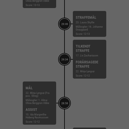
Olivia Berggren Ubbe
Score: 13-13
STRAFFEMÅL
23. Laura Skytte
29:49
Målvogter: 16. Johanne
Graugaard
Score: 12-13
TILKENDT
STRAFFE
17. Liv Zachariasen
29:34
FORÅRSAGEDE
STRAFFE
22. Mirja Lyngsø
Score: 12-12
MÅL
22. Mirja Lyngsø (Fra
pos. Streg)
Målvogter: 1. Alma-
Olivia Berggren Ubbe
28:58
ASSIST
10. Ida Margrethe
Hoberg Rasmussen
Score: 12-12