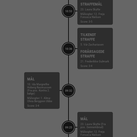
STRAFFEMÅL
23. Laura Skytte
10:53
Målvogter: 12. Freja
Fonseca Nielsen
Score: 3-5
TILKENDT
STRAFFE
5. Vár Zachariasen
10:36
FORÅRSAGEDE
STRAFFE
21. Frederikke Gulmark
Score: 3-4
MÅL
10. Ida Margrethe
Hoberg Rasmussen
(Fra pos. Kontra 2.
09:32
bølge)
Målvogter: 1. Alma-
Olivia Berggren Ubbe
Score: 3-4
MÅL
23. Laura Skytte (Fra
pos. Gennembrud)
09:25
Målvogter: 12. Freja
Fonseca Nielsen