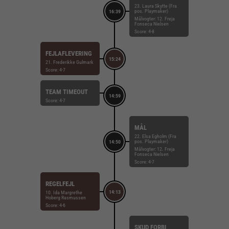
23. Laura Skytte (Fra
pos. Playmaker)
16:39
Målvogter: 12. Freja
Fonseca Nielsen
Score: 4-8
FEJLAFLEVERING
15:24
21. Frederikke Gulmark
Score: 4-7
TEAM TIMEOUT
14:59
Score: 4-7
MÅL
22. Elsa Egholm (Fra
pos. Playmaker)
14:50
Målvogter: 12. Freja
Fonseca Nielsen
Score: 4-7
REGELFEJL
14:13
10. Ida Margrethe
Hoberg Rasmussen
Score: 4-6
SKUD FORBI