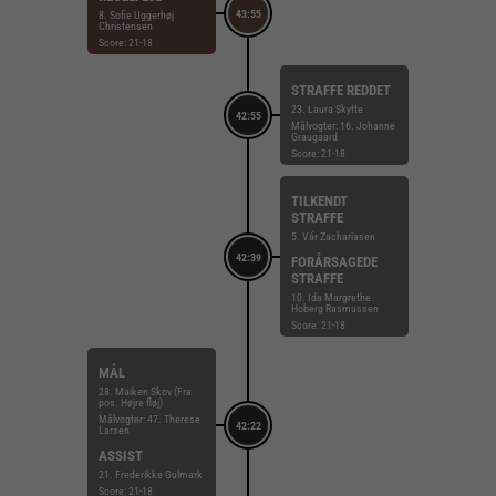
43:55
8. Sofie Uggerhøj
Christensen
Score: 21-18
STRAFFE REDDET
23. Laura Skytte
42:55
Målvogter: 16. Johanne
Graugaard
Score: 21-18
TILKENDT
STRAFFE
5. Vár Zachariasen
42:39
FORÅRSAGEDE
STRAFFE
10. Ida Margrethe
Hoberg Rasmussen
Score: 21-18
MÅL
28. Maiken Skov (Fra
pos. Højre fløj)
Målvogter: 47. Therese
42:22
Larsen
ASSIST
21. Frederikke Gulmark
Score: 21-18