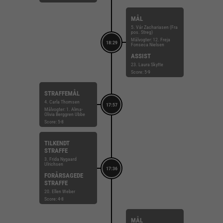
MÅL
5. Vár Zachariasen (Fra
pos. Streg)
Målvogter: 12. Freja
18:29
Fonseca Nielsen
ASSIST
23. Laura Skytte
Score: 5-9
STRAFFEMÅL
4. Carla Thomsen
17:57
Målvogter: 1. Alma-
Olivia Berggren Ubbe
Score: 5-8
TILKENDT
STRAFFE
3. Frida Nygaard
Ulrichsen
17:36
FORÅRSAGEDE
STRAFFE
20. Ellen Weber
Score: 4-8
MÅL