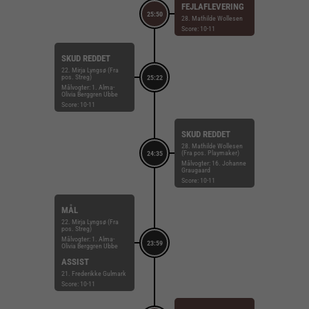
FEJLAFLEVERING
25:50
28. Mathilde Wollesen
Score: 10-11
SKUD REDDET
22. Mirja Lyngsø (Fra
pos. Streg)
25:22
Målvogter: 1. Alma-
Olivia Berggren Ubbe
Score: 10-11
SKUD REDDET
28. Mathilde Wollesen
(Fra pos. Playmaker)
24:35
Målvogter: 16. Johanne
Graugaard
Score: 10-11
MÅL
22. Mirja Lyngsø (Fra
pos. Streg)
Målvogter: 1. Alma-
23:59
Olivia Berggren Ubbe
ASSIST
21. Frederikke Gulmark
Score: 10-11