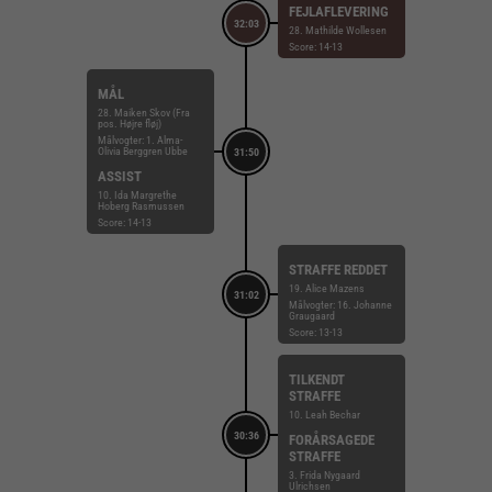
FEJLAFLEVERING
32:03
28. Mathilde Wollesen
Score: 14-13
MÅL
28. Maiken Skov (Fra
pos. Højre fløj)
Målvogter: 1. Alma-
Olivia Berggren Ubbe
31:50
ASSIST
10. Ida Margrethe
Hoberg Rasmussen
Score: 14-13
STRAFFE REDDET
19. Alice Mazens
31:02
Målvogter: 16. Johanne
Graugaard
Score: 13-13
TILKENDT
STRAFFE
10. Leah Bechar
30:36
FORÅRSAGEDE
STRAFFE
3. Frida Nygaard
Ulrichsen