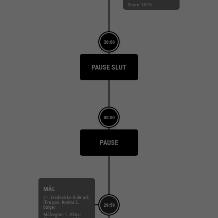
Score: 13-13
30:00
PAUSE SLUT
30:00
PAUSE
MÅL
21. Frederikke Gulmark
(Fra pos. Kontra 2.
29:59
bølge)
Målvogter: 1. Alma-