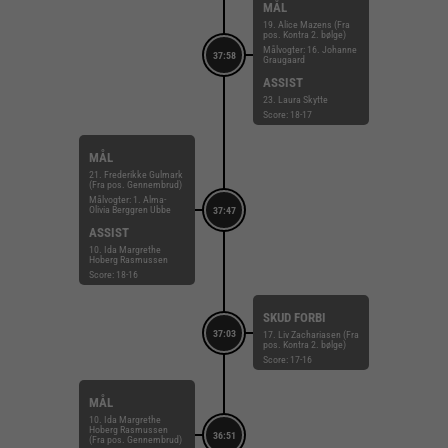
MÅL
19. Alice Mazens (Fra
pos. Kontra 2. bølge)
Målvogter: 16. Johanne
37:58
Graugaard
ASSIST
23. Laura Skytte
Score: 18-17
MÅL
21. Frederikke Gulmark
(Fra pos. Gennembrud)
Målvogter: 1. Alma-
Olivia Berggren Ubbe
37:47
ASSIST
10. Ida Margrethe
Hoberg Rasmussen
Score: 18-16
SKUD FORBI
37:03
17. Liv Zachariasen (Fra
pos. Kontra 2. bølge)
Score: 17-16
MÅL
10. Ida Margrethe
Hoberg Rasmussen
36:51
(Fra pos. Gennembrud)