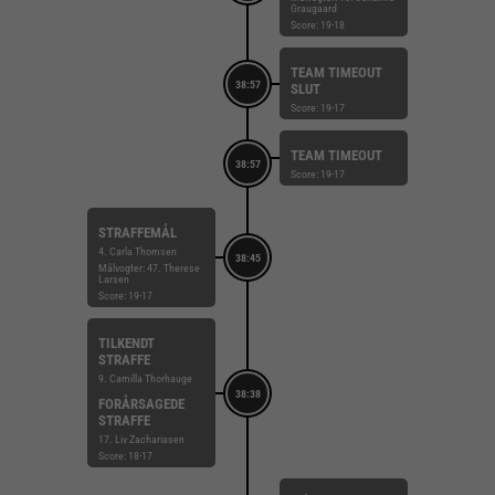
Graugaard
Score: 19-18
TEAM TIMEOUT
38:57
SLUT
Score: 19-17
TEAM TIMEOUT
38:57
Score: 19-17
STRAFFEMÅL
4. Carla Thomsen
38:45
Målvogter: 47. Therese
Larsen
Score: 19-17
TILKENDT
STRAFFE
9. Camilla Thorhauge
38:38
FORÅRSAGEDE
STRAFFE
17. Liv Zachariasen
Score: 18-17