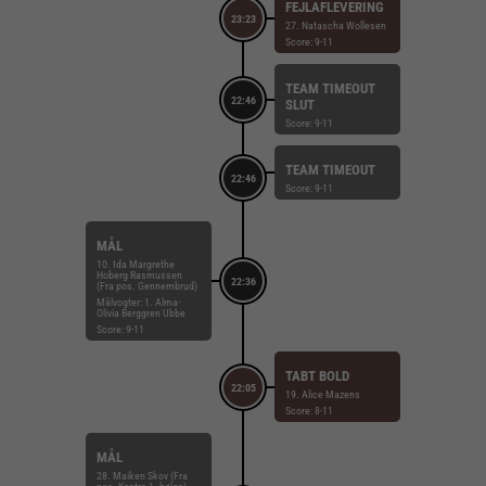
FEJLAFLEVERING
23:23
27. Natascha Wollesen
Score: 9-11
TEAM TIMEOUT
22:46
SLUT
Score: 9-11
TEAM TIMEOUT
22:46
Score: 9-11
MÅL
10. Ida Margrethe
Hoberg Rasmussen
22:36
(Fra pos. Gennembrud)
Målvogter: 1. Alma-
Olivia Berggren Ubbe
Score: 9-11
TABT BOLD
22:05
19. Alice Mazens
Score: 8-11
MÅL
28. Maiken Skov (Fra