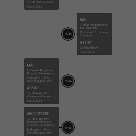
28. Mathilde Wollesen
Score: 28-25
MÅL
9. Rikke Vorgaard (Fra
pos. Højre fløj)
Målvogter: 16. Johanne
55:45
Graugaard
ASSIST
22. Elsa Egholm
Score: 28-25
MÅL
9. Camilla Thorhauge
(Fra pos. Gennembrud)
Målvogter: 1. Alma-
Olivia Berggren Ubbe
55:14
ASSIST
10. Ida Margrethe
Hoberg Rasmussen
Score: 28-24
SKUD REDDET
10. Ida Margrethe
Hoberg Rasmussen
(Fra pos. Gennembrud)
54:53
Målvogter: 1. Alma-
Olivia Berggren Ubbe