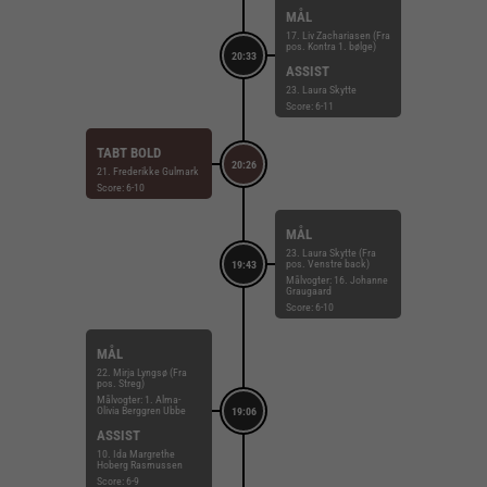
MÅL
17. Liv Zachariasen (Fra
pos. Kontra 1. bølge)
20:33
ASSIST
23. Laura Skytte
Score: 6-11
TABT BOLD
20:26
21. Frederikke Gulmark
Score: 6-10
MÅL
23. Laura Skytte (Fra
pos. Venstre back)
19:43
Målvogter: 16. Johanne
Graugaard
Score: 6-10
MÅL
22. Mirja Lyngsø (Fra
pos. Streg)
Målvogter: 1. Alma-
Olivia Berggren Ubbe
19:06
ASSIST
10. Ida Margrethe
Hoberg Rasmussen
Score: 6-9