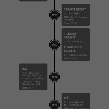
STRAFFE REDDET
23. Laura Skytte
41:49
Målvogter: 16. Johanne
Graugaard
Score: 20-18
TILKENDT
STRAFFE
5. Vár Zachariasen
41:37
FORÅRSAGEDE
STRAFFE
21. Frederikke Gulmark
Score: 20-18
MÅL
10. Ida Margrethe
Hoberg Rasmussen
40:13
(Fra pos. Gennembrud)
Målvogter: 1. Alma-
Olivia Berggren Ubbe
Score: 20-18
MÅL
23. Laura Skytte (Fra
pos. Venstre back)
39:45
Målvogter: 16. Johanne