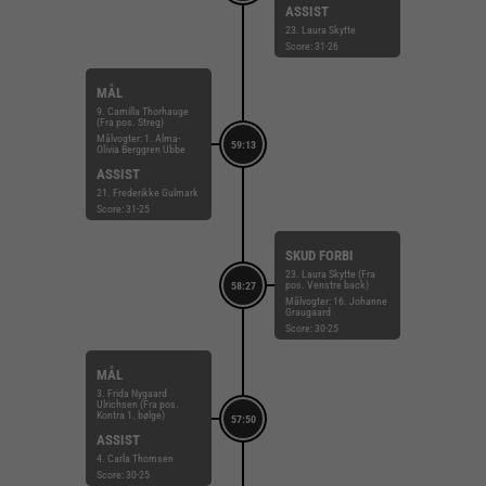
ASSIST
23. Laura Skytte
Score: 31-26
MÅL
9. Camilla Thorhauge
(Fra pos. Streg)
Målvogter: 1. Alma-
59:13
Olivia Berggren Ubbe
ASSIST
21. Frederikke Gulmark
Score: 31-25
SKUD FORBI
23. Laura Skytte (Fra
pos. Venstre back)
58:27
Målvogter: 16. Johanne
Graugaard
Score: 30-25
MÅL
3. Frida Nygaard
Ulrichsen (Fra pos.
Kontra 1. bølge)
57:50
ASSIST
4. Carla Thomsen
Score: 30-25