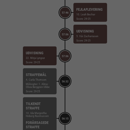
FEJLAFLEVERING
57:46
10. Leah Bechar
Score: 29-25
UDVISNING
57:06
5. Vár Zachariasen
Score: 29-25
UDVISNING
57:06
22. Mirja Lyngsø
Score: 29-25
STRAFFEMÅL
4. Carla Thomsen
56:32
Målvogter: 1. Alma-
Olivia Berggren Ubbe
Score: 29-25
TILKENDT
STRAFFE
10. Ida Margrethe
Hoberg Rasmussen
56:15
FORÅRSAGEDE
STRAFFE