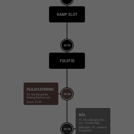
KAMP SLUT
60:00
FULDTID
FEJLAFLEVERING
60:00
10. Ida Margrethe
Hoberg Rasmussen
Score: 31-26
MÅL
19. Alice Mazens (Fra
pos. Venstre fløj)
Målvogter: 16. Johanne
59:50
Graugaard