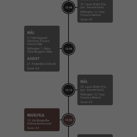
23. Laura Skytte (Fra
pos. Venstre back)
13:44
Målvogter: 12. Freja
Fonseca Nielsen
Score: 4-6
MÅL
3. Frida Nygaard
Ulrichsen (Fra pos.
Venstre fløj)
Målvogter: 1. Alma-
13:04
Olivia Berggren Ubbe
ASSIST
21. Frederikke Gulmark
Score: 4-6
MÅL
23. Laura Skytte (Fra
pos. Venstre back)
12:13
Målvogter: 12. Freja
Fonseca Nielsen
Score: 3-6
REGELFEJL
11:22
10. Ida Margrethe
Hoberg Rasmussen
Score: 3-5