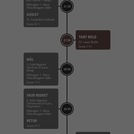
pos. Kontra 1. bølge)
Målvogter: 1. Alma-
21:35
Olivia Berggren Ubbe
ASSIST
21. Frederikke Gulmark
Score: 8-11
TABT BOLD
21:30
23. Laura Skytte
Score: 7-11
MÅL
3. Frida Nygaard
Ulrichsen (Fra pos.
20:59
Streg)
Målvogter: 1. Alma-
Olivia Berggren Ubbe
Score: 7-11
SKUD REDDET
8. Sofie Uggerhøj
Christensen (Fra pos.
Playmaker)
20:55
Målvogter: 1. Alma-
Olivia Berggren Ubbe
RETUR
Score: 6-11