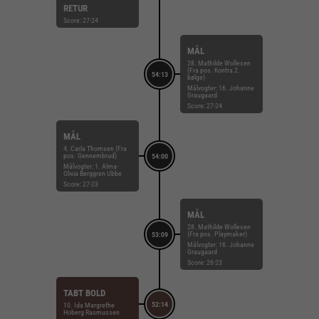
RETUR
Score: 27-24
MÅL
28. Mathilde Wollesen
(Fra pos. Kontra 2.
54:13
bølge)
Målvogter: 16. Johanne
Graugaard
Score: 27-24
MÅL
4. Carla Thomsen (Fra
pos. Gennembrud)
54:00
Målvogter: 1. Alma-
Olivia Berggren Ubbe
Score: 27-23
MÅL
28. Mathilde Wollesen
(Fra pos. Playmaker)
53:09
Målvogter: 16. Johanne
Graugaard
Score: 26-23
TABT BOLD
52:14
10. Ida Margrethe
Hoberg Rasmussen