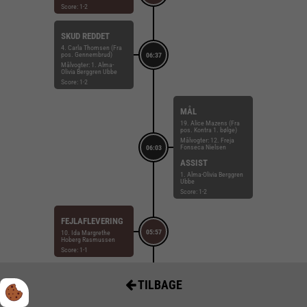
Score: 1-2
SKUD REDDET
4. Carla Thomsen (Fra
pos. Gennembrud)
06:37
Målvogter: 1. Alma-
Olivia Berggren Ubbe
Score: 1-2
MÅL
19. Alice Mazens (Fra
pos. Kontra 1. bølge)
Målvogter: 12. Freja
Fonseca Nielsen
06:03
ASSIST
1. Alma-Olivia Berggren
Ubbe
Score: 1-2
FEJLAFLEVERING
05:57
10. Ida Margrethe
Hoberg Rasmussen
Score: 1-1
ADVARSEL
TILBAGE
05:36
17. Liv Zachariasen
Score: 1-1