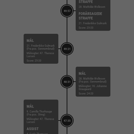
STRAFFE
28. Mathilde Wollesen
49:57
FORÅRSAGEDE
STRAFFE
21. Frederikke Gulmark
Score: 25-20
MÅL
21. Frederikke Gulmark
(Fra pos. Gennembrud)
49:21
Målvogter: 47. Therese
Larsen
Score: 25-20
MÅL
28. Mathilde Wollesen
(Fra pos. Gennembrud)
48:31
Målvogter: 16. Johanne
Graugaard
Score: 24-20
MÅL
9. Camilla Thorhauge
(Fra pos. Streg)
Målvogter: 47. Therese
47:35
Larsen
ASSIST
4. Carla Thomsen