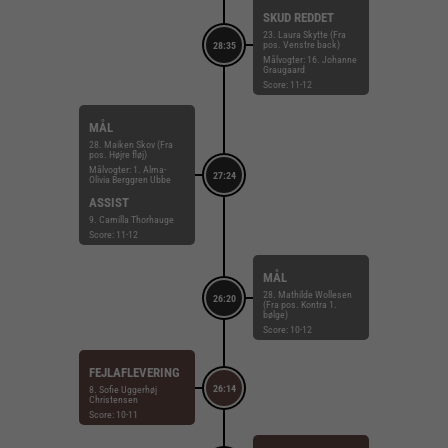
SKUD REDDET
23. Laura Skytte (Fra
pos. Venstre back)
28:35
Målvogter: 16. Johanne
Graugaard
Score: 11-12
MÅL
28. Maiken Skov (Fra
pos. Højre fløj)
Målvogter: 1. Alma-
27:24
Olivia Berggren Ubbe
ASSIST
9. Camilla Thorhauge
Score: 11-12
MÅL
28. Mathilde Wollesen
26:20
(Fra pos. Kontra 1.
bølge)
Score: 10-12
FEJLAFLEVERING
26:14
8. Sofie Uggerhøj
Christensen
Score: 10-11