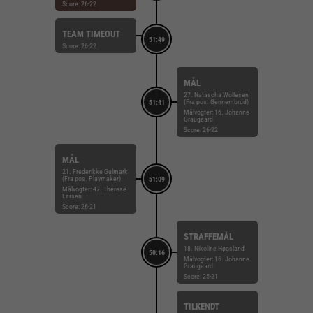
Score: 26-22
TEAM TIMEOUT
51:49
Score: 26-22
MÅL
27. Natascha Wollesen
(Fra pos. Gennembrud)
51:41
Målvogter: 16. Johanne
Graugaard
Score: 26-22
MÅL
21. Frederikke Gulmark
(Fra pos. Playmaker)
51:09
Målvogter: 47. Therese
Larsen
Score: 26-21
STRAFFEMÅL
18. Nikoline Høgsland
50:16
Målvogter: 16. Johanne
Graugaard
Score: 25-21
TILKENDT