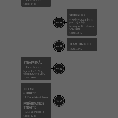
Score: 24-19
SKUD REDDET
9. Rikke Vorgaard (Fra
pos. Højre fløj)
46:33
Målvogter: 16. Johanne
Graugaard
Score: 23-19
TEAM TIMEOUT
46:09
Score: 23-19
STRAFFEMÅL
4. Carla Thomsen
46:02
Målvogter: 1. Alma-
Olivia Berggren Ubbe
Score: 23-19
TILKENDT
STRAFFE
21. Frederikke Gulmark
45:54
FORÅRSAGEDE
STRAFFE
17. Liv Zachariasen
Score: 22-19