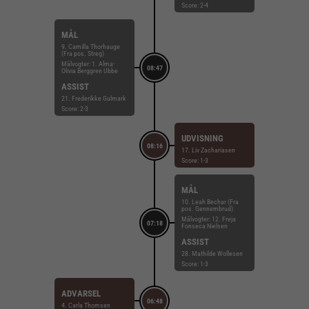
Score: 2-4
MÅL
9. Camilla Thorhauge
(Fra pos. Streg)
Målvogter: 1. Alma-
08:47
Olivia Berggren Ubbe
ASSIST
21. Frederikke Gulmark
Score: 2-3
UDVISNING
08:16
17. Liv Zachariasen
Score: 1-3
MÅL
10. Leah Bechar (Fra
pos. Gennembrud)
Målvogter: 12. Freja
07:18
Fonseca Nielsen
ASSIST
28. Mathilde Wollesen
Score: 1-3
ADVARSEL
06:48
4. Carla Thomsen