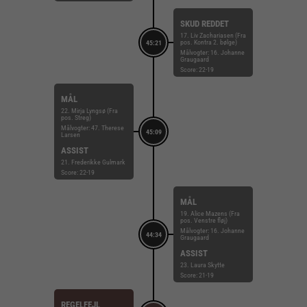
SKUD REDDET
17. Liv Zachariasen (Fra
pos. Kontra 2. bølge)
45:21
Målvogter: 16. Johanne
Graugaard
Score: 22-19
MÅL
22. Mirja Lyngsø (Fra
pos. Streg)
Målvogter: 47. Therese
45:09
Larsen
ASSIST
21. Frederikke Gulmark
Score: 22-19
MÅL
19. Alice Mazens (Fra
pos. Venstre fløj)
Målvogter: 16. Johanne
44:34
Graugaard
ASSIST
23. Laura Skytte
Score: 21-19
REGELFEJL