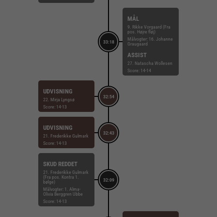
MÅL
9. Rikke Vorgaard (Fra
pos. Højre fløj)
Målvogter: 16. Johanne
33:18
Graugaard
ASSIST
27. Natascha Wollesen
Score: 14-14
UDVISNING
32:54
22. Mirja Lyngsø
Score: 14-13
UDVISNING
32:43
21. Frederikke Gulmark
Score: 14-13
SKUD REDDET
21. Frederikke Gulmark
(Fra pos. Kontra 1.
32:09
bølge)
Målvogter: 1. Alma-
Olivia Berggren Ubbe
Score: 14-13