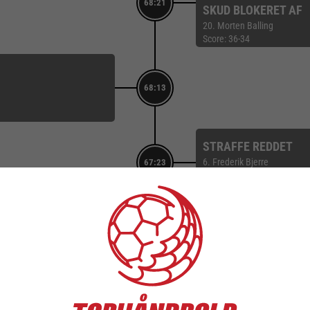
68:21
SKUD BLOKERET AF
20. Morten Balling
Score: 36-34
68:13
STRAFFE REDDET
6. Frederik Bjerre
67:23
Målvogter: 1. Simon Sejr
Score: 35-34
TILKENDT STRAFFE
29. Hjalte Lykke
67:17
FORÅRSAGEDE STRA
28. Morten Kaalund
Score: 35-34