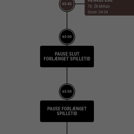
65:42
78. Óli Mittun
Score: 34-34
65:00
PAUSE SLUT
FORLÆNGET SPILLETID
65:00
PAUSE FORLÆNGET
SPILLETID