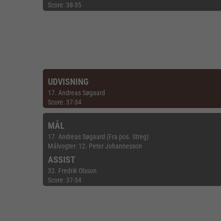
Score: 38-35
UDVISNING
17. Andreas Søgaard
Score: 37-34
MÅL
17. Andreas Søgaard (Fra pos. Streg)
Målvogter: 12. Peter Johannesson
ASSIST
32. Fredrik Olsson
Score: 37-34