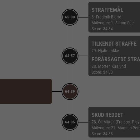
STRAFFEMÅL
6. Frederik Bjerre
65:00
Målvogter: 1. Simon Sejr
Score: 34-34
TILKENDT STRAFFE
29. Hjalte Lykke
64:57
FORÅRSAGEDE STRA
28. Morten Kaalund
Score: 34-33
64:39
SKUD REDDET
78. Óli Mittun (Fra pos. Pla
64:05
Målvogter: 21. Magnus Pet
Score: 34-33