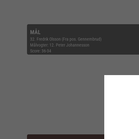
MÅL
32. Fredrik Olsson (Fra pos. Gennembrud)
Målvogter: 12. Peter Johannesson
Score: 36-34