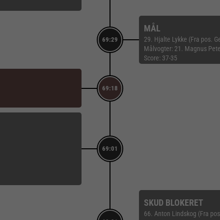
MÅL
29. Hjalte Lykke (Fra pos.
69:29
Målvogter: 21. Magnus Pet
Score: 37-35
69:18
69:01
SKUD BLOKERET
66. Anton Lindskog (Fra pos