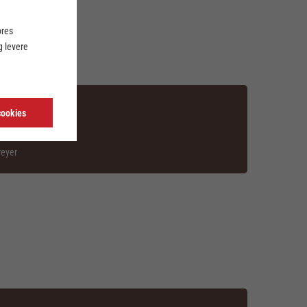
ores
 levere
cookies
reyer