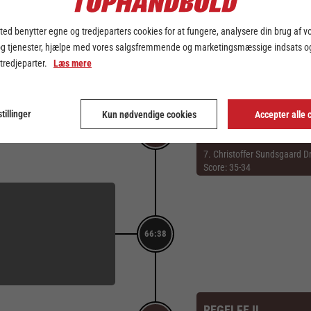
ed benytter egne og tredjeparters cookies for at fungere, analysere din brug af v
66:54
og tjenester, hjælpe med vores salgsfremmende og marketingsmæssige indsats og
 tredjeparter.
Læs mere
TABT BOLD
tillinger
Kun nødvendige cookies
Accepter alle 
7. Lasse Vilhelmsen
66:47
BOLDEROBRING
7. Christoffer Sundsgaard D
Score: 35-34
66:38
REGELFEJL