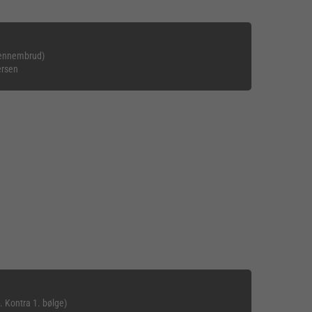
 Gennembrud)
ersen
. Kontra 1. bølge)