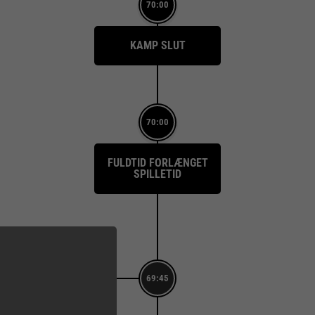
70:00
KAMP SLUT
70:00
FULDTID FORLÆNGET
SPILLETID
69:45