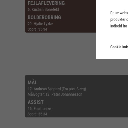
FEJLAFLEVERING
6. Kristian Bonefeld
Dette webst
BOLDEROBRING
produkter 
29. Hjalte Lykke
indhold fra
Score: 35-34
Cookie inds
MÅL
17. Andreas Søgaard (Fra pos. Streg)
Målvogter: 12. Peter Johannesson
ASSIST
15. Emil Lærke
Score: 35-34