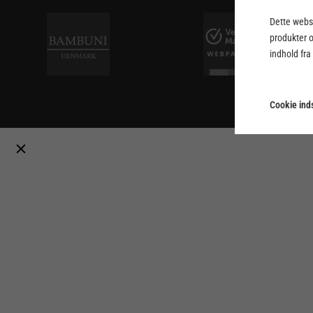
Dette webst
produkter 
indhold fra
Cookie inds