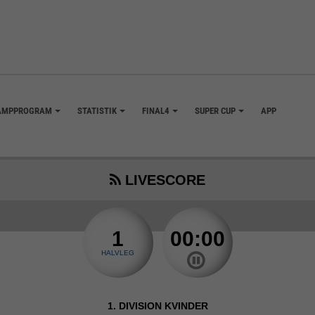
AMPPROGRAM
STATISTIK
FINAL4
SUPER CUP
APP
+
+
+
+
LIVESCORE
1
00:00
HALVLEG
1. DIVISION KVINDER