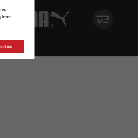
ores
 levere
cookies