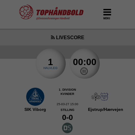
MENU
LIVESCORE
1
00:00
HALVLEG
1. DIVISION
KVINDER
25-03-27 15:00
SIK Viborg
Ejstrup/Hærvejen
STILLING
0-0