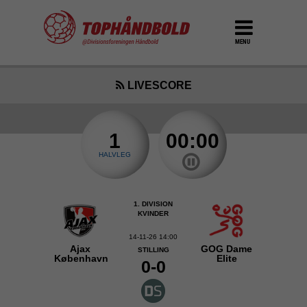
MENU
LIVESCORE
1
00:00
HALVLEG
1. DIVISION
KVINDER
14-11-26 14:00
Ajax
GOG Dame
STILLING
København
Elite
0-0