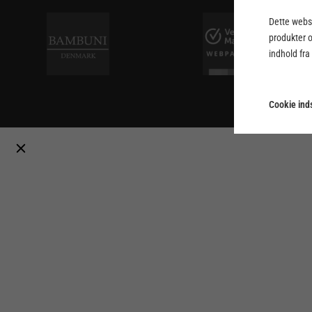
Dette webst
produkter 
indhold fra
Cookie inds