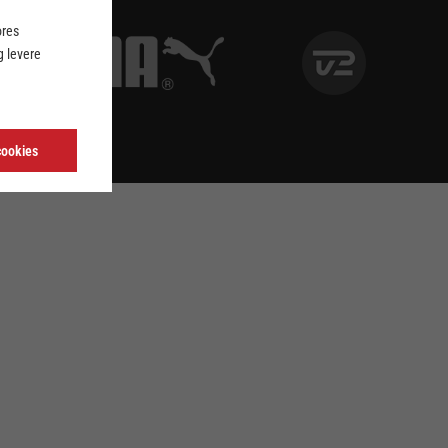
ores
 levere
cookies