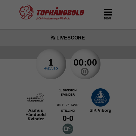
MENU
LIVESCORE
1
00:00
HALVLEG
1. DIVISION
KVINDER
08-11-26 14:00
Aarhus
SIK Viborg
STILLING
Håndbold
0-0
Kvinder