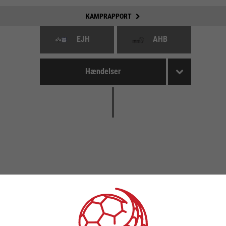
KAMPRAPPORT
EJH
AHB
Hændelser