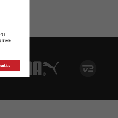
ores
 levere
cookies