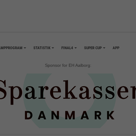
AMPPROGRAM
STATISTIK
FINAL4
SUPER CUP
APP
+
+
+
+
Sponsor for EH Aalborg: