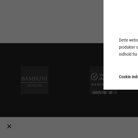
Dette webst
produkter 
indhold fra
Cookie inds