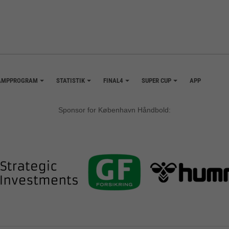
AMPPROGRAM
STATISTIK
FINAL4
SUPER CUP
APP
+
+
+
+
Sponsor for København Håndbold: