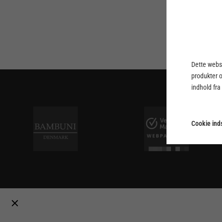
Dette webst
produkter 
indhold fra
Cookie inds