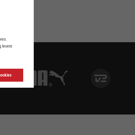
ores
 levere
cookies