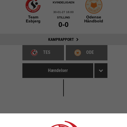
KVINDELIGAEN
30-01-27 16:00
Team
Odense
STILLING
Esbjerg
Håndbold
0-0
KAMPRAPPORT
TES
ODE
Hændelser