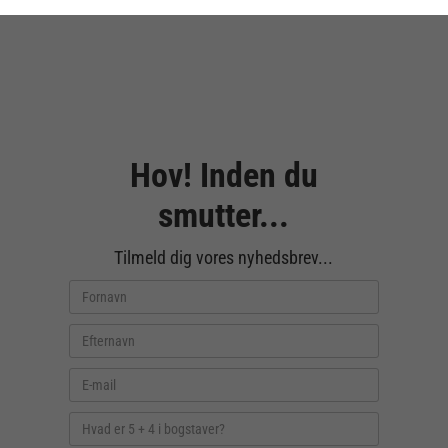
Hov! Inden du
smutter...
Tilmeld dig vores nyhedsbrev...