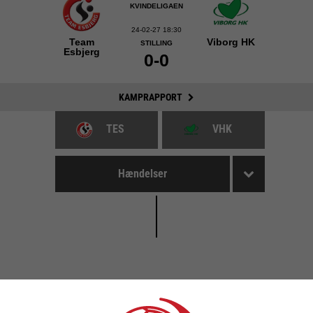
KVINDELIGAEN
24-02-27 18:30
Team
Viborg HK
STILLING
Esbjerg
0-0
KAMPRAPPORT
TES
VHK
Hændelser