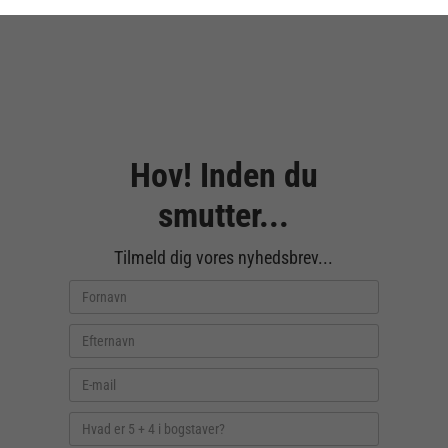
Hov! Inden du
smutter...
Tilmeld dig vores nyhedsbrev...