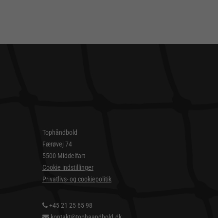
Tophåndbold
Færøvej 74
5500 Middelfart
Cookie indstillinger
Privatlivs- og cookiepolitik
+45 21 25 65 98
kontakt@tophaandbold.dk