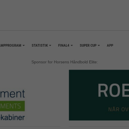
AMPPROGRAM
STATISTIK
FINAL4
SUPER CUP
APP
+
+
+
+
Sponsor for Horsens Håndbold Elite: