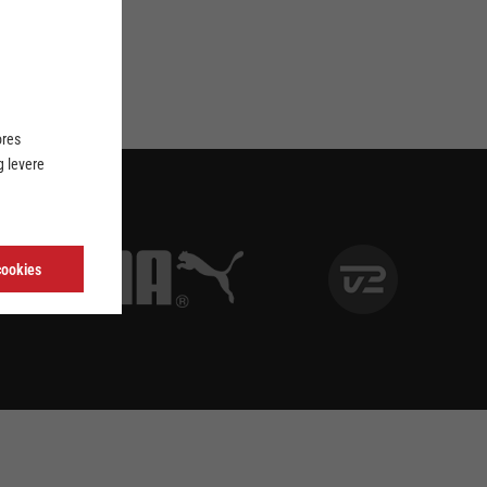
ores
 levere
cookies