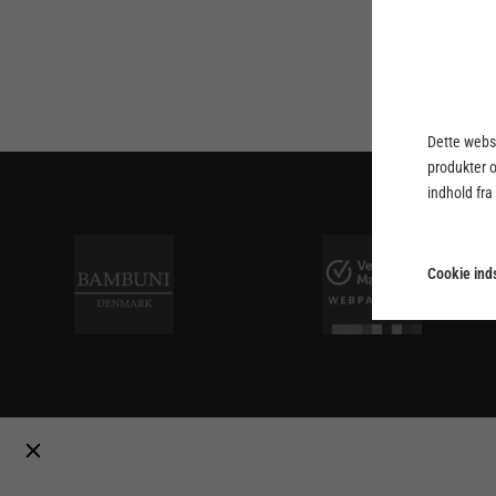
Dette webst
produkter 
indhold fra
Cookie inds