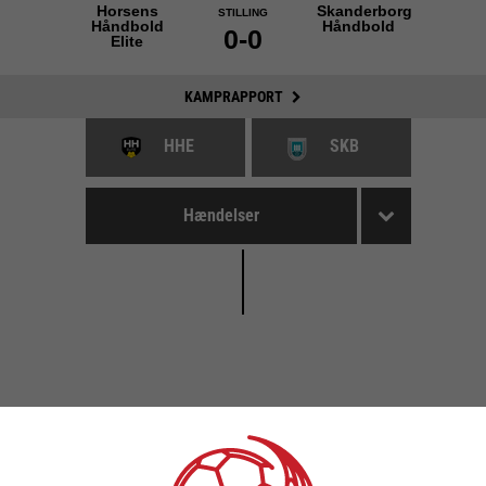
Horsens
Skanderborg
STILLING
Håndbold
Håndbold
0-0
Elite
KAMPRAPPORT
HHE
SKB
Hændelser