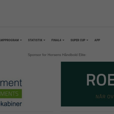
AMPPROGRAM
STATISTIK
FINAL4
SUPER CUP
APP
+
+
+
+
Sponsor for Horsens Håndbold Elite: