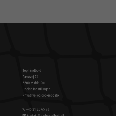
Tophåndbold
Færøvej 74
5500 Middelfart
Cookie indstillinger
Privatlivs- og cookiepolitik
+45 21 25 65 98
kontakt@tophaandbold.dk