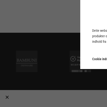
Dette webst
produkter 
indhold fra
Cookie inds