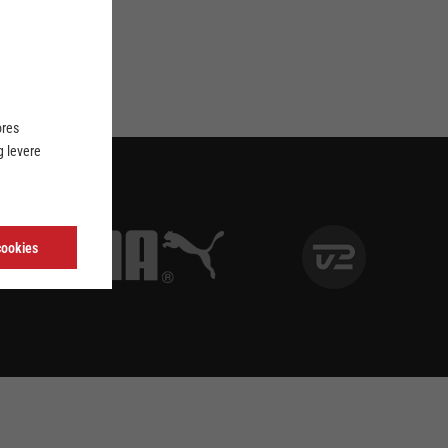
ores
 levere
cookies