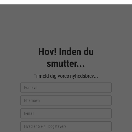
Hov! Inden du
smutter...
Tilmeld dig vores nyhedsbrev...