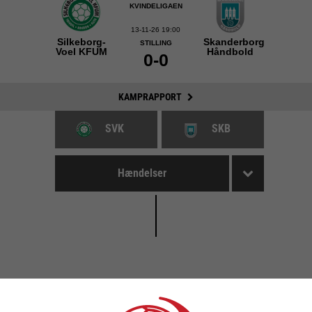
KVINDELIGAEN
13-11-26 19:00
Silkeborg-
Skanderborg
STILLING
Voel KFUM
Håndbold
0-0
KAMPRAPPORT
SVK
SKB
Hændelser