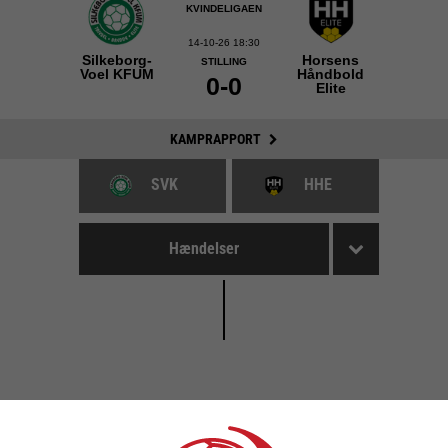
KVINDELIGAEN
14-10-26 18:30
Silkeborg-
Horsens
STILLING
Voel KFUM
Håndbold
0-0
Elite
KAMPRAPPORT
SVK
HHE
Hændelser