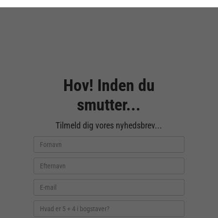
Hov! Inden du
smutter...
Tilmeld dig vores nyhedsbrev...