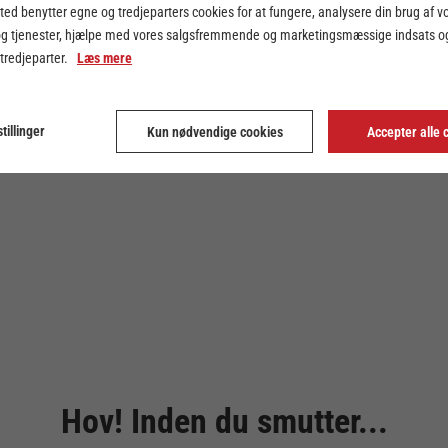
ed benytter egne og tredjeparters cookies for at fungere, analysere din brug af v
og tjenester, hjælpe med vores salgsfremmende og marketingsmæssige indsats og
 tredjeparter.
Læs mere
tillinger
Kun nødvendige cookies
Accepter alle 
Hov! Inden du smutter...