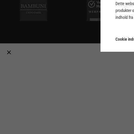
Dette webst
produkter 
indhold fra
Cookie inds