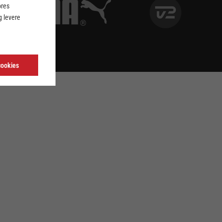
ores
 levere
cookies