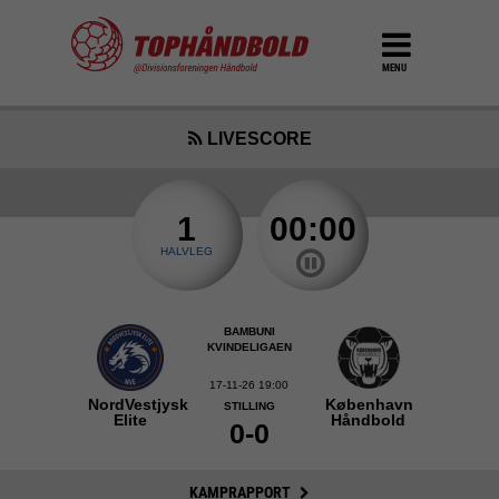
MENU
LIVESCORE
1
00:00
HALVLEG
BAMBUNI
KVINDELIGAEN
17-11-26 19:00
NordVestjysk
København
STILLING
Elite
Håndbold
0-0
KAMPRAPPORT