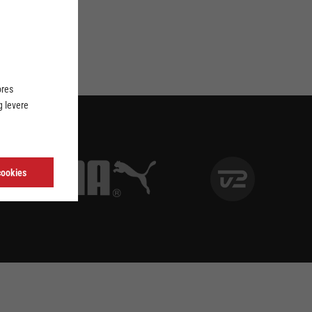
ores
 levere
cookies