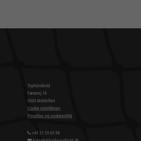
Tophåndbold
Færøvej 74
5500 Middelfart
Cookie indstillinger
Privatlivs- og cookiepolitik
+45 21 25 65 98
kontakt@tophaandbold.dk