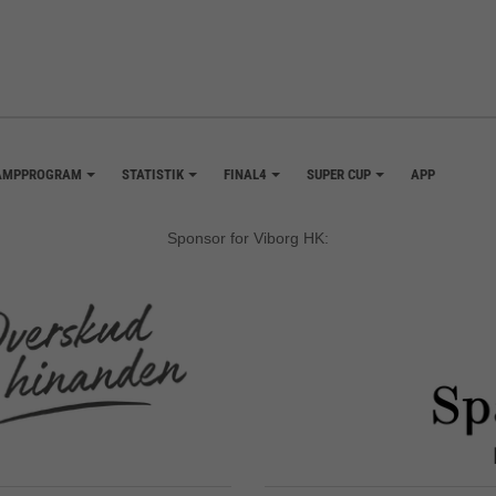
AMPPROGRAM
STATISTIK
FINAL4
SUPER CUP
APP
+
+
+
+
Sponsor for Viborg HK: