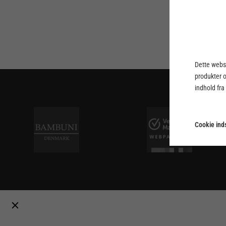
Dette webst
produkter 
indhold fra
Cookie inds