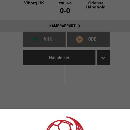
Viborg HK
Odense
STILLING
Håndbold
0-0
KAMPRAPPORT
VHK
ODE
Hændelser