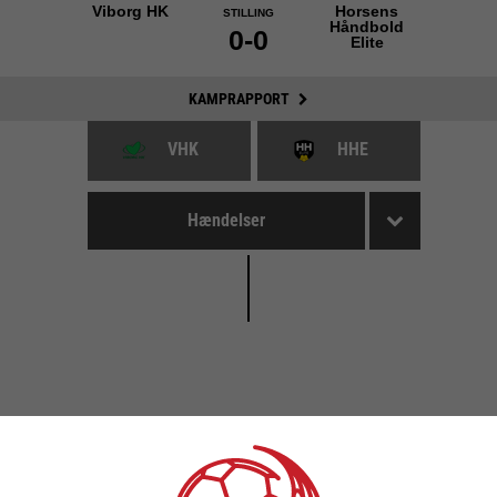
Viborg HK
Horsens
STILLING
Håndbold
0-0
Elite
KAMPRAPPORT
VHK
HHE
Hændelser