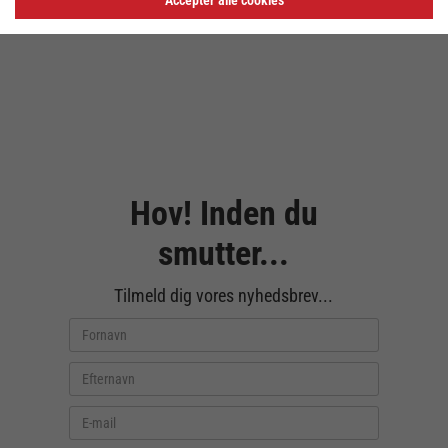
Hov! Inden du
smutter...
Tilmeld dig vores nyhedsbrev...