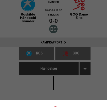
KVINDER
28-08-26 19:30
Roskilde
GOG Dame
STILLING
Håndbold
Elite
0-0
Kvinder
KAMPRAPPORT
ROS
GOG
Hændelser