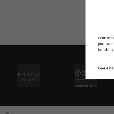
Dette webst
produkter 
indhold fra
Cookie inds