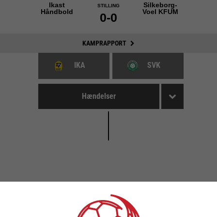
Ikast
Silkeborg-
STILLING
Håndbold
Voel KFUM
0-0
KAMPRAPPORT
IKA
SVK
Hændelser