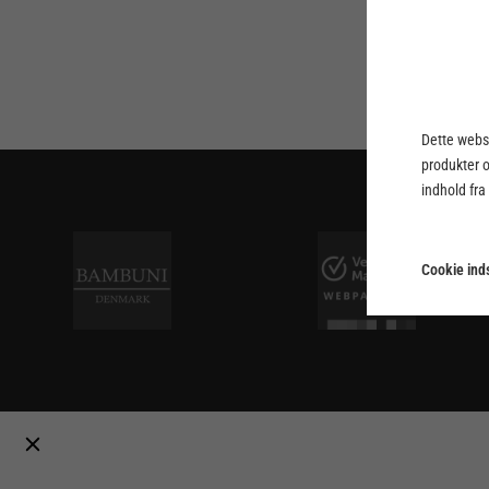
Dette webst
produkter 
indhold fra
Cookie inds