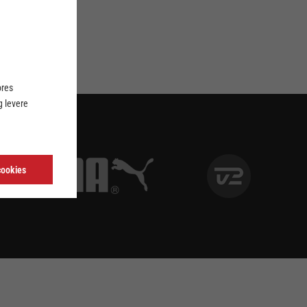
ores
 levere
cookies