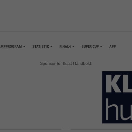
AMPPROGRAM
STATISTIK
FINAL4
SUPER CUP
APP
+
+
+
+
Sponsor for Ikast Håndbold: