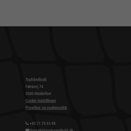
Tophåndbold
Færøvej 74
5500 Middelfart
Cookie indstillinger
Privatlivs- og cookiepolitik
+45 21 25 65 98
kontakt@tophaandbold.dk