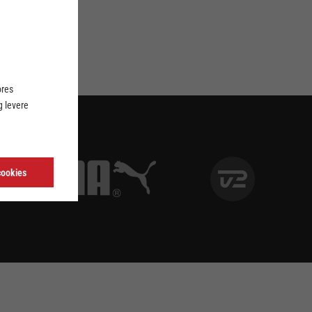
ores
 levere
cookies