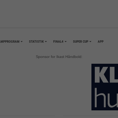
AMPPROGRAM
STATISTIK
FINAL4
SUPER CUP
APP
+
+
+
+
Sponsor for Ikast Håndbold: