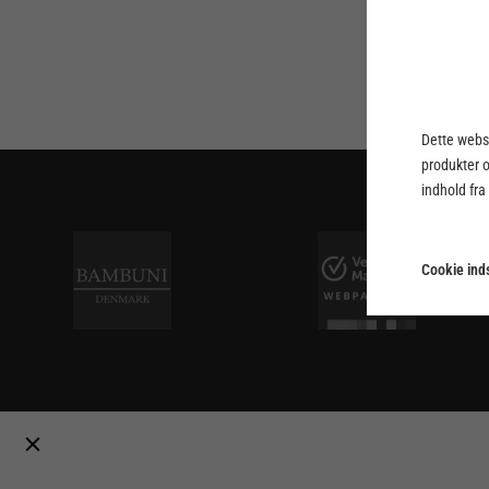
Dette webst
produkter 
indhold fra
Cookie inds