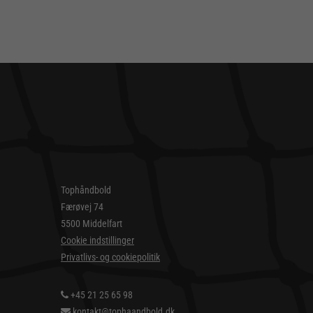
Tophåndbold
Færøvej 74
5500 Middelfart
Cookie indstillinger
Privatlivs- og cookiepolitik
+45 21 25 65 98
kontakt@tophaandbold.dk