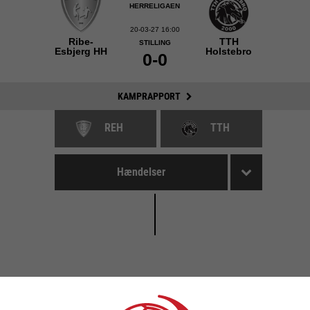
HERRELIGAEN
20-03-27 16:00
Ribe-
TTH
STILLING
Esbjerg HH
Holstebro
0-0
KAMPRAPPORT
REH
TTH
Hændelser