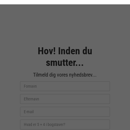
Hov! Inden du
smutter...
Tilmeld dig vores nyhedsbrev...