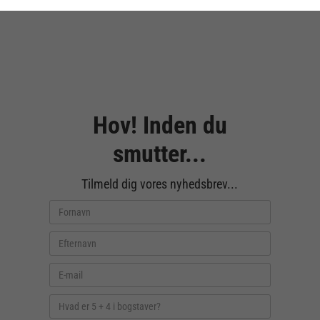
Hov! Inden du
smutter...
Tilmeld dig vores nyhedsbrev...