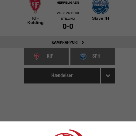
HERRELIGAEN
26-08-26 19:00
KIF
Skive fH
STILLING
Kolding
0-0
KAMPRAPPORT
KIF
SFH
Hændelser