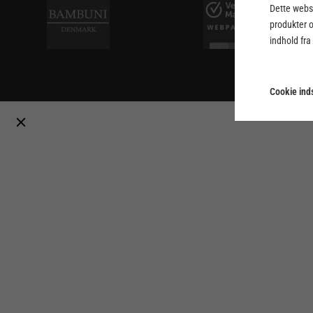
Dette webst
produkter 
indhold fra
Cookie inds