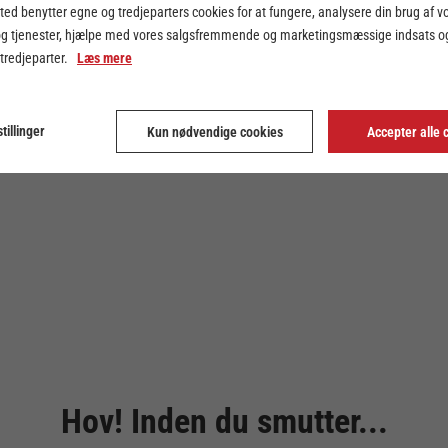
ed benytter egne og tredjeparters cookies for at fungere, analysere din brug af v
og tjenester, hjælpe med vores salgsfremmende og marketingsmæssige indsats og
 tredjeparter.
Læs mere
tillinger
Kun nødvendige cookies
Accepter alle 
Hov! Inden du smutter...