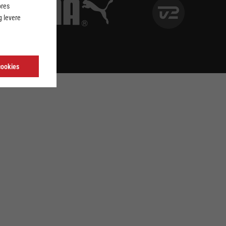
ores
 levere
cookies