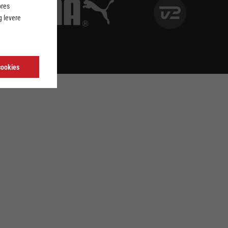
ores
 levere
cookies