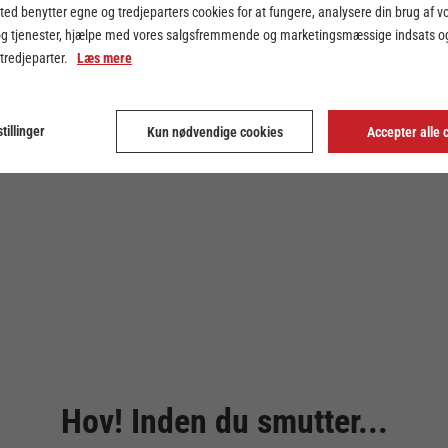
ed benytter egne og tredjeparters cookies for at fungere, analysere din brug af v
og tjenester, hjælpe med vores salgsfremmende og marketingsmæssige indsats og
 tredjeparter.
Læs mere
tillinger
Kun nødvendige cookies
Accepter alle 
Hov! Inden du smutter...