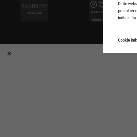
Dette webst
produkter 
indhold fra
Cookie inds