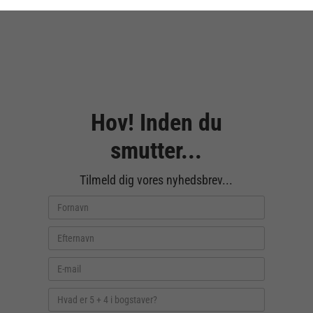
Hov! Inden du
smutter...
Tilmeld dig vores nyhedsbrev...