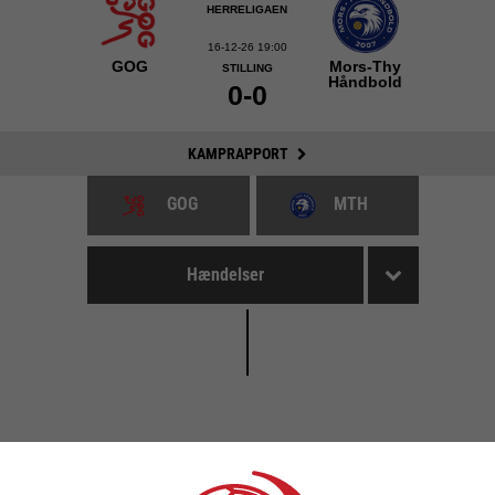
HERRELIGAEN
16-12-26 19:00
GOG
Mors-Thy
STILLING
Håndbold
0-0
KAMPRAPPORT
GOG
MTH
Hændelser