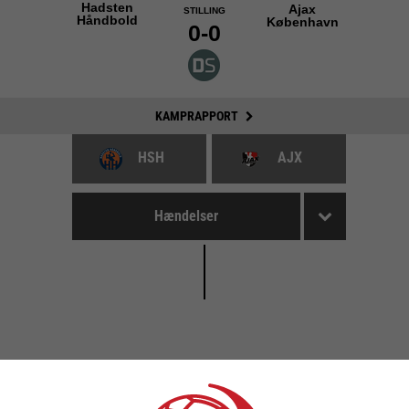
Hadsten
Ajax
STILLING
Håndbold
København
0-0
KAMPRAPPORT
HSH
AJX
Hændelser