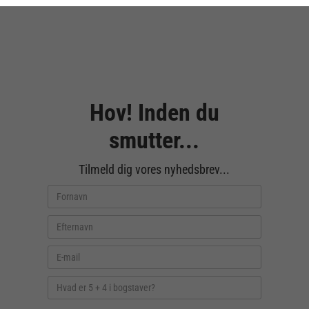
Hov! Inden du
smutter...
Tilmeld dig vores nyhedsbrev...