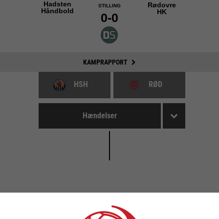
Hadsten
Rødovre
STILLING
Håndbold
HK
0-0
KAMPRAPPORT
HSH
RØD
Hændelser