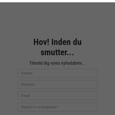
Hov! Inden du
smutter...
Tilmeld dig vores nyhedsbrev...